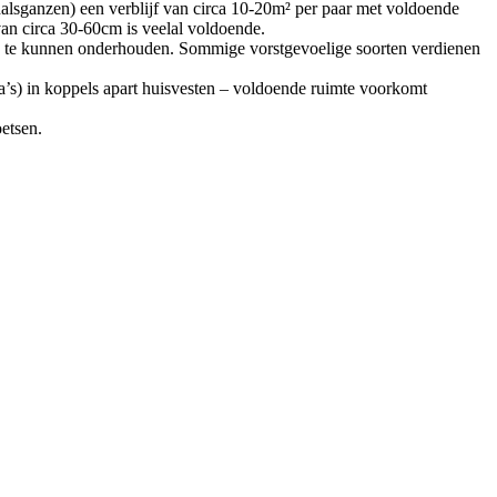
odhalsganzen) een verblijf van circa 10-20m² per paar met voldoende
an circa 30-60cm is veelal voldoende.
k te kunnen onderhouden. Sommige vorstgevoelige soorten verdienen
rca’s) in koppels apart huisvesten – voldoende ruimte voorkomt
etsen.