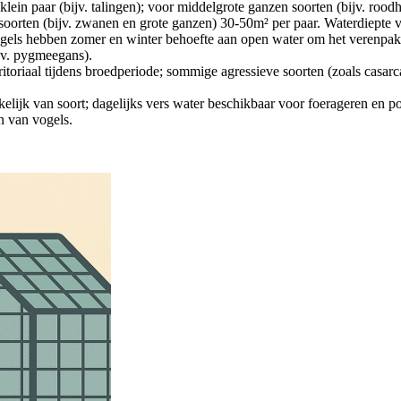
 klein paar (bijv. talingen); voor middelgrote ganzen soorten (bijv. ro
rten (bijv. zwanen en grote ganzen) 30-50m² per paar. Waterdiepte v
gels hebben zomer en winter behoefte aan open water om het verenpa
jv. pygmeegans).
rritoriaal tijdens broedperiode; sommige agressieve soorten (zoals casa
lijk van soort; dagelijks vers water beschikbaar voor foerageren en po
jn van vogels.