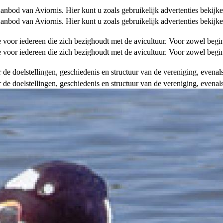
od van Aviornis. Hier kunt u zoals gebruikelijk advertenties bekijke
od van Aviornis. Hier kunt u zoals gebruikelijk advertenties bekijke
tie voor iedereen die zich bezighoudt met de avicultuur. Voor zowel be
tie voor iedereen die zich bezighoudt met de avicultuur. Voor zowel be
over de doelstellingen, geschiedenis en structuur van de vereniging, even
over de doelstellingen, geschiedenis en structuur van de vereniging, even