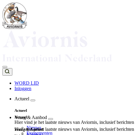
Overslaan
en
naar
de
inhoud
gaan
WORD LID
Inloggen
Top
navigation
Actueel
Main
Actueel
navigation
Actueel
Vraag & Aanbod
Hier vind je het laatste nieuws van Aviornis, inclusief berichte
Nieuws
Hier vind je het laatste nieuws van Aviornis, inclusief berichte
Vraag & Aanbod
Evenementen
Nieuws