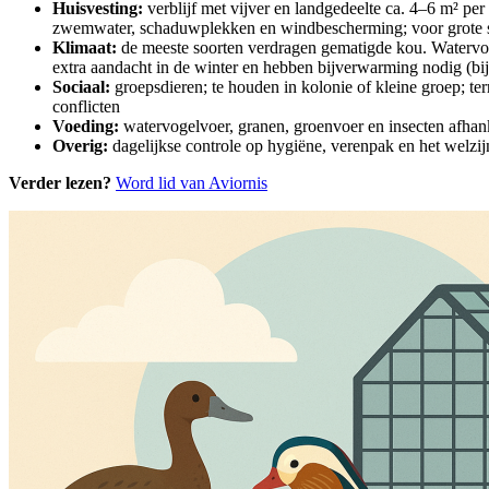
Huisvesting:
verblijf met vijver en landgedeelte ca. 4–6 m² per
zwemwater, schaduwplekken en windbescherming; voor grote soo
Klimaat:
de meeste soorten verdragen gematigde kou. Watervo
extra aandacht in de winter en hebben bijverwarming nodig (bi
Sociaal:
groepsdieren; te houden in kolonie of kleine groep; te
conflicten
Voeding:
watervogelvoer, granen, groenvoer en insecten afhanke
Overig:
dagelijkse controle op hygiëne, verenpak en het welzi
Verder lezen?
Word lid van Aviornis