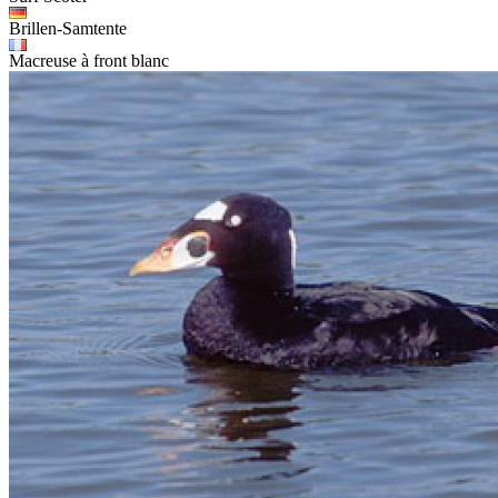
Brillen-Samtente
Macreuse à front blanc