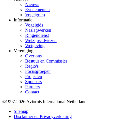
Nieuws
Evenementen
Vogelgriep
Informatie
Vogelgids
Naslagwerken
Ringendienst
Welzijnsadviezen
Wetgeving
Vereniging
Over ons
Bestuur en Commissies
Regio's
Focusgroepen
Projecten
Sponsors
Partners
Contact
©1997-2026 Aviornis International Netherlands
Bottom
Sitemap
Disclaimer en Privacyverklaring