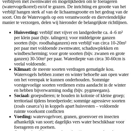
verblijven met zwemwater en mogelijkheden om te foerageren
(watervogelkorrel) en/of te grazen. De inrichting en grootte van het
verblijf hangen sterk af van de lichaamsgrootte en het gedrag van de
soort. Om de Watervogels op een verantwoorde en diervriendelijke
manier te verzorgen, delen wij hieronder de belangrijkste richtlijnen.
Huisvesting:
verblijf met vijver en landgedeelte ca. 4–6 m²
per klein paar (bijv. talingen); voor middelgrote ganzen
soorten (bijv. roodhalsganzen) een verblijf van circa 10-20m²
per paar met voldoende zwemwater, schaduwplekken en
windbescherming; voor grote soorten (bijv. zwanen en grote
ganzen) 30-50m² per paar. Waterdiepte van circa 30-60cm is
veelal voldoende.
Klimaat:
de meeste soorten verdragen gematigde kou.
Watervogels hebben zomer en winter behoefte aan open water
om het verenpak te kunnen onderhouden. Sommige
vorstgevoelige soorten verdienen extra aandacht in de winter
en hebben bijverwarming nodig (bijv. pygmeegans).
Sociaal:
groepsdieren; te houden in kolonie of kleine groep;
territoriaal tijdens broedperiode; sommige agressieve soorten
(zoals casarca’s) in koppels apart huisvesten – voldoende
ruimte voorkomt conflicten
Voeding:
watervogelvoer, granen, groenvoer en insecten
afhankelijk van soort; dagelijks vers water beschikbaar voor
foerageren en poetsen.