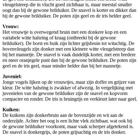
vleugelstreep die in vlucht goed zichtbaar is, maar meestal smaller
oogt dan bij de gewone brilduiker. De snavel is korter en dikker dan
bij de gewone brilduiker. De poten zijn geel en de iris helder geel.
Vrouw:
Het vrouwtje is overwegend bruin met een donkere kop en een
variabele witte halsring of kraag (ontbreekt bij de gewone
brilduiker). De borst en buik zijn lichter grijsbruin tot witachtig. De
bovenvleugels zijn donker met een kleinere witte vleugelstreep dan
bij het mannetje. De snavel is vaak duidelijk korter, met een bredere
en meer oranjegele punt dan bij de gewone brilduiker. De poten zijn
geel en de iris geel, maar minder helder dan bij het mannetje.
Juveniel:
Jonge vogels lijken op de vrouwtjes, maar zijn doffer en grijzer van
kleur. De witte halsring is zwakker of afwezig. In vergelijking met
juvenielen van de gewone brilduiker zijn de snavel en kopvorm
compacter en ronder. De iris is bruingrijs en verkleurt later naar geel.
Kuiken:
De kuikens zijn donkerbruin aan de bovenzijde en wit aan de
onderzijde. Achter het oog is een lichte vlek zichtbaar, wat ook bij
de gewone brilduiker voorkomt, maar vaak scherper afgetekend is.
De snavel is donkergrijs, de poten grijsachtig en de iris donker.