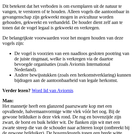
Dit betekent dat het verboden is om exemplaren uit de natuur te
vangen, te verstoren of te houden. Alleen vogels die aantoonbaar in
gevangenschap zijn gekweekt mogen in avicultuur worden
gehouden, gekweekt en verhandeld. De houder dient zelf aan te
tonen dat de vogel legaal is gekweekt en verkregen.
De belangrijkste voorwaarden voor het mogen houden van deze
vogels zijn:
De vogel is voorzien van een naadloos gesloten pootring van
de juiste ringmaat, welke is verkregen via de daartoe
bevoegde organisaties (zoals Aviornis International
Nederland).
Andere bewijsstukken (zoals een herkomstverklaring) kunnen
bijdragen aan de aantoonbaarheid van legale herkomst.
Verder lezen?
Word lid van Aviornis
Man:
Het mannetje heeft een glanzend paarszwarte kop met een
opvallende, halvemaanvormige witte vlek vóór het oog. Bij de
gewone brilduiker is deze vlek rond. De rug en bovenzijde zijn
zwart, de borst en buik helder wit. De flanken zijn wit met een
zwarte streep die van de schouder naar achteren loopt (ontbreekt bij
de gewone brilduiker). De bovenvleugels tonen een brede witte