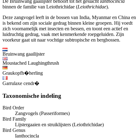
De Bruinwang gaailijster behoort tot het geslacht
Ianthocincla
binnen de familie van Leiothrichidae (
Leiothrichidae
).
Deze zangvogel leeft in de bossen van India, Myanmar en China en
is bekend om zijn sociale gedrag binnen kleine groepen. Hij voedt
zich voornamelijk met insecten en bessen, en toont een actief en
luidruchtig gedrag, vaak met kenmerkende roepgeluiden. Zijn
voorkeur gaat uit naar vochtige subtropische en bergbossen.
Bruinwang gaailijster
Moustached Laughingthrush
Graukopfh�herling
Garrulaxe cendr�
Taxonomische indeling
Bird Order
Zangvogels (Passeriformes)
Bird Family
Lijstergaaien en struiklijsters (Leiothrichidae)
Bird Genus
Ianthocincla