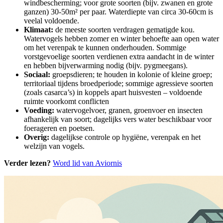
windbescherming; voor grote soorten (bijv. zwanen en grote
ganzen) 30-50m² per paar. Waterdiepte van circa 30-60cm is
veelal voldoende.
Klimaat:
de meeste soorten verdragen gematigde kou.
Watervogels hebben zomer en winter behoefte aan open water
om het verenpak te kunnen onderhouden. Sommige
vorstgevoelige soorten verdienen extra aandacht in de winter
en hebben bijverwarming nodig (bijv. pygmeegans).
Sociaal:
groepsdieren; te houden in kolonie of kleine groep;
territoriaal tijdens broedperiode; sommige agressieve soorten
(zoals casarca’s) in koppels apart huisvesten – voldoende
ruimte voorkomt conflicten
Voeding:
watervogelvoer, granen, groenvoer en insecten
afhankelijk van soort; dagelijks vers water beschikbaar voor
foerageren en poetsen.
Overig:
dagelijkse controle op hygiëne, verenpak en het
welzijn van vogels.
Verder lezen?
Word lid van Aviornis