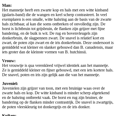
Man:
Het mannetje heeft een zwarte kop en hals met een witte kinband
(gularis-band) die de wangen en keel scherp contrasteert. In veel
exemplaren is een smalle, witte halsring aan de basis van de zwarte
hals zichtbaar, al kan die soms ontbreken of onvolledig zijn. De
borst is lichtbruin tot grijsbruin, de flanken zijn grijzer met fijne
bandering, en de buik is wit. De rug en bovenvleugels zijn
donkerbruin, de slagpennen zwart. De snavel is relatief kort en
zwart, de poten zijn zwart en de iris donkerbruin. Deze ondersoort is
gemiddeld wat kleiner en slanker gebouwd dan B. canadensis, maar
iets groter dan de kleinste vormen van B. hutchinsii.
Vrouw:
Het vrouwtje is qua verenkleed vrijwel identiek aan het mannetje.
Ze is gemiddeld kleiner en fijner gebouwd, met een iets kortere hals.
De snavel, poten en iris zijn gelijk aan die van het mannetje.
Juveniel:
Juvenielen zijn grijzer van toon, met een bruinige waas over de
zwarte hals en kop. De witte kinband is minder scherp afgetekend
en de halsring ontbreekt vaak. De borst en rug zijn bruiner, de
bandering op de flanken minder contrastrijk. De snavel is zwartgrijs,
de poten vleeskleurig tot donkergrijs en de iris donker.
Kuiken: