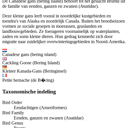
De Canadese gans (bering island) behoort tot het geslacht
Branta
uit
de familie van eenden, ganzen en zwanen (
Anatidae
).
Deze kleine gans leeft vooral in noordelijke kustgebieden en
toendra's van Alaska en noordelijk Canada. Buiten het broedseizoen
vormen ze sociale groepen in moerassen, graslanden en
landbouwgebieden. Ze foerageren voornamelijk op waterplanten,
zaden en soms kleine dieren. Hun gedrag kenmerkt zich door
migratie naar zuidelijker overwinteringsgebieden in Noord-Amerika.
Canadese gans (bering island)
Cackling Goose (Bering Island)
Kleiner Kanada-Gans (Beringinsel)
Petite bernache (de B�ring)
Taxonomische indeling
Bird Order
Eendachtigen (Anseriformes)
Bird Family
Eenden, ganzen en zwanen (Anatidae)
Bird Genus