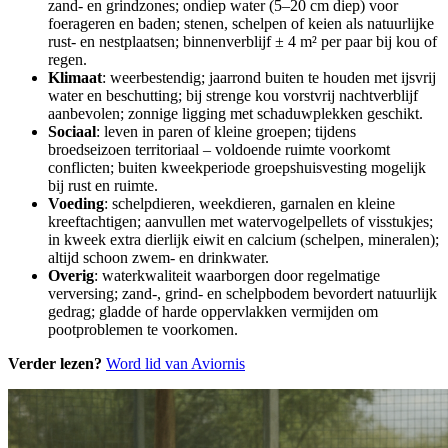
zand- en grindzones; ondiep water (5–20 cm diep) voor
foerageren en baden; stenen, schelpen of keien als natuurlijke
rust- en nestplaatsen; binnenverblijf ± 4 m² per paar bij kou of
regen.
Klimaat
: weerbestendig; jaarrond buiten te houden met ijsvrij
water en beschutting; bij strenge kou vorstvrij nachtverblijf
aanbevolen; zonnige ligging met schaduwplekken geschikt.
Sociaal
: leven in paren of kleine groepen; tijdens
broedseizoen territoriaal – voldoende ruimte voorkomt
conflicten; buiten kweekperiode groepshuisvesting mogelijk
bij rust en ruimte.
Voeding
: schelpdieren, weekdieren, garnalen en kleine
kreeftachtigen; aanvullen met watervogelpellets of visstukjes;
in kweek extra dierlijk eiwit en calcium (schelpen, mineralen);
altijd schoon zwem- en drinkwater.
Overig
: waterkwaliteit waarborgen door regelmatige
verversing; zand-, grind- en schelpbodem bevordert natuurlijk
gedrag; gladde of harde oppervlakken vermijden om
pootproblemen te voorkomen.
Verder lezen?
Word lid van Aviornis