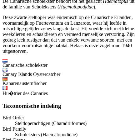
De Canarische scholekster behoort tot het geslacht
Haematopus
uit
de familie van Scholeksters (
Haematopodidae
).
Deze zwarte steltloper was endemisch op de Canarische Eilanden,
voornamelijk op Fuerteventura en Lanzarote, waar hij leefde in
rotsachtige getijdenzones langs de kust. Hij voedde zich met kleine
weekdieren en schaaldieren en vermeed menselijke verstoring. Zijn
gedrag leek rustiger dan dat van enkele verwante soorten, met een
voorkeur voor rotsachtige habitat. Helaas is deze vogel rond 1940
uitgestorven.
Canarische scholekster
Canary Islands Oystercatcher
Kanarenausternfischer
Hu�trier des Canaries
Taxonomische indeling
Bird Order
Steltloperachtigen (Charadriiformes)
Bird Family
Scholeksters (Haematopodidae)