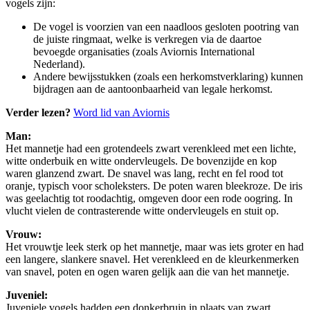
vogels zijn:
De vogel is voorzien van een naadloos gesloten pootring van
de juiste ringmaat, welke is verkregen via de daartoe
bevoegde organisaties (zoals Aviornis International
Nederland).
Andere bewijsstukken (zoals een herkomstverklaring) kunnen
bijdragen aan de aantoonbaarheid van legale herkomst.
Verder lezen?
Word lid van Aviornis
Man:
Het mannetje had een grotendeels zwart verenkleed met een lichte,
witte onderbuik en witte ondervleugels. De bovenzijde en kop
waren glanzend zwart. De snavel was lang, recht en fel rood tot
oranje, typisch voor scholeksters. De poten waren bleekroze. De iris
was geelachtig tot roodachtig, omgeven door een rode oogring. In
vlucht vielen de contrasterende witte ondervleugels en stuit op.
Vrouw:
Het vrouwtje leek sterk op het mannetje, maar was iets groter en had
een langere, slankere snavel. Het verenkleed en de kleurkenmerken
van snavel, poten en ogen waren gelijk aan die van het mannetje.
Juveniel:
Juveniele vogels hadden een donkerbruin in plaats van zwart