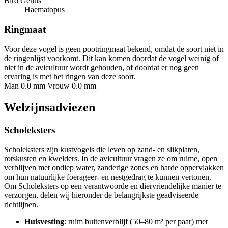
Bird Genus
Haematopus
Ringmaat
Voor deze vogel is geen pootringmaat bekend, omdat de soort niet in
de ringenlijst voorkomt. Dit kan komen doordat de vogel weinig of
niet in de avicultuur wordt gehouden, of doordat er nog geen
ervaring is met het ringen van deze soort.
Man 0.0 mm
Vrouw 0.0 mm
Welzijnsadviezen
Scholeksters
Scholeksters zijn kustvogels die leven op zand- en slikplaten,
rotskusten en kwelders. In de avicultuur vragen ze om ruime, open
verblijven met ondiep water, zanderige zones en harde oppervlakken
om hun natuurlijke foerageer- en nestgedrag te kunnen vertonen.
Om Scholeksters op een verantwoorde en diervriendelijke manier te
verzorgen, delen wij hieronder de belangrijkste geadviseerde
richtlijnen.
Huisvesting
: ruim buitenverblijf (50–80 m² per paar) met