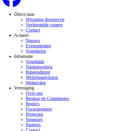
Direct naar
Wijziging doorgeven
Veelgestelde vragen
Contact
Actueel
Nieuws
Evenementen
Vogelgriep
Informatie
Vogelgids
Naslagwerken
Ringendienst
Welzijnsadviezen
Wetgeving
Vereniging
Over ons
Bestuur en Commissies
Regio's
Focusgroepen
Projecten
Sponsors
Partners
Contact