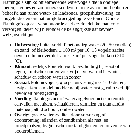
Flamingo’s zijn koloniebroedende watervogels die in ondiepe
meren, lagunes en zoutmoerassen leven. In de avicultuur hebben ze
behoefte aan ruime water- en landzones, groepshuisvesting, en
mogelijkheden om natuurlijk broedgedrag te vertonen. Om de
Flamingo's op een verantwoorde en diervriendelijke manier te
verzorgen, delen wij hieronder de belangrijkste aanbevolen
welzijnsrichtlijnen.
Huisvesting
: buitenverblijf met ondiep water (20–50 cm diep)
en zand- of kleibodem; ± 100 m² per 10–15 vogels; zachte
oever en binnenverblijf van 2–3 m² per vogel bij kou (>10
°C).
Klimaat
: redelijk koudetolerant; beschutting bij vorst of
regen; tropische soorten vorstvrij en verwarmd in winter;
schaduw en schoon water in zomer.
Sociaal
: kolonievogels; groepshuisvesting met ≥ 10 dieren;
nestplaatsen van klei/modder nabij water; rustig, ruim verblijf
bevordert broedgedrag.
Voeding
: flamingovoer of watervogelvoer met carotenoïden;
aanvullen met algen, schaaldieren, garnalen en plantaardig
materiaal; altijd schoon, ondiep water.
Overig
: goede waterkwaliteit door verversing of
doorstroming; eilanden of zandbanken als rust- en
broedplaatsen; hygiënische omstandigheden ter preventie van
pootproblemen.