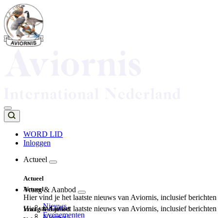
Overslaan
en
naar
de
inhoud
gaan
WORD LID
Inloggen
Top
navigation
Actueel
Main
Actueel
navigation
Actueel
Vraag & Aanbod
Hier vind je het laatste nieuws van Aviornis, inclusief berichte
Nieuws
Hier vind je het laatste nieuws van Aviornis, inclusief berichte
Vraag & Aanbod
Evenementen
Nieuws