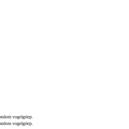
 rondom vogelgriep.
 rondom vogelgriep.