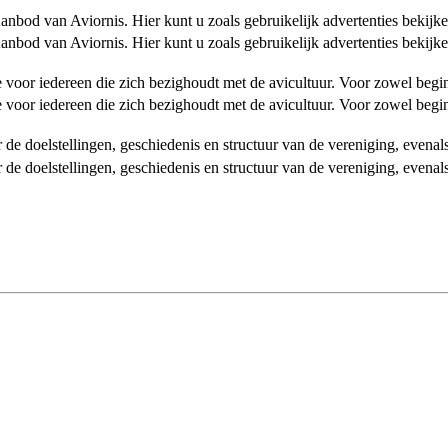
od van Aviornis. Hier kunt u zoals gebruikelijk advertenties bekijke
od van Aviornis. Hier kunt u zoals gebruikelijk advertenties bekijke
tie voor iedereen die zich bezighoudt met de avicultuur. Voor zowel be
tie voor iedereen die zich bezighoudt met de avicultuur. Voor zowel be
over de doelstellingen, geschiedenis en structuur van de vereniging, even
over de doelstellingen, geschiedenis en structuur van de vereniging, even