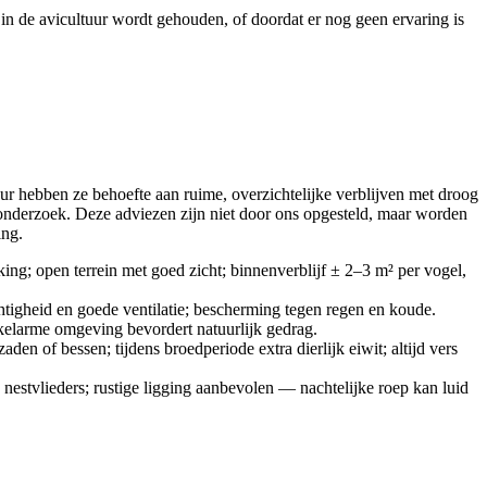
in de avicultuur wordt gehouden, of doordat er nog geen ervaring is
uur hebben ze behoefte aan ruime, overzichtelijke verblijven met droog
 onderzoek. Deze adviezen zijn niet door ons opgesteld, maar worden
ing.
ing; open terrein met goed zicht; binnenverblijf ± 2–3 m² per vogel,
igheid en goede ventilatie; bescherming tegen regen en koude.
ikkelarme omgeving bevordert natuurlijk gedrag.
en of bessen; tijdens broedperiode extra dierlijk eiwit; altijd vers
nestvlieders; rustige ligging aanbevolen — nachtelijke roep kan luid