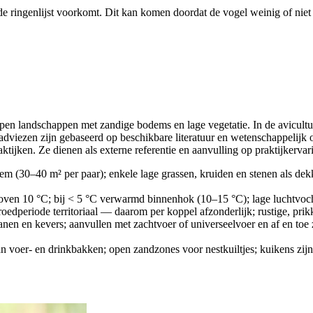
de ringenlijst voorkomt. Dit kan komen doordat de vogel weinig of niet 
, open landschappen met zandige bodems en lage vegetatie. In de avicult
adviezen zijn gebaseerd op beschikbare literatuur en wetenschappelijk
ijken. Ze dienen als externe referentie en aanvulling op praktijkervar
m (30–40 m² per paar); enkele lage grassen, kruiden en stenen als dekk
ven 10 °C; bij < 5 °C verwarmd binnenhok (10–15 °C); lage luchtvocht
roedperiode territoriaal — daarom per koppel afzonderlijk; rustige, pr
en en kevers; aanvullen met zachtvoer of universeelvoer en af en toe zad
 voer- en drinkbakken; open zandzones voor nestkuiltjes; kuikens zijn 