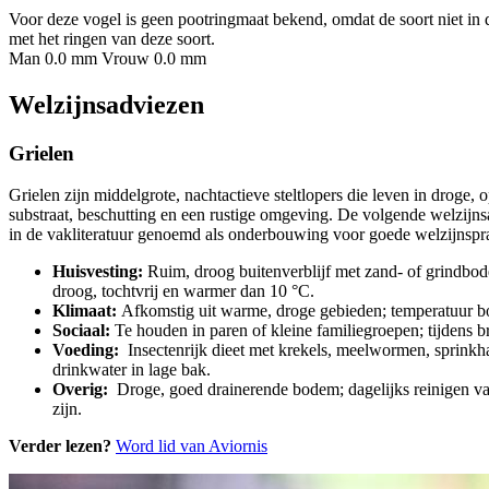
Voor deze vogel is geen pootringmaat bekend, omdat de soort niet in 
met het ringen van deze soort.
Man 0.0 mm
Vrouw 0.0 mm
Welzijnsadviezen
Grielen
Grielen zijn middelgrote, nachtactieve steltlopers die leven in droge
substraat, beschutting en een rustige omgeving. De volgende welzijns
in de vakliteratuur genoemd als onderbouwing voor goede welzijnsprakt
Huisvesting:
Ruim, droog buitenverblijf met zand- of grindbode
droog, tochtvrij en warmer dan 10 °C.
Klimaat:
Afkomstig uit warme, droge gebieden; temperatuur bo
Sociaal:
Te houden in paren of kleine familiegroepen; tijdens b
Voeding:
Insectenrijk dieet met krekels, meelwormen, sprinkhan
drinkwater in lage bak.
Overig:
Droge, goed drainerende bodem; dagelijks reinigen van
zijn.
Verder lezen?
Word lid van Aviornis