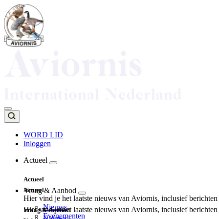
Overslaan
en
naar
de
inhoud
gaan
WORD LID
Inloggen
Top
navigation
Actueel
Main
Actueel
navigation
Actueel
Vraag & Aanbod
Hier vind je het laatste nieuws van Aviornis, inclusief berichte
Nieuws
Hier vind je het laatste nieuws van Aviornis, inclusief berichte
Vraag & Aanbod
Evenementen
Nieuws