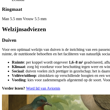
Ringmaat
Man 5.5 mm
Vrouw 5.5 mm
Welzijnsadviezen
Duiven
Voor een optimaal welzijn van duiven is de inrichting van een passe
ruimte, de nutritionele behoeften en het faciliteren van natuurlijk soci
Ruimte
: per koppel wordt ongeveer
1,6–8 m²
geadviseerd, afha
Klimaat
: zorg bij voorkeur voor beschutting tegen weer en win
Sociaal
: duiven voelen zich prettiger in gezelschap; het is daa
Volière/uitloop
: zitstokken op verschillende hoogten en een we
Voeding
: kies voor zadenmengsels afgestemd op de soort. Voor 
Verder lezen?
Word lid van Aviornis