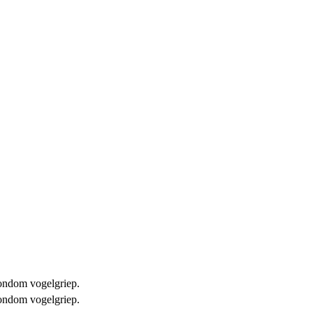
 rondom vogelgriep.
 rondom vogelgriep.