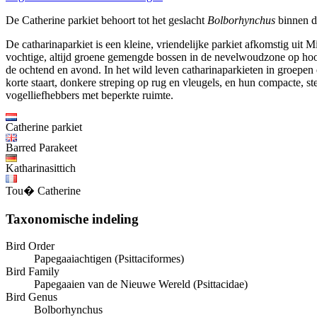
De Catherine parkiet behoort tot het geslacht
Bolborhynchus
binnen d
De catharinaparkiet is een kleine, vriendelijke parkiet afkomstig ui
vochtige, altijd groene gemengde bossen in de nevelwoudzone op hoogt
de ochtend en avond. In het wild leven catharinaparkieten in groepe
korte staart, donkere streping op rug en vleugels, en hun compacte, st
vogelliefhebbers met beperkte ruimte.
Catherine parkiet
Barred Parakeet
Katharinasittich
Tou� Catherine
Taxonomische indeling
Bird Order
Papegaaiachtigen (Psittaciformes)
Bird Family
Papegaaien van de Nieuwe Wereld (Psittacidae)
Bird Genus
Bolborhynchus