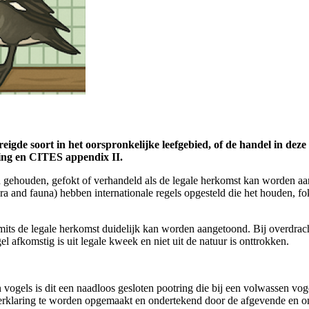
gde soort in het oorspronkelijke leefgebied, of de handel in deze 
ning en CITES appendix II.
en gehouden, gefokt of verhandeld als de legale herkomst kan worden a
ra and fauna) hebben internationale regels opgesteld die het houden, 
 mits de legale herkomst duidelijk kan worden aangetoond. Bij overdracht
 afkomstig is uit legale kweek en niet uit de natuur is onttrokken.
 vogels is dit een naadloos gesloten pootring die bij een volwassen vo
verklaring te worden opgemaakt en ondertekend door de afgevende en on