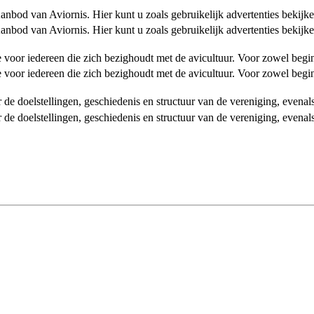
od van Aviornis. Hier kunt u zoals gebruikelijk advertenties bekijke
od van Aviornis. Hier kunt u zoals gebruikelijk advertenties bekijke
tie voor iedereen die zich bezighoudt met de avicultuur. Voor zowel be
tie voor iedereen die zich bezighoudt met de avicultuur. Voor zowel be
over de doelstellingen, geschiedenis en structuur van de vereniging, even
over de doelstellingen, geschiedenis en structuur van de vereniging, even