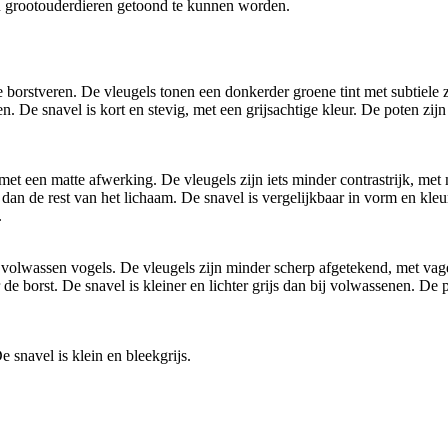
én grootouderdieren getoond te kunnen worden.
orstveren. De vleugels tonen een donkerder groene tint met subtiele zw
De snavel is kort en stevig, met een grijsachtige kleur. De poten zijn 
et een matte afwerking. De vleugels zijn iets minder contrastrijk, me
n dan de rest van het lichaam. De snavel is vergelijkbaar in vorm en kleu
.
volwassen vogels. De vleugels zijn minder scherp afgetekend, met vage
de borst. De snavel is kleiner en lichter grijs dan bij volwassenen. De po
 snavel is klein en bleekgrijs.