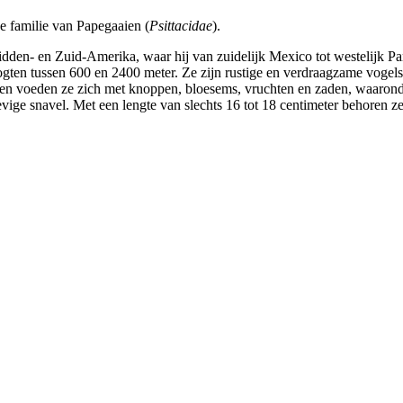
e familie van Papegaaien (
Psittacidae
).
t Midden- en Zuid-Amerika, waar hij van zuidelijk Mexico tot westelijk
en tussen 600 en 2400 meter. Ze zijn rustige en verdraagzame vogels di
n en voeden ze zich met knoppen, bloesems, vruchten en zaden, waarond
evige snavel. Met een lengte van slechts 16 tot 18 centimeter behoren ze