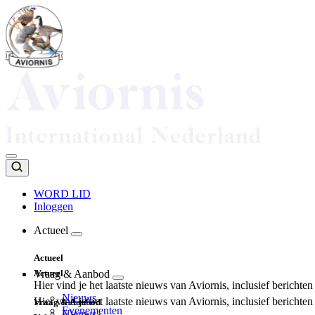
Overslaan
en
naar
de
inhoud
gaan
WORD LID
Inloggen
Top
navigation
Actueel
Main
Actueel
navigation
Actueel
Vraag & Aanbod
Hier vind je het laatste nieuws van Aviornis, inclusief berichte
Nieuws
Hier vind je het laatste nieuws van Aviornis, inclusief berichte
Vraag & Aanbod
Evenementen
Nieuws