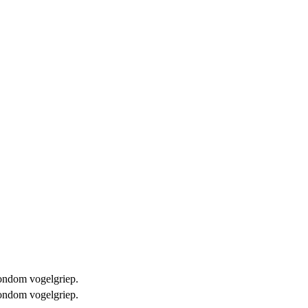
 rondom vogelgriep.
 rondom vogelgriep.