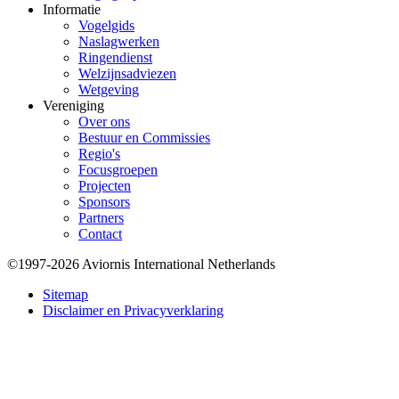
Informatie
Vogelgids
Naslagwerken
Ringendienst
Welzijnsadviezen
Wetgeving
Vereniging
Over ons
Bestuur en Commissies
Regio's
Focusgroepen
Projecten
Sponsors
Partners
Contact
©1997-2026 Aviornis International Netherlands
Bottom
Sitemap
Disclaimer en Privacyverklaring