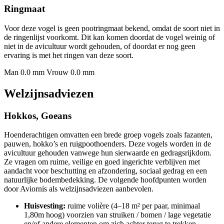
Ringmaat
Voor deze vogel is geen pootringmaat bekend, omdat de soort niet in
de ringenlijst voorkomt. Dit kan komen doordat de vogel weinig of
niet in de avicultuur wordt gehouden, of doordat er nog geen
ervaring is met het ringen van deze soort.
Man 0.0 mm
Vrouw 0.0 mm
Welzijnsadviezen
Hokkos, Goeans
Hoenderachtigen omvatten een brede groep vogels zoals fazanten,
pauwen, hokko’s en ruigpoothoenders. Deze vogels worden in de
avicultuur gehouden vanwege hun sierwaarde en gedragsrijkdom.
Ze vragen om ruime, veilige en goed ingerichte verblijven met
aandacht voor beschutting en afzondering, sociaal gedrag en een
natuurlijke bodembedekking. De volgende hoofdpunten worden
door Aviornis als welzijnsadviezen aanbevolen.
Huisvesting:
ruime volière (4–18 m² per paar, minimaal
1,80m hoog) voorzien van struiken / bomen / lage vegetatie
en/of andere elementen om zich achter terug te trekken.