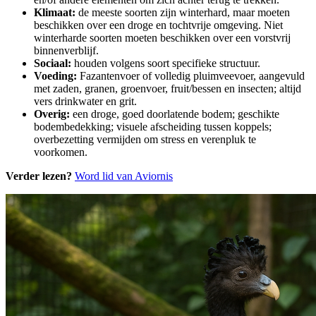
Klimaat:
de meeste soorten zijn winterhard, maar moeten
beschikken over een droge en tochtvrije omgeving. Niet
winterharde soorten moeten beschikken over een vorstvrij
binnenverblijf.
Sociaal:
houden volgens soort specifieke structuur.
Voeding:
Fazantenvoer of volledig pluimveevoer, aangevuld
met zaden, granen, groenvoer, fruit/bessen en insecten; altijd
vers drinkwater en grit.
Overig:
een droge, goed doorlatende bodem; geschikte
bodembedekking; visuele afscheiding tussen koppels;
overbezetting vermijden om stress en verenpluk te
voorkomen.
Verder lezen?
Word lid van Aviornis