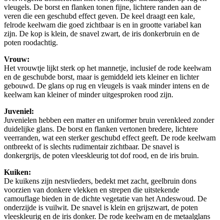
vleugels. De borst en flanken tonen fijne, lichtere randen aan de
veren die een geschubd effect geven. De keel draagt een kale,
felrode keelwam die goed zichtbaar is en in grootte variabel kan
zijn. De kop is klein, de snavel zwart, de iris donkerbruin en de
poten roodachtig.
Vrouw:
Het vrouwtje lijkt sterk op het mannetje, inclusief de rode keelwam
en de geschubde borst, maar is gemiddeld iets kleiner en lichter
gebouwd. De glans op rug en vleugels is vaak minder intens en de
keelwam kan kleiner of minder uitgesproken rood zijn.
Juveniel:
Juvenielen hebben een matter en uniformer bruin verenkleed zonder
duidelijke glans. De borst en flanken vertonen bredere, lichtere
veerranden, wat een sterker geschubd effect geeft. De rode keelwam
ontbreekt of is slechts rudimentair zichtbaar. De snavel is
donkergrijs, de poten vleeskleurig tot dof rood, en de iris bruin.
Kuiken:
De kuikens zijn nestvlieders, bedekt met zacht, geelbruin dons
voorzien van donkere vlekken en strepen die uitstekende
camouflage bieden in de dichte vegetatie van het Andeswoud. De
onderzijde is vuilwit. De snavel is klein en grijszwart, de poten
vleeskleurig en de iris donker. De rode keelwam en de metaalglans