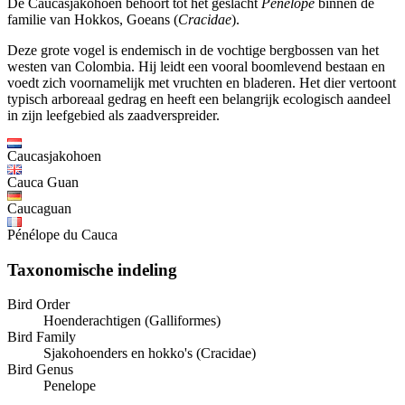
De Caucasjakohoen behoort tot het geslacht
Penelope
binnen de
familie van Hokkos, Goeans (
Cracidae
).
Deze grote vogel is endemisch in de vochtige bergbossen van het
westen van Colombia. Hij leidt een vooral boomlevend bestaan en
voedt zich voornamelijk met vruchten en bladeren. Het dier vertoont
typisch arboreaal gedrag en heeft een belangrijk ecologisch aandeel
in zijn leefgebied als zaadverspreider.
Caucasjakohoen
Cauca Guan
Caucaguan
Pénélope du Cauca
Taxonomische indeling
Bird Order
Hoenderachtigen (Galliformes)
Bird Family
Sjakohoenders en hokko's (Cracidae)
Bird Genus
Penelope