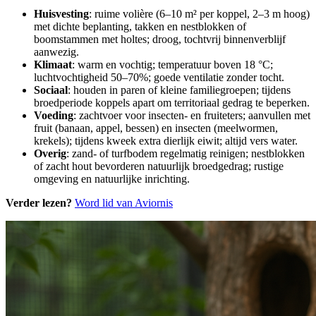
Huisvesting
: ruime volière (6–10 m² per koppel, 2–3 m hoog)
met dichte beplanting, takken en nestblokken of
boomstammen met holtes; droog, tochtvrij binnenverblijf
aanwezig.
Klimaat
: warm en vochtig; temperatuur boven 18 °C;
luchtvochtigheid 50–70%; goede ventilatie zonder tocht.
Sociaal
: houden in paren of kleine familiegroepen; tijdens
broedperiode koppels apart om territoriaal gedrag te beperken.
Voeding
: zachtvoer voor insecten- en fruiteters; aanvullen met
fruit (banaan, appel, bessen) en insecten (meelwormen,
krekels); tijdens kweek extra dierlijk eiwit; altijd vers water.
Overig
: zand- of turfbodem regelmatig reinigen; nestblokken
of zacht hout bevorderen natuurlijk broedgedrag; rustige
omgeving en natuurlijke inrichting.
Verder lezen?
Word lid van Aviornis