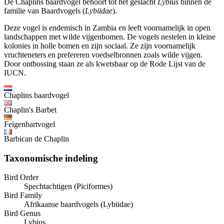
De Chaplins baardvogel behoort tot het geslacht
Lybius
binnen de
familie van Baardvogels (
Lybiidae
).
Deze vogel is endemisch in Zambia en leeft voornamelijk in open
landschappen met wilde vijgenbomen. De vogels nestelen in kleine
kolonies in holle bomen en zijn sociaal. Ze zijn voornamelijk
vruchteneters en prefereren voedselbronnen zoals wilde vijgen.
Door ontbossing staan ze als kwetsbaar op de Rode Lijst van de
IUCN.
Chaplins baardvogel
Chaplin's Barbet
Feigenbartvogel
Barbican de Chaplin
Taxonomische indeling
Bird Order
Spechtachtigen (Piciformes)
Bird Family
Afrikaanse baardvogels (Lybiidae)
Bird Genus
Lybius