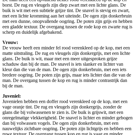
borst. De rug en vleugels zijn diep zwart met een lichte glans. De
buik is wit met een subtiele grijze tint. De snavel is stevig en zwart,
met een lichte kromming aan het uiteinde. De ogen zijn donkerbruin
met een dunne, onopvallende oogring. De poten zijn grijs en hebben
een gladde textuur. De overgang tussen de rode kop en zwarte rug is
scherp en duidelijk afgebakend.
Vrouw:
De vrouw heeft een minder fel rood verenkleed op de kop, met een
matte uitstraling. De rug en vleugels zijn donkergrijs, met een lichte
glans. De buik is wit, maar met een meer uitgesproken grijze
schaduw dan bij de man. De snavel is iets slanker en lichter van
kleur dan die van de man. De ogen zijn donkerbruin, met een iets
bredere oogring. De poten zijn grijs, maar iets lichter dan die van de
man. De overgang tussen de kop en rug is minder contrastrijk dan
bij de man.
Juveniel:
Juvenielen hebben een doffer rood verenkleed op de kop, met een
vage oranje tint. De rug en vleugels zijn donkergrijs, zonder de
glans die bij volwassenen te zien is. De buik is grijswit, met een
onregelmatige vlekkerigheid. De snavel is lichter en minder gebogen
dan bij volwassen vogels. De ogen zijn donkerbruin, met een
nauwelijks zichtbare oogring. De poten zijn lichtgrijs en hebben een
ruwe textuur. De overgang tussen kop en rug is vaag en minder