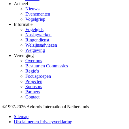
Actueel
Nieuws
Evenementen
Vogelgriep
Informatie
Vogelgids
Naslagwerken
Ringendienst
Welzijnsadviezen
Wetgeving
Vereniging
Over ons
Bestuur en Commissies
Regio's
Focusgroepen
Projecten
Sponsors
Partners
Contact
©1997-2026 Aviornis International Netherlands
Bottom
Sitemap
Disclaimer en Privacyverklaring