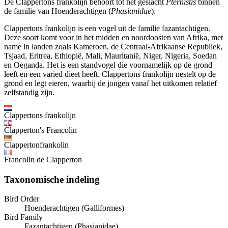
De Clappertons frankolijn behoort tot het geslacht
Pternistis
binnen
de familie van Hoenderachtigen (
Phasianidae
).
Clappertons frankolijn is een vogel uit de familie fazantachtigen.
Deze soort komt voor in het midden en noordoosten van Afrika, met
name in landen zoals Kameroen, de Centraal-Afrikaanse Republiek,
Tsjaad, Eritrea, Ethiopië, Mali, Mauritanië, Niger, Nigeria, Soedan
en Oeganda. Het is een standvogel die voornamelijk op de grond
leeft en een varied dieet heeft. Clappertons frankolijn nestelt op de
grond en legt eieren, waarbij de jongen vanaf het uitkomen relatief
zelfstandig zijn.
Clappertons frankolijn
Clapperton's Francolin
Clappertonfrankolin
Francolin de Clapperton
Taxonomische indeling
Bird Order
Hoenderachtigen (Galliformes)
Bird Family
Fazantachtigen (Phasianidae)