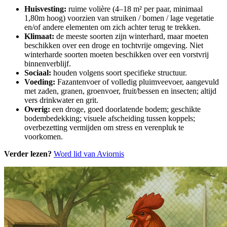
Huisvesting:
ruime volière (4–18 m² per paar, minimaal
1,80m hoog) voorzien van struiken / bomen / lage vegetatie
en/of andere elementen om zich achter terug te trekken.
Klimaat:
de meeste soorten zijn winterhard, maar moeten
beschikken over een droge en tochtvrije omgeving. Niet
winterharde soorten moeten beschikken over een vorstvrij
binnenverblijf.
Sociaal:
houden volgens soort specifieke structuur.
Voeding:
Fazantenvoer of volledig pluimveevoer, aangevuld
met zaden, granen, groenvoer, fruit/bessen en insecten; altijd
vers drinkwater en grit.
Overig:
een droge, goed doorlatende bodem; geschikte
bodembedekking; visuele afscheiding tussen koppels;
overbezetting vermijden om stress en verenpluk te
voorkomen.
Verder lezen?
Word lid van Aviornis