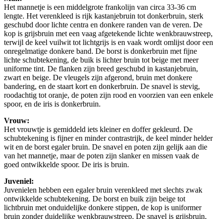
Het mannetje is een middelgrote frankolijn van circa 33-36 cm
lengte. Het verenkleed is rijk kastanjebruin tot donkerbruin, sterk
geschubd door lichte centra en donkere randen van de veren. De
kop is grijsbruin met een vaag afgetekende lichte wenkbrauwstreep,
terwijl de keel vuilwit tot lichtgrijs is en vaak wordt omlijst door een
onregelmatige donkere band. De borst is donkerbruin met fijne
lichte schubtekening, de buik is lichter bruin tot beige met meer
uniforme tint. De flanken zijn breed geschubd in kastanjebruin,
zwart en beige. De vleugels zijn afgerond, bruin met donkere
bandering, en de staart kort en donkerbruin. De snavel is stevig,
roodachtig tot oranje, de poten zijn rood en voorzien van een enkele
spoor, en de iris is donkerbruin.
Vrouw:
Het vrouwtje is gemiddeld iets kleiner en doffer gekleurd. De
schubtekening is fijner en minder contrastrijk, de keel minder helder
wit en de borst egaler bruin. De snavel en poten zijn gelijk aan die
van het mannetje, maar de poten zijn slanker en missen vaak de
goed ontwikkelde spoor. De iris is bruin.
Juveniel:
Juvenielen hebben een egaler bruin verenkleed met slechts zwak
ontwikkelde schubtekening. De borst en buik zijn beige tot
lichtbruin met onduidelijke donkere stippen, de kop is uniformer
bruin zonder duidelijke wenkbrauwstreep. De snavel is grijsbruin,