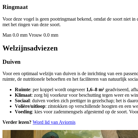
Ringmaat
Voor deze vogel is geen pootringmaat bekend, omdat de soort niet in 
met het ringen van deze soort.
Man 0.0 mm
Vrouw 0.0 mm
Welzijnsadviezen
Duiven
Voor een optimaal welzijn van duiven is de inrichting van een passe
ruimte, de nutritionele behoeften en het faciliteren van natuurlijk soci
Ruimte
: per koppel wordt ongeveer
1,6–8 m²
geadviseerd, afha
Klimaat
: zorg bij voorkeur voor beschutting tegen weer en win
Sociaal
: duiven voelen zich prettiger in gezelschap; het is daa
Volière/uitloop
: zitstokken op verschillende hoogten en een we
Voeding
: kies voor zadenmengsels afgestemd op de soort. Voor 
Verder lezen?
Word lid van Aviornis