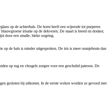
erglans op de achterhals. De borst heeft een wijnrode tot purperen
f blauwgroene irisatie op de dekveren. De staart is breed en donker,
ijst door een smalle, bleke oogring.
ie op de hals is minder uitgesproken. De iris is meer oranjebruin dan
erranden op rug en vleugels zorgen voor een geschubd patroon. De
e ogen gesloten bij uitkomst. In de eerste weken worden ze gevoed met