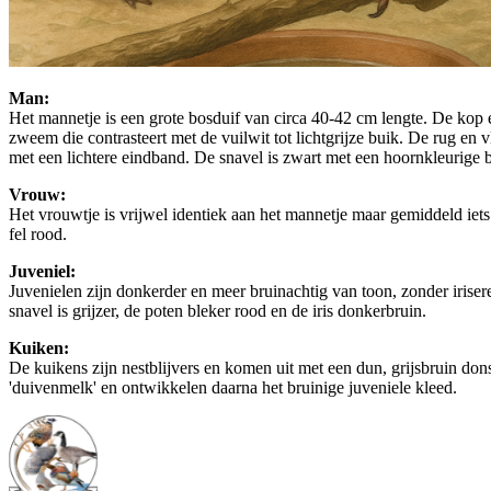
Man:
Het mannetje is een grote bosduif van circa 40-42 cm lengte. De kop en
zweem die contrasteert met de vuilwit tot lichtgrijze buik. De rug en 
met een lichtere eindband. De snavel is zwart met een hoornkleurige ba
Vrouw:
Het vrouwtje is vrijwel identiek aan het mannetje maar gemiddeld iets 
fel rood.
Juveniel:
Juvenielen zijn donkerder en meer bruinachtig van toon, zonder iriser
snavel is grijzer, de poten bleker rood en de iris donkerbruin.
Kuiken:
De kuikens zijn nestblijvers en komen uit met een dun, grijsbruin dons
'duivenmelk' en ontwikkelen daarna het bruinige juveniele kleed.