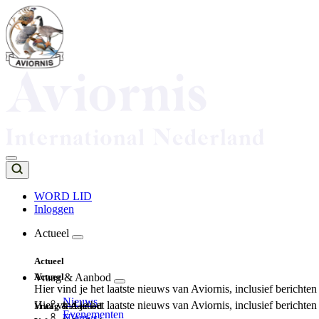
Overslaan
en
naar
de
inhoud
gaan
WORD LID
Inloggen
Top
navigation
Actueel
Main
Actueel
navigation
Actueel
Vraag & Aanbod
Hier vind je het laatste nieuws van Aviornis, inclusief berichte
Nieuws
Hier vind je het laatste nieuws van Aviornis, inclusief berichte
Vraag & Aanbod
Evenementen
Nieuws