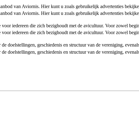
od van Aviornis. Hier kunt u zoals gebruikelijk advertenties bekijke
od van Aviornis. Hier kunt u zoals gebruikelijk advertenties bekijke
tie voor iedereen die zich bezighoudt met de avicultuur. Voor zowel be
tie voor iedereen die zich bezighoudt met de avicultuur. Voor zowel be
over de doelstellingen, geschiedenis en structuur van de vereniging, even
over de doelstellingen, geschiedenis en structuur van de vereniging, even