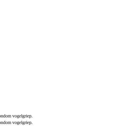
 rondom vogelgriep.
 rondom vogelgriep.