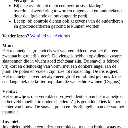
verwijderd.
Bij elke overdracht dient een herkomstverklaring/
overdrachtsverklaring te worden opgemaakt en ondertekend
door de afgevende en ontvangende partij.
Let op: bij controle dienen ook gegevens van de ouderdieren
én grootouderdieren getoond te kunnen worden.
Verder lezen?
Word lid van Aviornis
Man:
Het mannetje is grotendeels wit van verenkleed, wat het dier een
zwaanachtig uiterlijk geeft. De vleugels hebben opvallende zwarte
slagpennen die in vlucht goed zichtbaar zijn. De snavel is felrood,
vrij kort en driehoekig van vorm, met een donkere nagel aan de
punt. De poten en voeten zijn roze tot roodachtig. De iris is geel.
Het mannetje is over het algemeen groot en robuust gebouwd, met
een lange nek die korter oogt dan die van echte zwanen (Cygnus).
Vrouw:
Het vrouwtje is qua verenkleed vrijwel identiek aan het mannetje en
in het veld moeilijk te onderscheiden. Zij is gemiddeld iets kleiner en
lichter van bouw. De snavel, poten en iris zijn gelijk aan die van het
mannetje.
Juveniel:
Juvenielen hebben een grijzer verenkleed, met een bruine waas over