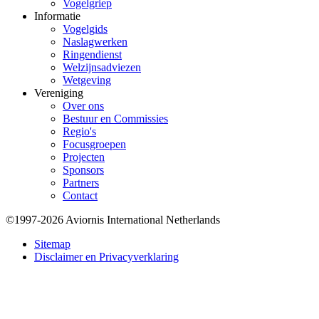
Vogelgriep
Informatie
Vogelgids
Naslagwerken
Ringendienst
Welzijnsadviezen
Wetgeving
Vereniging
Over ons
Bestuur en Commissies
Regio's
Focusgroepen
Projecten
Sponsors
Partners
Contact
©1997-2026 Aviornis International Netherlands
Bottom
Sitemap
Disclaimer en Privacyverklaring