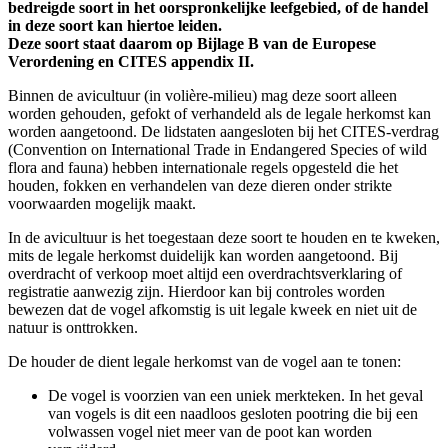
bedreigde soort in het oorspronkelijke leefgebied, of de handel
in deze soort kan hiertoe leiden.
Deze soort staat daarom op Bijlage B van de Europese
Verordening en CITES appendix II.
Binnen de avicultuur (in volière-milieu) mag deze soort alleen
worden gehouden, gefokt of verhandeld als de legale herkomst kan
worden aangetoond. De lidstaten aangesloten bij het CITES-verdrag
(Convention on International Trade in Endangered Species of wild
flora and fauna) hebben internationale regels opgesteld die het
houden, fokken en verhandelen van deze dieren onder strikte
voorwaarden mogelijk maakt.
In de avicultuur is het toegestaan deze soort te houden en te kweken,
mits de legale herkomst duidelijk kan worden aangetoond. Bij
overdracht of verkoop moet altijd een overdrachtsverklaring of
registratie aanwezig zijn. Hierdoor kan bij controles worden
bewezen dat de vogel afkomstig is uit legale kweek en niet uit de
natuur is onttrokken.
De houder de dient legale herkomst van de vogel aan te tonen:
De vogel is voorzien van een uniek merkteken. In het geval
van vogels is dit een naadloos gesloten pootring die bij een
volwassen vogel niet meer van de poot kan worden