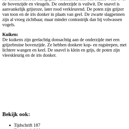
de bovenzijde en vleugels. De onderzijde is vuilwit. De snavel is
aanvankelijk grijsroze, later rood verkleurend. De poten zijn grijzer
van toon en de iris donker in plaats van geel. De zwarte slagpennen
zijn al vroeg zichtbaar, maar minder contrastrijk dan bij volwassen
vogels.
Kuiken:
De kuikens zijn geelachtig donsachtig aan de onderzijde met een
grijzebruine bovenzijde. Ze hebben donkere kop- en rugstrepen, met
lichtere wangen en keel. De snavel is klein en grijs, de poten zijn
vleeskleurig en de iris donker.
Bekijk ook:
Tijdschrift 187