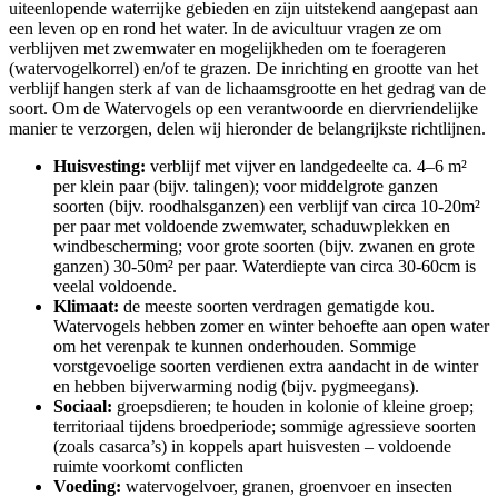
uiteenlopende waterrijke gebieden en zijn uitstekend aangepast aan
een leven op en rond het water. In de avicultuur vragen ze om
verblijven met zwemwater en mogelijkheden om te foerageren
(watervogelkorrel) en/of te grazen. De inrichting en grootte van het
verblijf hangen sterk af van de lichaamsgrootte en het gedrag van de
soort. Om de Watervogels op een verantwoorde en diervriendelijke
manier te verzorgen, delen wij hieronder de belangrijkste richtlijnen.
Huisvesting:
verblijf met vijver en landgedeelte ca. 4–6 m²
per klein paar (bijv. talingen); voor middelgrote ganzen
soorten (bijv. roodhalsganzen) een verblijf van circa 10-20m²
per paar met voldoende zwemwater, schaduwplekken en
windbescherming; voor grote soorten (bijv. zwanen en grote
ganzen) 30-50m² per paar. Waterdiepte van circa 30-60cm is
veelal voldoende.
Klimaat:
de meeste soorten verdragen gematigde kou.
Watervogels hebben zomer en winter behoefte aan open water
om het verenpak te kunnen onderhouden. Sommige
vorstgevoelige soorten verdienen extra aandacht in de winter
en hebben bijverwarming nodig (bijv. pygmeegans).
Sociaal:
groepsdieren; te houden in kolonie of kleine groep;
territoriaal tijdens broedperiode; sommige agressieve soorten
(zoals casarca’s) in koppels apart huisvesten – voldoende
ruimte voorkomt conflicten
Voeding:
watervogelvoer, granen, groenvoer en insecten