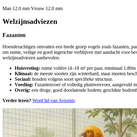
Man 12.0 mm
Vrouw 12.0 mm
Welzijnsadviezen
Fazanten
Hoenderachtigen omvatten een brede groep vogels zoals fazanten, p
om ruime, veilige en goed ingerichte verblijven met aandacht voor b
welzijnsadviezen aanbevolen.
Huisvesting:
ruime volière (4–18 m² per paar, minimaal 1,80m h
Klimaat:
de meeste soorten zijn winterhard, maar moeten besch
Sociaal:
houden volgens soort specifieke structuur.
Voeding:
Fazantenvoer of volledig pluimveevoer, aangevuld met 
Overig:
een droge, goed doorlatende bodem; geschikte bodembe
Verder lezen?
Word lid van Aviornis