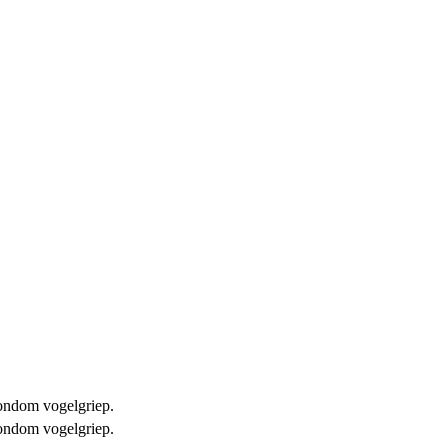
 rondom vogelgriep.
 rondom vogelgriep.