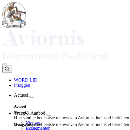
Overslaan
en
naar
de
inhoud
gaan
WORD LID
Inloggen
Top
navigation
Actueel
Main
Actueel
navigation
Actueel
Vraag & Aanbod
Hier vind je het laatste nieuws van Aviornis, inclusief berichte
Nieuws
Hier vind je het laatste nieuws van Aviornis, inclusief berichte
Vraag & Aanbod
Evenementen
Nieuws