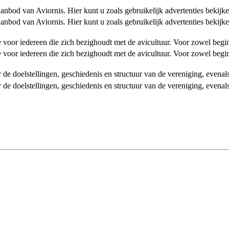
od van Aviornis. Hier kunt u zoals gebruikelijk advertenties bekijke
od van Aviornis. Hier kunt u zoals gebruikelijk advertenties bekijke
tie voor iedereen die zich bezighoudt met de avicultuur. Voor zowel be
tie voor iedereen die zich bezighoudt met de avicultuur. Voor zowel be
over de doelstellingen, geschiedenis en structuur van de vereniging, even
over de doelstellingen, geschiedenis en structuur van de vereniging, even