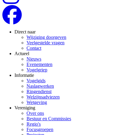
Direct naar
Wijziging doorgeven
Veelgestelde vragen
Contact
Actueel
Nieuws
Evenementen
Vogelgriep
Informatie
Vogelgids
Naslagwerken
Ringendienst
Welzijnsadviezen
Wetgeving
Vereniging
Over ons
Bestuur en Commissies
Regio's
Focusgroepen
Projecten