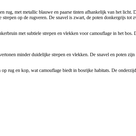
n rug, met metallic blauwe en paarse tinten afhankelijk van het licht. D
 strepen op de rugveren. De snavel is zwart, de poten donkergrijs tot zw
erbruin met subtiele strepen en vlekken voor camouflage in het bos. De b
vertonen minder duidelijke strepen en vlekken. De snavel en poten zijn g
op rug en kop, wat camouflage biedt in bosrijke habitats. De onderzijde 