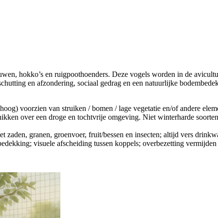
auwen, hokko’s en ruigpoothoenders. Deze vogels worden in de avicul
eschutting en afzondering, sociaal gedrag en een natuurlijke bodembe
oog) voorzien van struiken / bomen / lage vegetatie en/of andere eleme
ikken over een droge en tochtvrije omgeving. Niet winterharde soorten 
zaden, granen, groenvoer, fruit/bessen en insecten; altijd vers drinkwat
dekking; visuele afscheiding tussen koppels; overbezetting vermijden