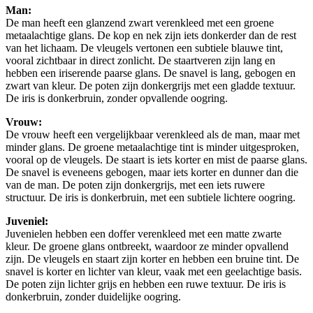
Man:
De man heeft een glanzend zwart verenkleed met een groene
metaalachtige glans. De kop en nek zijn iets donkerder dan de rest
van het lichaam. De vleugels vertonen een subtiele blauwe tint,
vooral zichtbaar in direct zonlicht. De staartveren zijn lang en
hebben een iriserende paarse glans. De snavel is lang, gebogen en
zwart van kleur. De poten zijn donkergrijs met een gladde textuur.
De iris is donkerbruin, zonder opvallende oogring.
Vrouw:
De vrouw heeft een vergelijkbaar verenkleed als de man, maar met
minder glans. De groene metaalachtige tint is minder uitgesproken,
vooral op de vleugels. De staart is iets korter en mist de paarse glans.
De snavel is eveneens gebogen, maar iets korter en dunner dan die
van de man. De poten zijn donkergrijs, met een iets ruwere
structuur. De iris is donkerbruin, met een subtiele lichtere oogring.
Juveniel:
Juvenielen hebben een doffer verenkleed met een matte zwarte
kleur. De groene glans ontbreekt, waardoor ze minder opvallend
zijn. De vleugels en staart zijn korter en hebben een bruine tint. De
snavel is korter en lichter van kleur, vaak met een geelachtige basis.
De poten zijn lichter grijs en hebben een ruwe textuur. De iris is
donkerbruin, zonder duidelijke oogring.