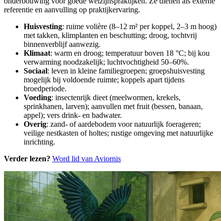
onderbouwing voor goede welzijnspraktijken. Ze dienen als externe
referentie en aanvulling op praktijkervaring.
Huisvesting
: ruime volière (8–12 m² per koppel, 2–3 m hoog)
met takken, klimplanten en beschutting; droog, tochtvrij
binnenverblijf aanwezig.
Klimaat
: warm en droog; temperatuur boven 18 °C; bij kou
verwarming noodzakelijk; luchtvochtigheid 50–60%.
Sociaal
: leven in kleine familiegroepen; groepshuisvesting
mogelijk bij voldoende ruimte; koppels apart tijdens
broedperiode.
Voeding
: insectenrijk dieet (meelwormen, krekels,
sprinkhanen, larven); aanvullen met fruit (bessen, banaan,
appel); vers drink- en badwater.
Overig
: zand- of aarde­bodem voor natuurlijk foerageren;
veilige nestkasten of holtes; rustige omgeving met natuurlijke
inrichting.
Verder lezen?
Word lid van Aviornis