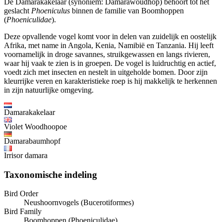
De Damarakakelaar (synoniem: Damarawoudhop) behoort tot het
geslacht
Phoeniculus
binnen de familie van Boomhoppen
(
Phoeniculidae
).
Deze opvallende vogel komt voor in delen van zuidelijk en oostelijk
Afrika, met name in Angola, Kenia, Namibië en Tanzania. Hij leeft
voornamelijk in droge savannes, struikgewassen en langs rivieren,
waar hij vaak te zien is in groepen. De vogel is luidruchtig en actief,
voedt zich met insecten en nestelt in uitgeholde bomen. Door zijn
kleurrijke veren en karakteristieke roep is hij makkelijk te herkennen
in zijn natuurlijke omgeving.
Damarakakelaar
Violet Woodhoopoe
Damarabaumhopf
Irrisor damara
Taxonomische indeling
Bird Order
Neushoornvogels (Bucerotiformes)
Bird Family
Boomhoppen (Phoeniculidae)