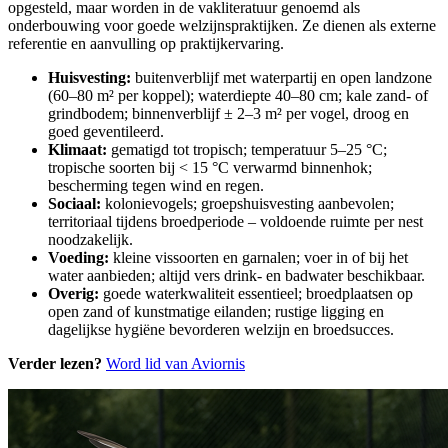
opgesteld, maar worden in de vakliteratuur genoemd als
onderbouwing voor goede welzijnspraktijken. Ze dienen als externe
referentie en aanvulling op praktijkervaring.
Huisvesting:
buitenverblijf met waterpartij en open landzone
(60–80 m² per koppel); waterdiepte 40–80 cm; kale zand- of
grindbodem; binnenverblijf ± 2–3 m² per vogel, droog en
goed geventileerd.
Klimaat:
gematigd tot tropisch; temperatuur 5–25 °C;
tropische soorten bij < 15 °C verwarmd binnenhok;
bescherming tegen wind en regen.
Sociaal:
kolonievogels; groepshuisvesting aanbevolen;
territoriaal tijdens broedperiode – voldoende ruimte per nest
noodzakelijk.
Voeding:
kleine vissoorten en garnalen; voer in of bij het
water aanbieden; altijd vers drink- en badwater beschikbaar.
Overig:
goede waterkwaliteit essentieel; broedplaatsen op
open zand of kunstmatige eilanden; rustige ligging en
dagelijkse hygiëne bevorderen welzijn en broedsucces.
Verder lezen?
Word lid van Aviornis