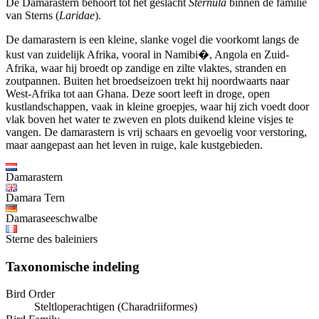
De Damarastern behoort tot het geslacht
Sternula
binnen de familie
van Sterns (
Laridae
).
De damarastern is een kleine, slanke vogel die voorkomt langs de
kust van zuidelijk Afrika, vooral in Namibi�, Angola en Zuid-
Afrika, waar hij broedt op zandige en zilte vlaktes, stranden en
zoutpannen. Buiten het broedseizoen trekt hij noordwaarts naar
West-Afrika tot aan Ghana. Deze soort leeft in droge, open
kustlandschappen, vaak in kleine groepjes, waar hij zich voedt door
vlak boven het water te zweven en plots duikend kleine visjes te
vangen. De damarastern is vrij schaars en gevoelig voor verstoring,
maar aangepast aan het leven in ruige, kale kustgebieden.
Damarastern
Damara Tern
Damaraseeschwalbe
Sterne des baleiniers
Taxonomische indeling
Bird Order
Steltloperachtigen (Charadriiformes)