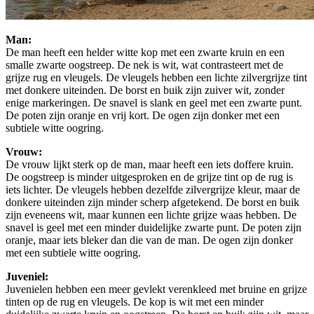
Man:
De man heeft een helder witte kop met een zwarte kruin en een
smalle zwarte oogstreep. De nek is wit, wat contrasteert met de
grijze rug en vleugels. De vleugels hebben een lichte zilvergrijze tint
met donkere uiteinden. De borst en buik zijn zuiver wit, zonder
enige markeringen. De snavel is slank en geel met een zwarte punt.
De poten zijn oranje en vrij kort. De ogen zijn donker met een
subtiele witte oogring.
Vrouw:
De vrouw lijkt sterk op de man, maar heeft een iets doffere kruin.
De oogstreep is minder uitgesproken en de grijze tint op de rug is
iets lichter. De vleugels hebben dezelfde zilvergrijze kleur, maar de
donkere uiteinden zijn minder scherp afgetekend. De borst en buik
zijn eveneens wit, maar kunnen een lichte grijze waas hebben. De
snavel is geel met een minder duidelijke zwarte punt. De poten zijn
oranje, maar iets bleker dan die van de man. De ogen zijn donker
met een subtiele witte oogring.
Juveniel:
Juvenielen hebben een meer gevlekt verenkleed met bruine en grijze
tinten op de rug en vleugels. De kop is wit met een minder