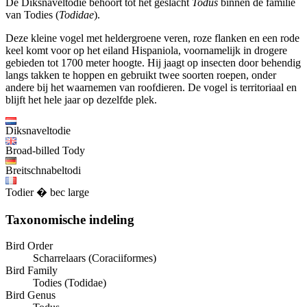
De Diksnaveltodie behoort tot het geslacht
Todus
binnen de familie
van Todies (
Todidae
).
Deze kleine vogel met heldergroene veren, roze flanken en een rode
keel komt voor op het eiland Hispaniola, voornamelijk in drogere
gebieden tot 1700 meter hoogte. Hij jaagt op insecten door behendig
langs takken te hoppen en gebruikt twee soorten roepen, onder
andere bij het waarnemen van roofdieren. De vogel is territoriaal en
blijft het hele jaar op dezelfde plek.
Diksnaveltodie
Broad-billed Tody
Breitschnabeltodi
Todier � bec large
Taxonomische indeling
Bird Order
Scharrelaars (Coraciiformes)
Bird Family
Todies (Todidae)
Bird Genus