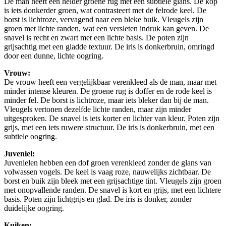
De man heeft een helder groene rug met een subtiele glans. De kop
is iets donkerder groen, wat contrasteert met de felrode keel. De
borst is lichtroze, vervagend naar een bleke buik. Vleugels zijn
groen met lichte randen, wat een versleten indruk kan geven. De
snavel is recht en zwart met een lichte basis. De poten zijn
grijsachtig met een gladde textuur. De iris is donkerbruin, omringd
door een dunne, lichte oogring.
Vrouw:
De vrouw heeft een vergelijkbaar verenkleed als de man, maar met
minder intense kleuren. De groene rug is doffer en de rode keel is
minder fel. De borst is lichtroze, maar iets bleker dan bij de man.
Vleugels vertonen dezelfde lichte randen, maar zijn minder
uitgesproken. De snavel is iets korter en lichter van kleur. Poten zijn
grijs, met een iets ruwere structuur. De iris is donkerbruin, met een
subtiele oogring.
Juveniel:
Juvenielen hebben een dof groen verenkleed zonder de glans van
volwassen vogels. De keel is vaag roze, nauwelijks zichtbaar. De
borst en buik zijn bleek met een grijsachtige tint. Vleugels zijn groen
met onopvallende randen. De snavel is kort en grijs, met een lichtere
basis. Poten zijn lichtgrijs en glad. De iris is donker, zonder
duidelijke oogring.
Kuiken: