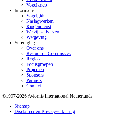
Vogelgriep
Informatie
Vogelgids
Naslagwerken
Ringendienst
Welzijnsadviezen
Wetgeving
Vereniging
Over ons
Bestuur en Commissies
Regio's
Focusgroepen
Projecten
Sponsors
Partners
Contact
©1997-2026 Aviornis International Netherlands
Bottom
Sitemap
Disclaimer en Privacyverklaring