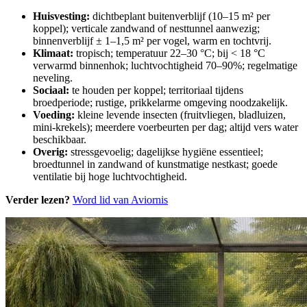
Huisvesting:
dichtbeplant buitenverblijf (10–15 m² per
koppel); verticale zandwand of nesttunnel aanwezig;
binnenverblijf ± 1–1,5 m² per vogel, warm en tochtvrij.
Klimaat:
tropisch; temperatuur 22–30 °C; bij < 18 °C
verwarmd binnenhok; luchtvochtigheid 70–90%; regelmatige
neveling.
Sociaal:
te houden per koppel; territoriaal tijdens
broedperiode; rustige, prikkelarme omgeving noodzakelijk.
Voeding:
kleine levende insecten (fruitvliegen, bladluizen,
mini-krekels); meerdere voerbeurten per dag; altijd vers water
beschikbaar.
Overig:
stressgevoelig; dagelijkse hygiëne essentieel;
broedtunnel in zandwand of kunstmatige nestkast; goede
ventilatie bij hoge luchtvochtigheid.
Verder lezen?
Word lid van Aviornis