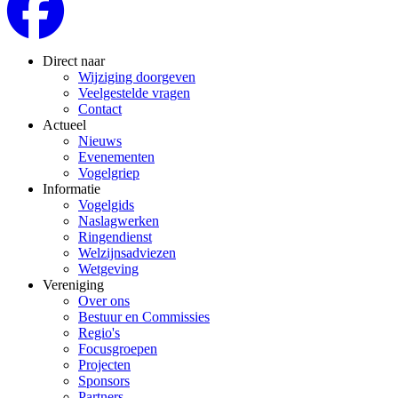
Direct naar
Wijziging doorgeven
Veelgestelde vragen
Contact
Actueel
Nieuws
Evenementen
Vogelgriep
Informatie
Vogelgids
Naslagwerken
Ringendienst
Welzijnsadviezen
Wetgeving
Vereniging
Over ons
Bestuur en Commissies
Regio's
Focusgroepen
Projecten
Sponsors
Partners