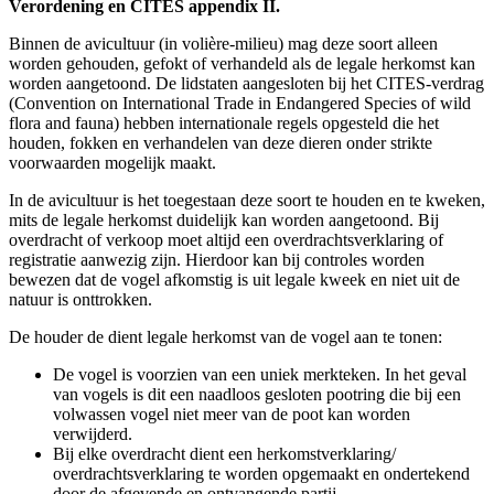
Verordening en CITES appendix II.
Binnen de avicultuur (in volière-milieu) mag deze soort alleen
worden gehouden, gefokt of verhandeld als de legale herkomst kan
worden aangetoond. De lidstaten aangesloten bij het CITES-verdrag
(Convention on International Trade in Endangered Species of wild
flora and fauna) hebben internationale regels opgesteld die het
houden, fokken en verhandelen van deze dieren onder strikte
voorwaarden mogelijk maakt.
In de avicultuur is het toegestaan deze soort te houden en te kweken,
mits de legale herkomst duidelijk kan worden aangetoond. Bij
overdracht of verkoop moet altijd een overdrachtsverklaring of
registratie aanwezig zijn. Hierdoor kan bij controles worden
bewezen dat de vogel afkomstig is uit legale kweek en niet uit de
natuur is onttrokken.
De houder de dient legale herkomst van de vogel aan te tonen:
De vogel is voorzien van een uniek merkteken. In het geval
van vogels is dit een naadloos gesloten pootring die bij een
volwassen vogel niet meer van de poot kan worden
verwijderd.
Bij elke overdracht dient een herkomstverklaring/
overdrachtsverklaring te worden opgemaakt en ondertekend
door de afgevende en ontvangende partij.