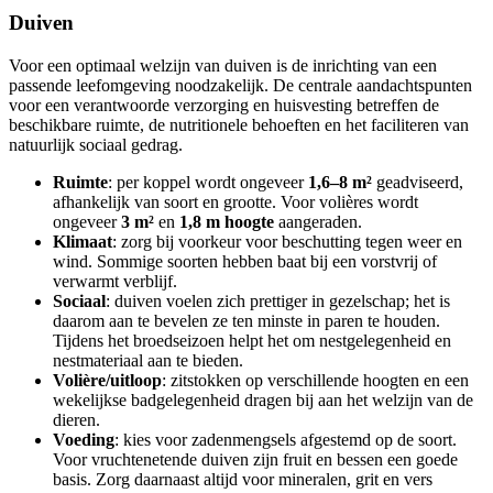
Duiven
Voor een optimaal welzijn van duiven is de inrichting van een
passende leefomgeving noodzakelijk. De centrale aandachtspunten
voor een verantwoorde verzorging en huisvesting betreffen de
beschikbare ruimte, de nutritionele behoeften en het faciliteren van
natuurlijk sociaal gedrag.
Ruimte
: per koppel wordt ongeveer
1,6–8 m²
geadviseerd,
afhankelijk van soort en grootte. Voor volières wordt
ongeveer
3 m²
en
1,8 m hoogte
aangeraden.
Klimaat
: zorg bij voorkeur voor beschutting tegen weer en
wind. Sommige soorten hebben baat bij een vorstvrij of
verwarmt verblijf.
Sociaal
: duiven voelen zich prettiger in gezelschap; het is
daarom aan te bevelen ze ten minste in paren te houden.
Tijdens het broedseizoen helpt het om nestgelegenheid en
nestmateriaal aan te bieden.
Volière/uitloop
: zitstokken op verschillende hoogten en een
wekelijkse badgelegenheid dragen bij aan het welzijn van de
dieren.
Voeding
: kies voor zadenmengsels afgestemd op de soort.
Voor vruchtenetende duiven zijn fruit en bessen een goede
basis. Zorg daarnaast altijd voor mineralen, grit en vers