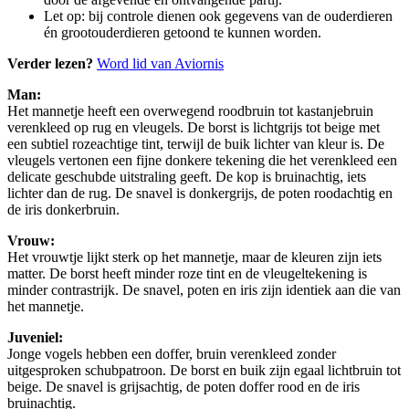
Let op: bij controle dienen ook gegevens van de ouderdieren
én grootouderdieren getoond te kunnen worden.
Verder lezen?
Word lid van Aviornis
Man:
Het mannetje heeft een overwegend roodbruin tot kastanjebruin
verenkleed op rug en vleugels. De borst is lichtgrijs tot beige met
een subtiel rozeachtige tint, terwijl de buik lichter van kleur is. De
vleugels vertonen een fijne donkere tekening die het verenkleed een
delicate geschubde uitstraling geeft. De kop is bruinachtig, iets
lichter dan de rug. De snavel is donkergrijs, de poten roodachtig en
de iris donkerbruin.
Vrouw:
Het vrouwtje lijkt sterk op het mannetje, maar de kleuren zijn iets
matter. De borst heeft minder roze tint en de vleugeltekening is
minder contrastrijk. De snavel, poten en iris zijn identiek aan die van
het mannetje.
Juveniel:
Jonge vogels hebben een doffer, bruin verenkleed zonder
uitgesproken schubpatroon. De borst en buik zijn egaal lichtbruin tot
beige. De snavel is grijsachtig, de poten doffer rood en de iris
bruinachtig.