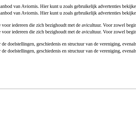
od van Aviornis. Hier kunt u zoals gebruikelijk advertenties bekijke
od van Aviornis. Hier kunt u zoals gebruikelijk advertenties bekijke
tie voor iedereen die zich bezighoudt met de avicultuur. Voor zowel be
tie voor iedereen die zich bezighoudt met de avicultuur. Voor zowel be
over de doelstellingen, geschiedenis en structuur van de vereniging, even
over de doelstellingen, geschiedenis en structuur van de vereniging, even