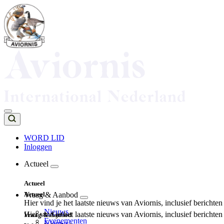
Overslaan
en
naar
de
inhoud
gaan
WORD LID
Inloggen
Top
navigation
Actueel
Main
Actueel
navigation
Actueel
Vraag & Aanbod
Hier vind je het laatste nieuws van Aviornis, inclusief berichte
Nieuws
Hier vind je het laatste nieuws van Aviornis, inclusief berichte
Vraag & Aanbod
Evenementen
Nieuws