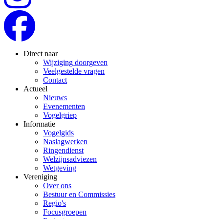
Direct naar
Wijziging doorgeven
Veelgestelde vragen
Contact
Actueel
Nieuws
Evenementen
Vogelgriep
Informatie
Vogelgids
Naslagwerken
Ringendienst
Welzijnsadviezen
Wetgeving
Vereniging
Over ons
Bestuur en Commissies
Regio's
Focusgroepen