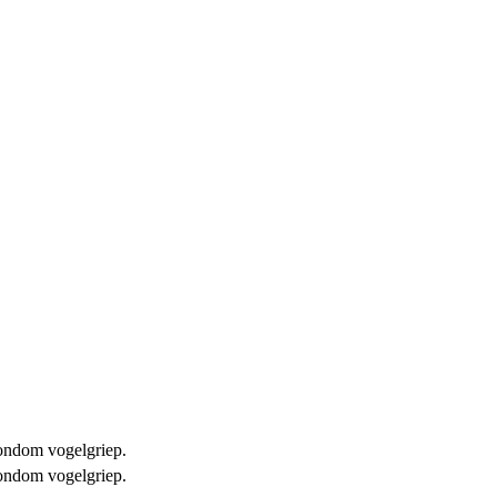
 rondom vogelgriep.
 rondom vogelgriep.