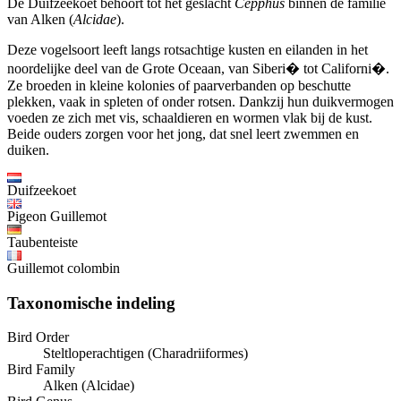
De Duifzeekoet behoort tot het geslacht
Cepphus
binnen de familie
van Alken (
Alcidae
).
Deze vogelsoort leeft langs rotsachtige kusten en eilanden in het
noordelijke deel van de Grote Oceaan, van Siberi� tot Californi�.
Ze broeden in kleine kolonies of paarverbanden op beschutte
plekken, vaak in spleten of onder rotsen. Dankzij hun duikvermogen
voeden ze zich met vis, schaaldieren en wormen vlak bij de kust.
Beide ouders zorgen voor het jong, dat snel leert zwemmen en
duiken.
Duifzeekoet
Pigeon Guillemot
Taubenteiste
Guillemot colombin
Taxonomische indeling
Bird Order
Steltloperachtigen (Charadriiformes)
Bird Family
Alken (Alcidae)