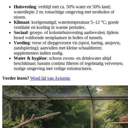
Huisvesting
: verblijf met ca. 50% water en 50% land;
waterdiepte 2 m; rotsachtige omgeving met nestholen of
nissen.
Klimaat
: koelgematigd; watertemperatuur 5–12 °C; goede
ventilatie en koeling in warme periodes.
Sociaal
: groeps- of koloniehuisvesting aanbevolen; tijdens
broed voldoende nestplaatsen in holtes of tunnels.
Voeding
: verse of diepgevroren vis (sprot, haring, ansjovis,
zandspiering); aanvullen met kleine schaaldieren;
supplementen indien nodig.
Water & hygiëne
: schoon zwem- en drinkwater altijd
beschikbaar; bassins continu filteren of regelmatig verversen;
rustige omgeving met veilige rotsstructuren.
Verder lezen?
Word lid van Aviornis