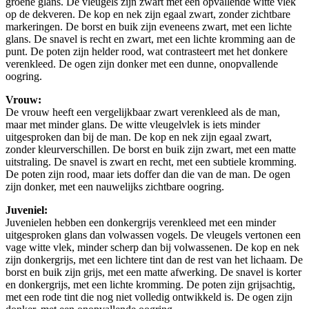
groene glans. De vleugels zijn zwart met een opvallende witte vlek
op de dekveren. De kop en nek zijn egaal zwart, zonder zichtbare
markeringen. De borst en buik zijn eveneens zwart, met een lichte
glans. De snavel is recht en zwart, met een lichte kromming aan de
punt. De poten zijn helder rood, wat contrasteert met het donkere
verenkleed. De ogen zijn donker met een dunne, onopvallende
oogring.
Vrouw:
De vrouw heeft een vergelijkbaar zwart verenkleed als de man,
maar met minder glans. De witte vleugelvlek is iets minder
uitgesproken dan bij de man. De kop en nek zijn egaal zwart,
zonder kleurverschillen. De borst en buik zijn zwart, met een matte
uitstraling. De snavel is zwart en recht, met een subtiele kromming.
De poten zijn rood, maar iets doffer dan die van de man. De ogen
zijn donker, met een nauwelijks zichtbare oogring.
Juveniel:
Juvenielen hebben een donkergrijs verenkleed met een minder
uitgesproken glans dan volwassen vogels. De vleugels vertonen een
vage witte vlek, minder scherp dan bij volwassenen. De kop en nek
zijn donkergrijs, met een lichtere tint dan de rest van het lichaam. De
borst en buik zijn grijs, met een matte afwerking. De snavel is korter
en donkergrijs, met een lichte kromming. De poten zijn grijsachtig,
met een rode tint die nog niet volledig ontwikkeld is. De ogen zijn