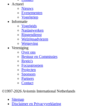
Actueel
Nieuws
Evenementen
Vogelgriep
Informatie
Vogelgids
Naslagwerken
Ringendienst
Welzijnsadviezen
Wetgeving
Vereniging
Over ons
Bestuur en Commissies
Regio's
Focusgroepen
Projecten
Sponsors
Partners
Contact
©1997-2026 Aviornis International Netherlands
Bottom
Sitemap
Disclaimer en Privacyverklaring