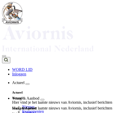
Overslaan
en
naar
de
inhoud
gaan
WORD LID
Inloggen
Top
navigation
Actueel
Main
Actueel
navigation
Actueel
Vraag & Aanbod
Hier vind je het laatste nieuws van Aviornis, inclusief berichte
Nieuws
Hier vind je het laatste nieuws van Aviornis, inclusief berichte
Vraag & Aanbod
Evenementen
Nieuws