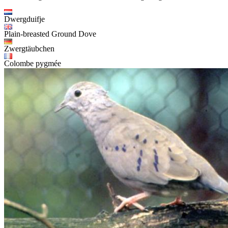
Dwergduifje
Plain-breasted Ground Dove
Zwergtäubchen
Colombe pygmée