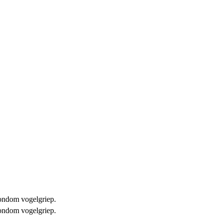
 rondom vogelgriep.
 rondom vogelgriep.