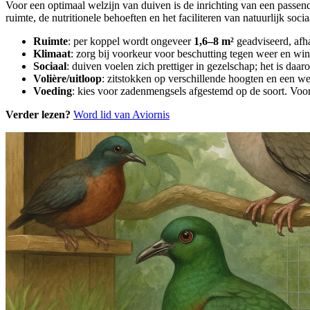
Voor een optimaal welzijn van duiven is de inrichting van een passe
ruimte, de nutritionele behoeften en het faciliteren van natuurlijk soci
Ruimte
: per koppel wordt ongeveer
1,6–8 m²
geadviseerd, afha
Klimaat
: zorg bij voorkeur voor beschutting tegen weer en win
Sociaal
: duiven voelen zich prettiger in gezelschap; het is daa
Volière/uitloop
: zitstokken op verschillende hoogten en een we
Voeding
: kies voor zadenmengsels afgestemd op de soort. Voor 
Verder lezen?
Word lid van Aviornis