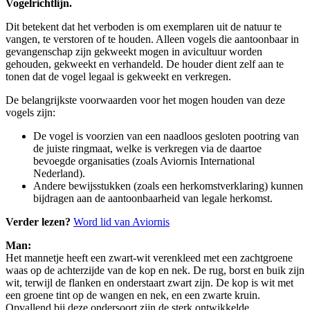
Vogelrichtlijn.
Dit betekent dat het verboden is om exemplaren uit de natuur te
vangen, te verstoren of te houden. Alleen vogels die aantoonbaar in
gevangenschap zijn gekweekt mogen in avicultuur worden
gehouden, gekweekt en verhandeld. De houder dient zelf aan te
tonen dat de vogel legaal is gekweekt en verkregen.
De belangrijkste voorwaarden voor het mogen houden van deze
vogels zijn:
De vogel is voorzien van een naadloos gesloten pootring van
de juiste ringmaat, welke is verkregen via de daartoe
bevoegde organisaties (zoals Aviornis International
Nederland).
Andere bewijsstukken (zoals een herkomstverklaring) kunnen
bijdragen aan de aantoonbaarheid van legale herkomst.
Verder lezen?
Word lid van Aviornis
Man:
Het mannetje heeft een zwart-wit verenkleed met een zachtgroene
waas op de achterzijde van de kop en nek. De rug, borst en buik zijn
wit, terwijl de flanken en onderstaart zwart zijn. De kop is wit met
een groene tint op de wangen en nek, en een zwarte kruin.
Opvallend bij deze ondersoort zijn de sterk ontwikkelde,