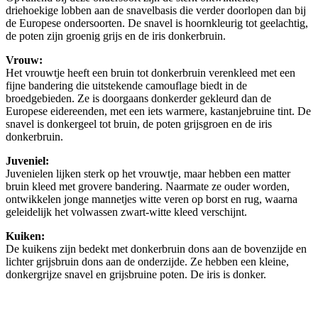
driehoekige lobben aan de snavelbasis die verder doorlopen dan bij
de Europese ondersoorten. De snavel is hoornkleurig tot geelachtig,
de poten zijn groenig grijs en de iris donkerbruin.
Vrouw:
Het vrouwtje heeft een bruin tot donkerbruin verenkleed met een
fijne bandering die uitstekende camouflage biedt in de
broedgebieden. Ze is doorgaans donkerder gekleurd dan de
Europese eidereenden, met een iets warmere, kastanjebruine tint. De
snavel is donkergeel tot bruin, de poten grijsgroen en de iris
donkerbruin.
Juveniel:
Juvenielen lijken sterk op het vrouwtje, maar hebben een matter
bruin kleed met grovere bandering. Naarmate ze ouder worden,
ontwikkelen jonge mannetjes witte veren op borst en rug, waarna
geleidelijk het volwassen zwart-witte kleed verschijnt.
Kuiken:
De kuikens zijn bedekt met donkerbruin dons aan de bovenzijde en
lichter grijsbruin dons aan de onderzijde. Ze hebben een kleine,
donkergrijze snavel en grijsbruine poten. De iris is donker.