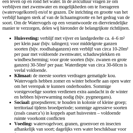
een leven op en rond het water. In de avicultuur vragen ze om
verblijven met zwemwater en mogelijkheden om te foerageren
(watervogelkorrel) en/of te grazen. De inrichting en grootte van het
verblijf hangen sterk af van de lichaamsgrootte en het gedrag van de
soort. Om de Watervogels op een verantwoorde en diervriendelijke
manier te verzorgen, delen wij hieronder de belangrijkste richtlijnen.
Huisvesting:
verblijf met vijver en landgedeelte ca. 4–6 m²
per klein paar (bijv. talingen); voor middelgrote ganzen
soorten (bijv. roodhalsganzen) een verblijf van circa 10-20m²
per paar met voldoende zwemwater, schaduwplekken en
windbescherming; voor grote soorten (bijv. zwanen en grote
ganzen) 30-50m² per paar. Waterdiepte van circa 30-60cm is
veelal voldoende.
Klimaat:
de meeste soorten verdragen gematigde kou.
Watervogels hebben zomer en winter behoefte aan open water
om het verenpak te kunnen onderhouden. Sommige
vorstgevoelige soorten verdienen extra aandacht in de winter
en hebben bijverwarming nodig (bijv. pygmeegans).
Sociaal:
groepsdieren; te houden in kolonie of kleine groep;
territoriaal tijdens broedperiode; sommige agressieve soorten
(zoals casarca’s) in koppels apart huisvesten – voldoende
ruimte voorkomt conflicten
Voeding:
watervogelvoer, granen, groenvoer en insecten
afhankelijk van soort; dagelijks vers water beschikbaar voor