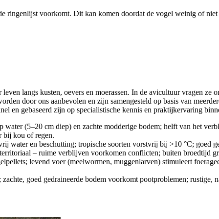
de ringenlijst voorkomt. Dit kan komen doordat de vogel weinig of niet 
r leven langs kusten, oevers en moerassen. In de avicultuur vragen ze 
worden door ons aanbevolen en zijn samengesteld op basis van meerder
el en gebaseerd zijn op specialistische kennis en praktijkervaring binn
ep water (5–20 cm diep) en zachte modderige bodem; helft van het verbli
r bij kou of regen.
vrij water en beschutting; tropische soorten vorstvrij bij >10 °C; goed 
 territoriaal – ruime verblijven voorkomen conflicten; buiten broedtijd 
elpellets; levend voer (meelwormen, muggenlarven) stimuleert foerageerg
; zachte, goed gedraineerde bodem voorkomt pootproblemen; rustige, na