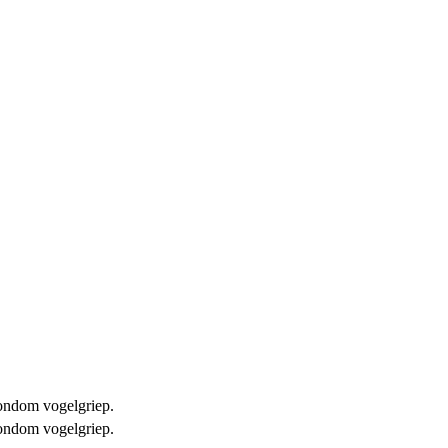
 rondom vogelgriep.
 rondom vogelgriep.