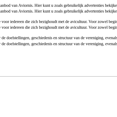
od van Aviornis. Hier kunt u zoals gebruikelijk advertenties bekijke
od van Aviornis. Hier kunt u zoals gebruikelijk advertenties bekijke
tie voor iedereen die zich bezighoudt met de avicultuur. Voor zowel be
tie voor iedereen die zich bezighoudt met de avicultuur. Voor zowel be
over de doelstellingen, geschiedenis en structuur van de vereniging, even
over de doelstellingen, geschiedenis en structuur van de vereniging, even