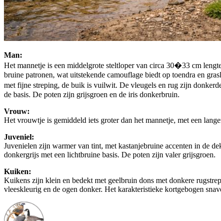
Man:
Het mannetje is een middelgrote steltloper van circa 30�33 cm lengte
bruine patronen, wat uitstekende camouflage biedt op toendra en grasl
met fijne streping, de buik is vuilwit. De vleugels en rug zijn donker
de basis. De poten zijn grijsgroen en de iris donkerbruin.
Vrouw:
Het vrouwtje is gemiddeld iets groter dan het mannetje, met een langer
Juveniel:
Juvenielen zijn warmer van tint, met kastanjebruine accenten in de dekv
donkergrijs met een lichtbruine basis. De poten zijn valer grijsgroen.
Kuiken:
Kuikens zijn klein en bedekt met geelbruin dons met donkere rugstrepe
vleeskleurig en de ogen donker. Het karakteristieke kortgebogen snave