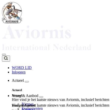
Overslaan
en
naar
de
inhoud
gaan
WORD LID
Inloggen
Top
navigation
Actueel
Main
Actueel
navigation
Actueel
Vraag & Aanbod
Hier vind je het laatste nieuws van Aviornis, inclusief berichte
Nieuws
Hier vind je het laatste nieuws van Aviornis, inclusief berichte
Vraag & Aanbod
Evenementen
Nieuws