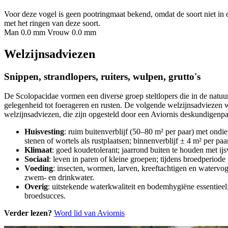
Voor deze vogel is geen pootringmaat bekend, omdat de soort niet in 
met het ringen van deze soort.
Man 0.0 mm
Vrouw 0.0 mm
Welzijnsadviezen
Snippen, strandlopers, ruiters, wulpen, grutto's
De Scolopacidae vormen een diverse groep steltlopers die in de natuu
gelegenheid tot foerageren en rusten. De volgende welzijnsadviezen 
welzijnsadviezen, die zijn opgesteld door een Aviornis deskundigenpan
Huisvesting
: ruim buitenverblijf (50–80 m² per paar) met ondi
stenen of wortels als rustplaatsen; binnenverblijf ± 4 m² per paa
Klimaat
: goed koudetolerant; jaarrond buiten te houden met ijs
Sociaal
: leven in paren of kleine groepen; tijdens broedperiode
Voeding
: insecten, wormen, larven, kreeftachtigen en watervog
zwem- en drinkwater.
Overig
: uitstekende waterkwaliteit en bodemhygiëne essentieel
broedsucces.
Verder lezen?
Word lid van Aviornis