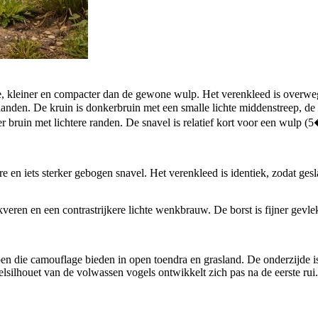
, kleiner en compacter dan de gewone wulp. Het verenkleed is overwege
anden. De kruin is donkerbruin met een smalle lichte middenstreep, de 
der bruin met lichtere randen. De snavel is relatief kort voor een wulp 
e en iets sterker gebogen snavel. Het verenkleed is identiek, zodat gesl
eren en een contrastrijkere lichte wenkbrauw. De borst is fijner gevlekt
n die camouflage bieden in open toendra en grasland. De onderzijde is v
lsilhouet van de volwassen vogels ontwikkelt zich pas na de eerste rui.