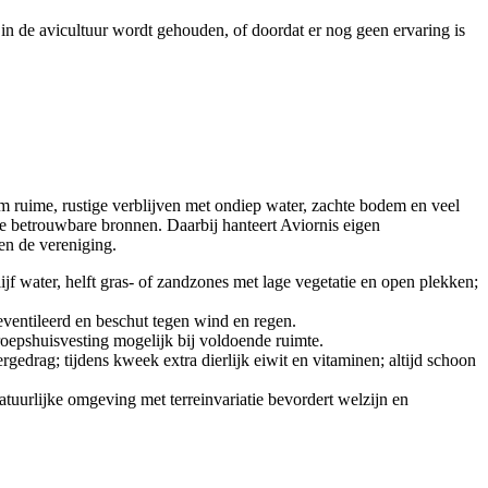
in de avicultuur wordt gehouden, of doordat er nog geen ervaring is
om ruime, rustige verblijven met ondiep water, zachte bodem en veel
e betrouwbare bronnen. Daarbij hanteert Aviornis eigen
en de vereniging.
jf water, helft gras- of zandzones met lage vegetatie en open plekken;
geventileerd en beschut tegen wind en regen.
groepshuisvesting mogelijk bij voldoende ruimte.
edrag; tijdens kweek extra dierlijk eiwit en vitaminen; altijd schoon
tuurlijke omgeving met terreinvariatie bevordert welzijn en