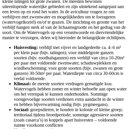
kleine talingen tot grote zwanen. De meesten bewonen
uiteenlopende waterrijke gebieden en zijn uitstekend aangepast aan
een leven op en rond het water. In de avicultuur vragen ze om
verblijven met zwemwater en mogelijkheden om te foerageren
(watervogelkorrel) en/of te grazen. De inrichting en grootte van het
verblijf hangen sterk af van de lichaamsgrootte en het gedrag van de
soort. Om de Watervogels op een verantwoorde en diervriendelijke
manier te verzorgen, delen wij hieronder de belangrijkste richtlijnen.
Huisvesting:
verblijf met vijver en landgedeelte ca. 4–6 m²
per klein paar (bijv. talingen); voor middelgrote ganzen
soorten (bijv. roodhalsganzen) een verblijf van circa 10-20m²
per paar met voldoende zwemwater, schaduwplekken en
windbescherming; voor grote soorten (bijv. zwanen en grote
ganzen) 30-50m² per paar. Waterdiepte van circa 30-60cm is
veelal voldoende.
Klimaat:
de meeste soorten verdragen gematigde kou.
Watervogels hebben zomer en winter behoefte aan open water
om het verenpak te kunnen onderhouden. Sommige
vorstgevoelige soorten verdienen extra aandacht in de winter
en hebben bijverwarming nodig (bijv. pygmeegans).
Sociaal:
groepsdieren; te houden in kolonie of kleine groep;
territoriaal tijdens broedperiode; sommige agressieve soorten
(zoals casarca’s) in koppels apart huisvesten – voldoende
ruimte voorkomt conflicten