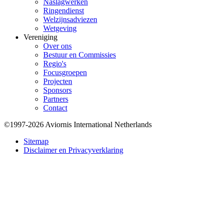
Naslagwerken
Ringendienst
Welzijnsadviezen
Wetgeving
Vereniging
Over ons
Bestuur en Commissies
Regio's
Focusgroepen
Projecten
Sponsors
Partners
Contact
©1997-2026 Aviornis International Netherlands
Bottom
Sitemap
Disclaimer en Privacyverklaring