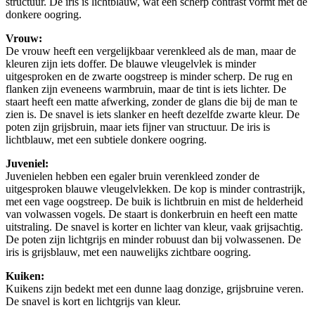
structuur. De iris is lichtblauw, wat een scherp contrast vormt met de
donkere oogring.
Vrouw:
De vrouw heeft een vergelijkbaar verenkleed als de man, maar de
kleuren zijn iets doffer. De blauwe vleugelvlek is minder
uitgesproken en de zwarte oogstreep is minder scherp. De rug en
flanken zijn eveneens warmbruin, maar de tint is iets lichter. De
staart heeft een matte afwerking, zonder de glans die bij de man te
zien is. De snavel is iets slanker en heeft dezelfde zwarte kleur. De
poten zijn grijsbruin, maar iets fijner van structuur. De iris is
lichtblauw, met een subtiele donkere oogring.
Juveniel:
Juvenielen hebben een egaler bruin verenkleed zonder de
uitgesproken blauwe vleugelvlekken. De kop is minder contrastrijk,
met een vage oogstreep. De buik is lichtbruin en mist de helderheid
van volwassen vogels. De staart is donkerbruin en heeft een matte
uitstraling. De snavel is korter en lichter van kleur, vaak grijsachtig.
De poten zijn lichtgrijs en minder robuust dan bij volwassenen. De
iris is grijsblauw, met een nauwelijks zichtbare oogring.
Kuiken:
Kuikens zijn bedekt met een dunne laag donzige, grijsbruine veren.
De snavel is kort en lichtgrijs van kleur.