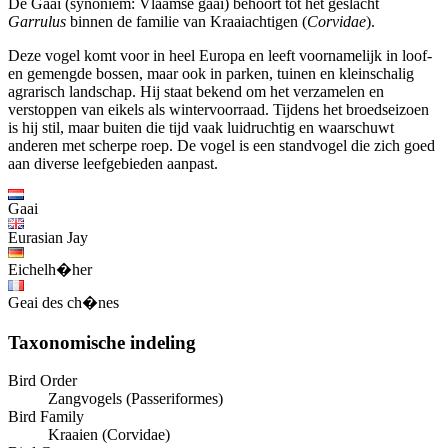
De Gaai (synoniem: Vlaamse gaai) behoort tot het geslacht
Garrulus
binnen de familie van Kraaiachtigen (
Corvidae
).
Deze vogel komt voor in heel Europa en leeft voornamelijk in loof-
en gemengde bossen, maar ook in parken, tuinen en kleinschalig
agrarisch landschap. Hij staat bekend om het verzamelen en
verstoppen van eikels als wintervoorraad. Tijdens het broedseizoen
is hij stil, maar buiten die tijd vaak luidruchtig en waarschuwt
anderen met scherpe roep. De vogel is een standvogel die zich goed
aan diverse leefgebieden aanpast.
Gaai
Eurasian Jay
Eichelh�her
Geai des ch�nes
Taxonomische indeling
Bird Order
Zangvogels (Passeriformes)
Bird Family
Kraaien (Corvidae)