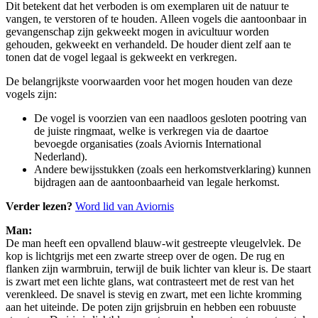
Dit betekent dat het verboden is om exemplaren uit de natuur te
vangen, te verstoren of te houden. Alleen vogels die aantoonbaar in
gevangenschap zijn gekweekt mogen in avicultuur worden
gehouden, gekweekt en verhandeld. De houder dient zelf aan te
tonen dat de vogel legaal is gekweekt en verkregen.
De belangrijkste voorwaarden voor het mogen houden van deze
vogels zijn:
De vogel is voorzien van een naadloos gesloten pootring van
de juiste ringmaat, welke is verkregen via de daartoe
bevoegde organisaties (zoals Aviornis International
Nederland).
Andere bewijsstukken (zoals een herkomstverklaring) kunnen
bijdragen aan de aantoonbaarheid van legale herkomst.
Verder lezen?
Word lid van Aviornis
Man:
De man heeft een opvallend blauw-wit gestreepte vleugelvlek. De
kop is lichtgrijs met een zwarte streep over de ogen. De rug en
flanken zijn warmbruin, terwijl de buik lichter van kleur is. De staart
is zwart met een lichte glans, wat contrasteert met de rest van het
verenkleed. De snavel is stevig en zwart, met een lichte kromming
aan het uiteinde. De poten zijn grijsbruin en hebben een robuuste