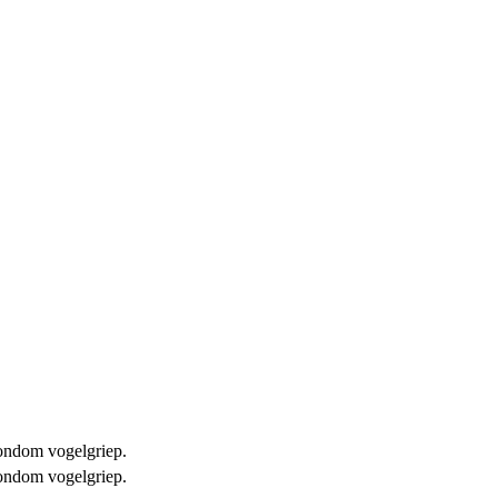
 rondom vogelgriep.
 rondom vogelgriep.