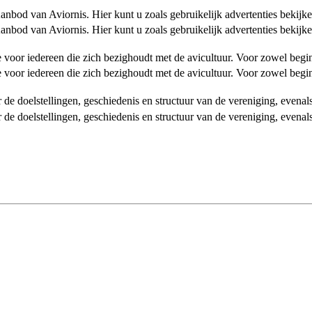
od van Aviornis. Hier kunt u zoals gebruikelijk advertenties bekijke
od van Aviornis. Hier kunt u zoals gebruikelijk advertenties bekijke
tie voor iedereen die zich bezighoudt met de avicultuur. Voor zowel be
tie voor iedereen die zich bezighoudt met de avicultuur. Voor zowel be
over de doelstellingen, geschiedenis en structuur van de vereniging, even
over de doelstellingen, geschiedenis en structuur van de vereniging, even