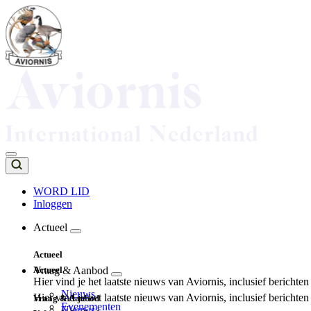
Overslaan
en
naar
de
inhoud
gaan
WORD LID
Inloggen
Top
navigation
Actueel
Main
Actueel
navigation
Actueel
Vraag & Aanbod
Hier vind je het laatste nieuws van Aviornis, inclusief berichte
Nieuws
Hier vind je het laatste nieuws van Aviornis, inclusief berichte
Vraag & Aanbod
Evenementen
Nieuws