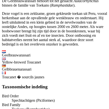
De Geelbrauwarassari behoort tot het geslacht
Aulacorhynchus
binnen de familie van Toekans (
Ramphastidae
).
Deze vogel is een zeldzame, groen gekleurde toekan uit Peru, vooral
herkenbaar aan de opvallende gele wenkbrauw en onderstaart. Hij
leeft uitsluitend in een klein gebied in de nevelwouden van de
oostelijke Andes, op hoogtes tussen 2000 en 2600 meter. Als ware
bosbewoner brengt hij zijn tijd door in de boomkronen, waar hij
zich voedt met fruit en af en toe insecten. Door ontbossing en
habitatverlies neemt het aantal sterk af, waardoor deze soort
bedreigd is en het overleven onzeker is geworden.
Geelbrauwarassari
Yellow-browed Toucanet
Gelbbrauenarassari
Toucanet � sourcils jaunes
Taxonomische indeling
Bird Order
Spechtachtigen (Piciformes)
Bird Family