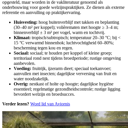
opgesteld, maar worden in de vakliteratuur genoemd als
onderbouwing voor goede welzijnspraktijken. Ze dienen als externe
referentie en aanvulling op praktijkervaring.
Huisvesting:
hoog buitenverblijf met takken en beplanting
(30–40 m² per koppel); volièrematen met hoogte ≥ 3–4 m;
binnenverblijf ± 3 m² per vogel, warm en tochtvrij.
Klimaat:
tropisch/subtropisch; temperatuur 20–30 °C; bij <
15 °C verwarmd binnenhok; luchtvochtigheid 60–80%;
bescherming tegen kou en regen.
Sociaal:
sociaal; te houden per koppel of kleine groep;
territoriaal rond nest tijdens broedperiode; rustige omgeving
aanbevolen.
Voeding:
fruitrijk, ijzerarm dieet; speciaal toekanvoer;
aanvullen met insecten; dagelijkse verversing van fruit en
water noodzakelijk.
Overig:
nestkast of holte op hoogte; dagelijkse hygiëne
essentieel; regelmatige gezondheidscontrole; rustige ligging
bevordert welzijn en broedsucces.
Verder lezen?
Word lid van Aviornis