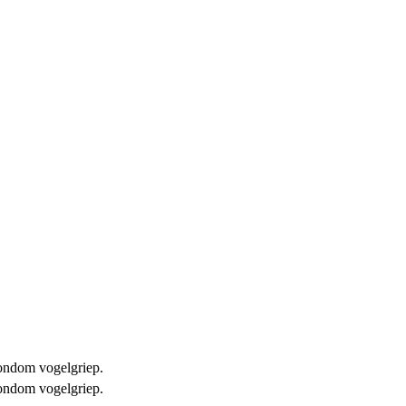
 rondom vogelgriep.
 rondom vogelgriep.