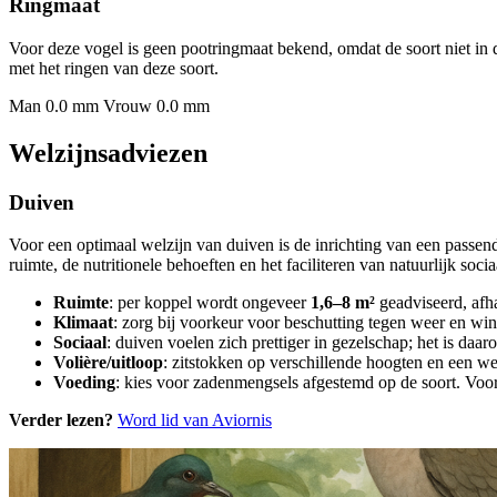
Ringmaat
Voor deze vogel is geen pootringmaat bekend, omdat de soort niet in 
met het ringen van deze soort.
Man 0.0 mm
Vrouw 0.0 mm
Welzijnsadviezen
Duiven
Voor een optimaal welzijn van duiven is de inrichting van een passe
ruimte, de nutritionele behoeften en het faciliteren van natuurlijk soci
Ruimte
: per koppel wordt ongeveer
1,6–8 m²
geadviseerd, afha
Klimaat
: zorg bij voorkeur voor beschutting tegen weer en win
Sociaal
: duiven voelen zich prettiger in gezelschap; het is daa
Volière/uitloop
: zitstokken op verschillende hoogten en een we
Voeding
: kies voor zadenmengsels afgestemd op de soort. Voor 
Verder lezen?
Word lid van Aviornis