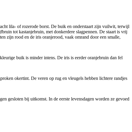
ht lila- of rozerode borst. De buik en onderstaart zijn vuilwit, terwijl
bruin tot kastanjebruin, met donkerdere slagpennen. De staart is vrij
oten zijn rood en de iris oranjerood, vaak omrand door een smalle,
eurige buik is minder intens. De iris is eerder oranjebruin dan fel
esproken okertint. De veren op rug en vleugels hebben lichtere randjes
e ogen gesloten bij uitkomst. In de eerste levensdagen worden ze gevoed