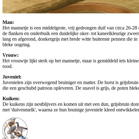
Man:
Het mannetje is een middelgrote, vrij gedrongen duif van circa 26-28 cm
de flanken en onderbuik een duidelijke oker- tot kaneelkleurige zweem 
lang en afgerond, donkergrijs met brede witte buitenste pennen die in 
bleke oogring.
Vrouw:
Het vrouwtje lijkt sterk op het mannetje, maar is gemiddeld iets klein
rood.
Juveniel:
Juvenielen zijn overwegend bruiniger en matter. De borst is grijsbruin
die een geschubd patroon opleveren. De snavel is grijs, de poten bleke
Kuiken:
De kuikens zijn nestblijvers en komen uit met een dun, grijsbruin dons
met 'duivenmelk', waarna ze hun bruinige juveniele kleed ontwikkele