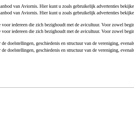
od van Aviornis. Hier kunt u zoals gebruikelijk advertenties bekijke
od van Aviornis. Hier kunt u zoals gebruikelijk advertenties bekijke
tie voor iedereen die zich bezighoudt met de avicultuur. Voor zowel be
tie voor iedereen die zich bezighoudt met de avicultuur. Voor zowel be
over de doelstellingen, geschiedenis en structuur van de vereniging, even
over de doelstellingen, geschiedenis en structuur van de vereniging, even