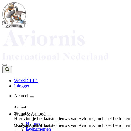
Overslaan
en
naar
de
inhoud
gaan
WORD LID
Inloggen
Top
navigation
Actueel
Main
Actueel
navigation
Actueel
Vraag & Aanbod
Hier vind je het laatste nieuws van Aviornis, inclusief berichte
Nieuws
Hier vind je het laatste nieuws van Aviornis, inclusief berichte
Vraag & Aanbod
Evenementen
Nieuws