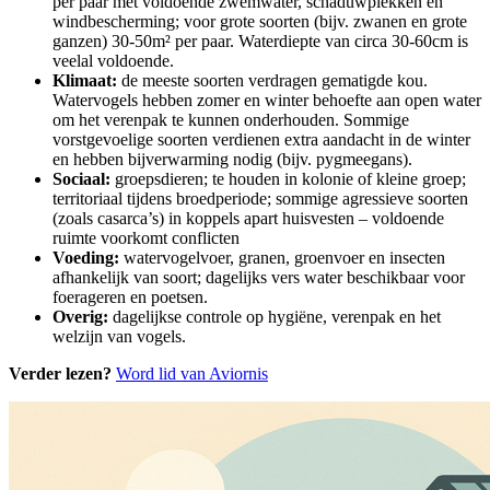
per paar met voldoende zwemwater, schaduwplekken en
windbescherming; voor grote soorten (bijv. zwanen en grote
ganzen) 30-50m² per paar. Waterdiepte van circa 30-60cm is
veelal voldoende.
Klimaat:
de meeste soorten verdragen gematigde kou.
Watervogels hebben zomer en winter behoefte aan open water
om het verenpak te kunnen onderhouden. Sommige
vorstgevoelige soorten verdienen extra aandacht in de winter
en hebben bijverwarming nodig (bijv. pygmeegans).
Sociaal:
groepsdieren; te houden in kolonie of kleine groep;
territoriaal tijdens broedperiode; sommige agressieve soorten
(zoals casarca’s) in koppels apart huisvesten – voldoende
ruimte voorkomt conflicten
Voeding:
watervogelvoer, granen, groenvoer en insecten
afhankelijk van soort; dagelijks vers water beschikbaar voor
foerageren en poetsen.
Overig:
dagelijkse controle op hygiëne, verenpak en het
welzijn van vogels.
Verder lezen?
Word lid van Aviornis