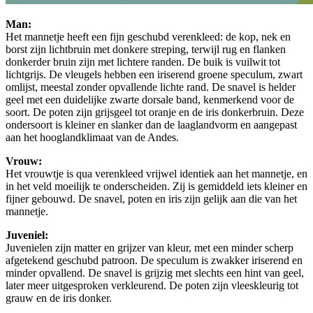
Man:
Het mannetje heeft een fijn geschubd verenkleed: de kop, nek en
borst zijn lichtbruin met donkere streping, terwijl rug en flanken
donkerder bruin zijn met lichtere randen. De buik is vuilwit tot
lichtgrijs. De vleugels hebben een iriserend groene speculum, zwart
omlijst, meestal zonder opvallende lichte rand. De snavel is helder
geel met een duidelijke zwarte dorsale band, kenmerkend voor de
soort. De poten zijn grijsgeel tot oranje en de iris donkerbruin. Deze
ondersoort is kleiner en slanker dan de laaglandvorm en aangepast
aan het hooglandklimaat van de Andes.
Vrouw:
Het vrouwtje is qua verenkleed vrijwel identiek aan het mannetje, en
in het veld moeilijk te onderscheiden. Zij is gemiddeld iets kleiner en
fijner gebouwd. De snavel, poten en iris zijn gelijk aan die van het
mannetje.
Juveniel:
Juvenielen zijn matter en grijzer van kleur, met een minder scherp
afgetekend geschubd patroon. De speculum is zwakker iriserend en
minder opvallend. De snavel is grijzig met slechts een hint van geel,
later meer uitgesproken verkleurend. De poten zijn vleeskleurig tot
grauw en de iris donker.