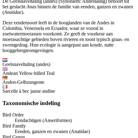
De Geelsnaveltaling (andes) (Synoniem: Andestaling) behoort tot
het geslacht
Anas
binnen de familie van eenden, ganzen en zwanen
(
Anatidae
).
Deze eendensoort leeft in de hooglanden van de Andes in
Colombia, Venezuela en Ecuador, waar ze vooral in
zoetwatermoerassen voorkomt. Ze geeft de voorkeur aan
moerasachtige gebieden boven rivieren en toont typisch graas- en
zwemgedrag. Hun ecologie is aangepast aan koude, natte
hooggebergteomgevingen.
Geelsnaveltaling (andes)
Andean Yellow-billed Teal
Anden-Gelbzungente
Sarcelle à bec jaune andine
Taxonomische indeling
Bird Order
Eendachtigen (Anseriformes)
Bird Family
Eenden, ganzen en zwanen (Anatidae)
Bird Genus