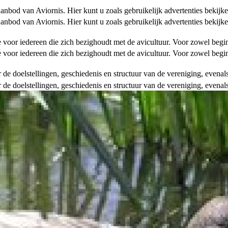
od van Aviornis. Hier kunt u zoals gebruikelijk advertenties bekijke
od van Aviornis. Hier kunt u zoals gebruikelijk advertenties bekijke
tie voor iedereen die zich bezighoudt met de avicultuur. Voor zowel be
tie voor iedereen die zich bezighoudt met de avicultuur. Voor zowel be
over de doelstellingen, geschiedenis en structuur van de vereniging, even
over de doelstellingen, geschiedenis en structuur van de vereniging, even