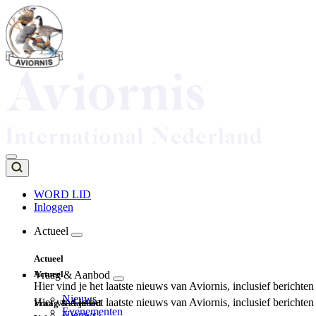
Overslaan
en
naar
de
inhoud
gaan
WORD LID
Inloggen
Top
navigation
Actueel
Main
Actueel
navigation
Actueel
Vraag & Aanbod
Hier vind je het laatste nieuws van Aviornis, inclusief berichte
Nieuws
Hier vind je het laatste nieuws van Aviornis, inclusief berichte
Vraag & Aanbod
Evenementen
Nieuws