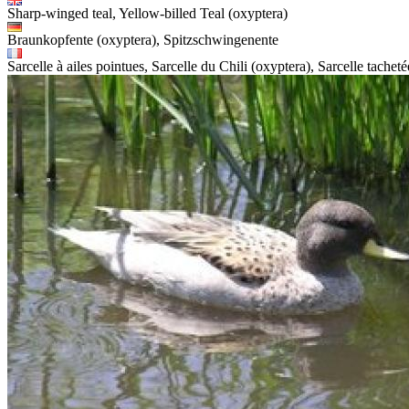
Sharp-winged teal, Yellow-billed Teal (oxyptera)
Braunkopfente (oxyptera), Spitzschwingenente
Sarcelle à ailes pointues, Sarcelle du Chili (oxyptera), Sarcelle tacheté