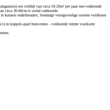
odhalsganzen) een verblijf van circa 10-20m² per paar met voldoende
an circa 30-60cm is veelal voldoende.
k te kunnen onderhouden. Sommige vorstgevoelige soorten verdienen
rca’s) in koppels apart huisvesten – voldoende ruimte voorkomt
etsen.