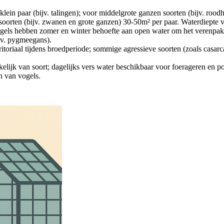
 klein paar (bijv. talingen); voor middelgrote ganzen soorten (bijv. ro
rten (bijv. zwanen en grote ganzen) 30-50m² per paar. Waterdiepte v
gels hebben zomer en winter behoefte aan open water om het verenpa
jv. pygmeegans).
rritoriaal tijdens broedperiode; sommige agressieve soorten (zoals casa
lijk van soort; dagelijks vers water beschikbaar voor foerageren en po
jn van vogels.