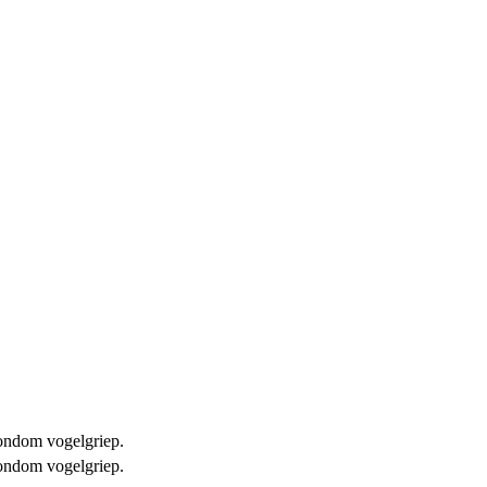
 rondom vogelgriep.
 rondom vogelgriep.