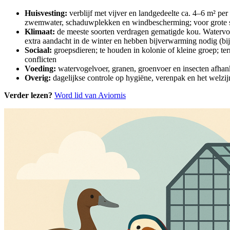
Huisvesting:
verblijf met vijver en landgedeelte ca. 4–6 m² per
zwemwater, schaduwplekken en windbescherming; voor grote soo
Klimaat:
de meeste soorten verdragen gematigde kou. Watervo
extra aandacht in de winter en hebben bijverwarming nodig (bi
Sociaal:
groepsdieren; te houden in kolonie of kleine groep; te
conflicten
Voeding:
watervogelvoer, granen, groenvoer en insecten afhanke
Overig:
dagelijkse controle op hygiëne, verenpak en het welzi
Verder lezen?
Word lid van Aviornis