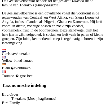
De Geelsnaveltoerako behoort tot het geslacht
Tauraco
uit de
familie van Toerako's (
Musophagidae
).
De geelsnaveltoerako is een opvallende vogel die voorkomt in de
regenwouden van Centraal- en West-Afrika, van Sierra Leone tot
Angola, inclusief landen als Nigeria, Ghana en Kameroen. Hij leeft
vooral in dichte, vochtige bossen en zoekt zijn voedsel,
voornamelijk fruit, in de boomkronen. Deze standvogel blijft het
hele jaar in zijn leefgebied, is sociaal en leeft vaak in paren of kleine
groepen. Zijn luide, kenmerkende roep is regelmatig te horen in zijn
leefomgeving.
Geelsnaveltoerako
Yellow-billed Turaco
Blaur�ckenturako
Touraco � gros bec
Taxonomische indeling
Bird Order
Toerako's (Musophagiformes)
Bird Family