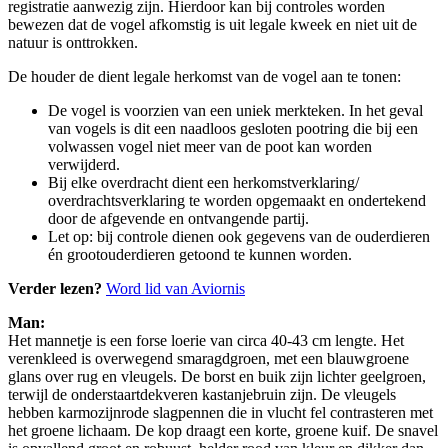
registratie aanwezig zijn. Hierdoor kan bij controles worden
bewezen dat de vogel afkomstig is uit legale kweek en niet uit de
natuur is onttrokken.
De houder de dient legale herkomst van de vogel aan te tonen:
De vogel is voorzien van een uniek merkteken. In het geval
van vogels is dit een naadloos gesloten pootring die bij een
volwassen vogel niet meer van de poot kan worden
verwijderd.
Bij elke overdracht dient een herkomstverklaring/
overdrachtsverklaring te worden opgemaakt en ondertekend
door de afgevende en ontvangende partij.
Let op: bij controle dienen ook gegevens van de ouderdieren
én grootouderdieren getoond te kunnen worden.
Verder lezen?
Word lid van Aviornis
Man:
Het mannetje is een forse loerie van circa 40-43 cm lengte. Het
verenkleed is overwegend smaragdgroen, met een blauwgroene
glans over rug en vleugels. De borst en buik zijn lichter geelgroen,
terwijl de onderstaartdekveren kastanjebruin zijn. De vleugels
hebben karmozijnrode slagpennen die in vlucht fel contrasteren met
het groene lichaam. De kop draagt een korte, groene kuif. De snavel