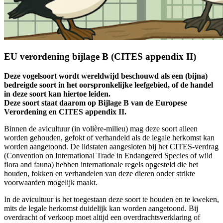
EU verordening bijlage B (CITES appendix II)
Deze vogelsoort wordt wereldwijd beschouwd als een (bijna)
bedreigde soort in het oorspronkelijke leefgebied, of de handel
in deze soort kan hiertoe leiden.
Deze soort staat daarom op Bijlage B van de Europese
Verordening en CITES appendix II.
Binnen de avicultuur (in volière-milieu) mag deze soort alleen
worden gehouden, gefokt of verhandeld als de legale herkomst kan
worden aangetoond. De lidstaten aangesloten bij het CITES-verdrag
(Convention on International Trade in Endangered Species of wild
flora and fauna) hebben internationale regels opgesteld die het
houden, fokken en verhandelen van deze dieren onder strikte
voorwaarden mogelijk maakt.
In de avicultuur is het toegestaan deze soort te houden en te kweken,
mits de legale herkomst duidelijk kan worden aangetoond. Bij
overdracht of verkoop moet altijd een overdrachtsverklaring of