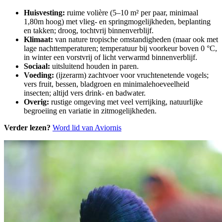
Huisvesting:
ruime volière (5–10 m² per paar, minimaal
1,80m hoog) met vlieg- en springmogelijkheden, beplanting
en takken; droog, tochtvrij binnenverblijf.
Klimaat:
van nature tropische omstandigheden (maar ook met
lage nachttemperaturen; temperatuur bij voorkeur boven 0 °C,
in winter een vorstvrij of licht verwarmd binnenverblijf.
Sociaal:
uitsluitend houden in paren.
Voeding:
(ijzerarm) zachtvoer voor vruchtenetende vogels;
vers fruit, bessen, bladgroen en minimalehoeveelheid
insecten; altijd vers drink- en badwater.
Overig:
rustige omgeving met veel verrijking, natuurlijke
begroeiing en variatie in zitmogelijkheden.
Verder lezen?
Word lid van Aviornis