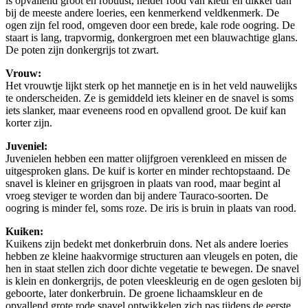
is opvallend groot en robuust, helder rood van kleur en dikker dan
bij de meeste andere loeries, een kenmerkend veldkenmerk. De
ogen zijn fel rood, omgeven door een brede, kale rode oogring. De
staart is lang, trapvormig, donkergroen met een blauwachtige glans.
De poten zijn donkergrijs tot zwart.
Vrouw:
Het vrouwtje lijkt sterk op het mannetje en is in het veld nauwelijks
te onderscheiden. Ze is gemiddeld iets kleiner en de snavel is soms
iets slanker, maar eveneens rood en opvallend groot. De kuif kan
korter zijn.
Juveniel:
Juvenielen hebben een matter olijfgroen verenkleed en missen de
uitgesproken glans. De kuif is korter en minder rechtopstaand. De
snavel is kleiner en grijsgroen in plaats van rood, maar begint al
vroeg steviger te worden dan bij andere Tauraco-soorten. De
oogring is minder fel, soms roze. De iris is bruin in plaats van rood.
Kuiken:
Kuikens zijn bedekt met donkerbruin dons. Net als andere loeries
hebben ze kleine haakvormige structuren aan vleugels en poten, die
hen in staat stellen zich door dichte vegetatie te bewegen. De snavel
is klein en donkergrijs, de poten vleeskleurig en de ogen gesloten bij
geboorte, later donkerbruin. De groene lichaamskleur en de
opvallend grote rode snavel ontwikkelen zich pas tijdens de eerste