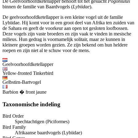
De Geelvoorhoofdketellapper behoort tot het geslacht
Pogoniulus
binnen de familie van Baardvogels (
Lybiidae
).
De geelvoorhoofdketellapper is een kleine vogel uit de familie
Lybiidae. Hij komt voor in een groot deel van Afrika ten zuiden van
de Sahara en geeft de voorkeur aan open tot gesloten loofbossen.
Deze vogels zijn vaste broeders en zijn vaak te vinden in mesische
milieus. Hun gedrag is voornamelijk solitair, maar ze kunnen in
kleinere groepen worden gezien. Ze zijn bekend om hun heldere
roepen en zijn niet al te schuw voor de mens.
Geelvoorhoofdketellapper
Yellow-fronted Tinkerbird
Gelbstirn-Bartvogel
Barbion � front jaune
Taxonomische indeling
Bird Order
Spechtachtigen (Piciformes)
Bird Family
Afrikaanse baardvogels (Lybiidae)