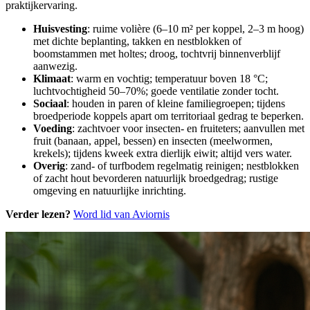
praktijkervaring.
Huisvesting
: ruime volière (6–10 m² per koppel, 2–3 m hoog)
met dichte beplanting, takken en nestblokken of
boomstammen met holtes; droog, tochtvrij binnenverblijf
aanwezig.
Klimaat
: warm en vochtig; temperatuur boven 18 °C;
luchtvochtigheid 50–70%; goede ventilatie zonder tocht.
Sociaal
: houden in paren of kleine familiegroepen; tijdens
broedperiode koppels apart om territoriaal gedrag te beperken.
Voeding
: zachtvoer voor insecten- en fruiteters; aanvullen met
fruit (banaan, appel, bessen) en insecten (meelwormen,
krekels); tijdens kweek extra dierlijk eiwit; altijd vers water.
Overig
: zand- of turfbodem regelmatig reinigen; nestblokken
of zacht hout bevorderen natuurlijk broedgedrag; rustige
omgeving en natuurlijke inrichting.
Verder lezen?
Word lid van Aviornis