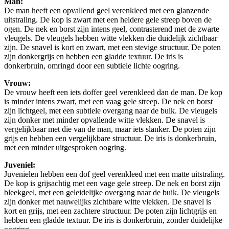
Man:
De man heeft een opvallend geel verenkleed met een glanzende
uitstraling. De kop is zwart met een heldere gele streep boven de
ogen. De nek en borst zijn intens geel, contrasterend met de zwarte
vleugels. De vleugels hebben witte vlekken die duidelijk zichtbaar
zijn. De snavel is kort en zwart, met een stevige structuur. De poten
zijn donkergrijs en hebben een gladde textuur. De iris is
donkerbruin, omringd door een subtiele lichte oogring.
Vrouw:
De vrouw heeft een iets doffer geel verenkleed dan de man. De kop
is minder intens zwart, met een vaag gele streep. De nek en borst
zijn lichtgeel, met een subtiele overgang naar de buik. De vleugels
zijn donker met minder opvallende witte vlekken. De snavel is
vergelijkbaar met die van de man, maar iets slanker. De poten zijn
grijs en hebben een vergelijkbare structuur. De iris is donkerbruin,
met een minder uitgesproken oogring.
Juveniel:
Juvenielen hebben een dof geel verenkleed met een matte uitstraling.
De kop is grijsachtig met een vage gele streep. De nek en borst zijn
bleekgeel, met een geleidelijke overgang naar de buik. De vleugels
zijn donker met nauwelijks zichtbare witte vlekken. De snavel is
kort en grijs, met een zachtere structuur. De poten zijn lichtgrijs en
hebben een gladde textuur. De iris is donkerbruin, zonder duidelijke