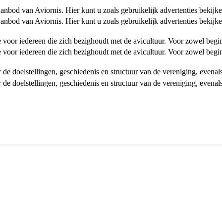
od van Aviornis. Hier kunt u zoals gebruikelijk advertenties bekijke
od van Aviornis. Hier kunt u zoals gebruikelijk advertenties bekijke
tie voor iedereen die zich bezighoudt met de avicultuur. Voor zowel be
tie voor iedereen die zich bezighoudt met de avicultuur. Voor zowel be
over de doelstellingen, geschiedenis en structuur van de vereniging, even
over de doelstellingen, geschiedenis en structuur van de vereniging, even