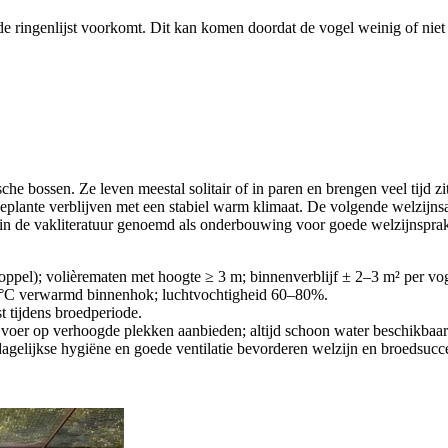
de ringenlijst voorkomt. Dit kan komen doordat de vogel weinig of niet 
che bossen. Ze leven meestal solitair of in paren en brengen veel tijd z
beplante verblijven met een stabiel warm klimaat. De volgende welzijns
n de vakliteratuur genoemd als onderbouwing voor goede welzijnsprakti
oppel); volièrematen met hoogte ≥ 3 m; binnenverblijf ± 2–3 m² per vog
15 °C verwarmd binnenhok; luchtvochtigheid 60–80%.
est tijdens broedperiode.
g; voer op verhoogde plekken aanbieden; altijd schoon water beschikbaar
; dagelijkse hygiëne en goede ventilatie bevorderen welzijn en broedsucc