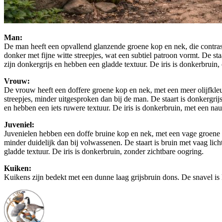
Man:
De man heeft een opvallend glanzende groene kop en nek, die contrast
donker met fijne witte streepjes, wat een subtiel patroon vormt. De sta
zijn donkergrijs en hebben een gladde textuur. De iris is donkerbrui
Vrouw:
De vrouw heeft een doffere groene kop en nek, met een meer olijfkleuri
streepjes, minder uitgesproken dan bij de man. De staart is donkergrijs
en hebben een iets ruwere textuur. De iris is donkerbruin, met een nau
Juveniel:
Juvenielen hebben een doffe bruine kop en nek, met een vage groene gla
minder duidelijk dan bij volwassenen. De staart is bruin met vaag licht
gladde textuur. De iris is donkerbruin, zonder zichtbare oogring.
Kuiken:
Kuikens zijn bedekt met een dunne laag grijsbruin dons. De snavel is kl