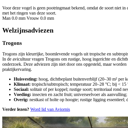
Voor deze vogel is geen pootringmaat bekend, omdat de soort niet in 
met het ringen van deze soort.
Man 0.0 mm
Vrouw 0.0 mm
Welzijnsadviezen
Trogons
Trogons zijn kleurrijke, boomlevende vogels uit tropische en subtropis
In de avicultuur vragen Trogons om rustige, hoog ingerichte en dicht
onderzoek. Deze adviezen zijn niet door ons opgesteld, maar worden i
praktijkervaring.
Huisvesting:
hoog, dichtbeplant buitenverblijf (20–30 m² per k
Klimaat:
tropisch/subtropisch; temperatuur 20–28 °C; bij < 
Sociaal:
solitair of per koppel; rustige soort; territoriaal rond n
Voeding:
insecten en zacht fruit; universeelvoer als aanvullin
Overig:
nestkast of holte op hoogte; rustige ligging essentieel
Verder lezen?
Word lid van Aviornis