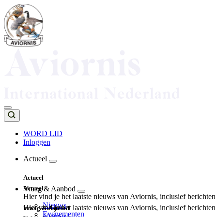
Overslaan
en
naar
de
inhoud
gaan
WORD LID
Inloggen
Top
navigation
Actueel
Main
Actueel
navigation
Actueel
Vraag & Aanbod
Hier vind je het laatste nieuws van Aviornis, inclusief berichte
Nieuws
Hier vind je het laatste nieuws van Aviornis, inclusief berichte
Vraag & Aanbod
Evenementen
Nieuws