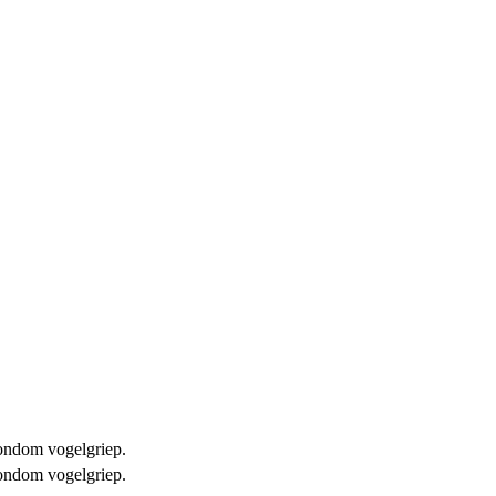
 rondom vogelgriep.
 rondom vogelgriep.