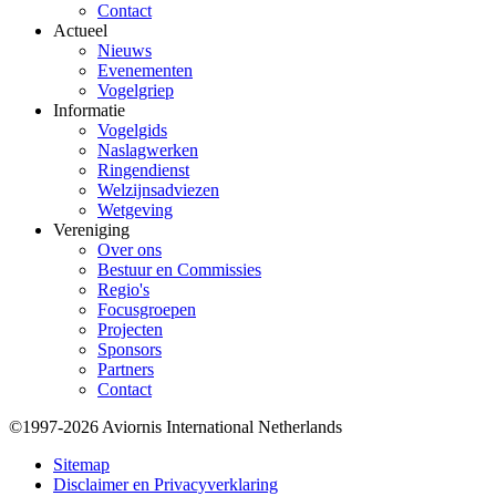
Contact
Actueel
Nieuws
Evenementen
Vogelgriep
Informatie
Vogelgids
Naslagwerken
Ringendienst
Welzijnsadviezen
Wetgeving
Vereniging
Over ons
Bestuur en Commissies
Regio's
Focusgroepen
Projecten
Sponsors
Partners
Contact
©1997-2026 Aviornis International Netherlands
Bottom
Sitemap
Disclaimer en Privacyverklaring