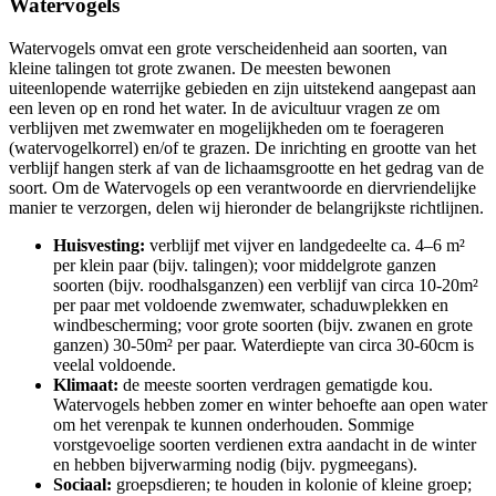
Watervogels
Watervogels omvat een grote verscheidenheid aan soorten, van
kleine talingen tot grote zwanen. De meesten bewonen
uiteenlopende waterrijke gebieden en zijn uitstekend aangepast aan
een leven op en rond het water. In de avicultuur vragen ze om
verblijven met zwemwater en mogelijkheden om te foerageren
(watervogelkorrel) en/of te grazen. De inrichting en grootte van het
verblijf hangen sterk af van de lichaamsgrootte en het gedrag van de
soort. Om de Watervogels op een verantwoorde en diervriendelijke
manier te verzorgen, delen wij hieronder de belangrijkste richtlijnen.
Huisvesting:
verblijf met vijver en landgedeelte ca. 4–6 m²
per klein paar (bijv. talingen); voor middelgrote ganzen
soorten (bijv. roodhalsganzen) een verblijf van circa 10-20m²
per paar met voldoende zwemwater, schaduwplekken en
windbescherming; voor grote soorten (bijv. zwanen en grote
ganzen) 30-50m² per paar. Waterdiepte van circa 30-60cm is
veelal voldoende.
Klimaat:
de meeste soorten verdragen gematigde kou.
Watervogels hebben zomer en winter behoefte aan open water
om het verenpak te kunnen onderhouden. Sommige
vorstgevoelige soorten verdienen extra aandacht in de winter
en hebben bijverwarming nodig (bijv. pygmeegans).
Sociaal:
groepsdieren; te houden in kolonie of kleine groep;