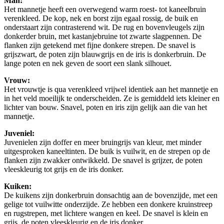
Man:
Het mannetje heeft een overwegend warm roest- tot kaneelbruin
verenkleed. De kop, nek en borst zijn egaal rossig, de buik en
onderstaart zijn contrasterend wit. De rug en bovenvleugels zijn
donkerder bruin, met kastanjebruine tot zwarte slagpennen. De
flanken zijn getekend met fijne donkere strepen. De snavel is
grijszwart, de poten zijn blauwgrijs en de iris is donkerbruin. De
lange poten en nek geven de soort een slank silhouet.
Vrouw:
Het vrouwtje is qua verenkleed vrijwel identiek aan het mannetje en
in het veld moeilijk te onderscheiden. Ze is gemiddeld iets kleiner en
lichter van bouw. Snavel, poten en iris zijn gelijk aan die van het
mannetje.
Juveniel:
Juvenielen zijn doffer en meer bruingrijs van kleur, met minder
uitgesproken kaneeltinten. De buik is vuilwit, en de strepen op de
flanken zijn zwakker ontwikkeld. De snavel is grijzer, de poten
vleeskleurig tot grijs en de iris donker.
Kuiken:
De kuikens zijn donkerbruin donsachtig aan de bovenzijde, met een
gelige tot vuilwitte onderzijde. Ze hebben een donkere kruinstreep
en rugstrepen, met lichtere wangen en keel. De snavel is klein en
grijs, de poten vleeskleurig en de iris donker.