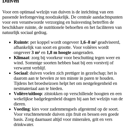
Duiven
Voor een optimaal welzijn van duiven is de inrichting van een
passende leefomgeving noodzakelijk. De centrale aandachtspunten
voor een verantwoorde verzorging en huisvesting betreffen de
beschikbare ruimte, de nutritionele behoeften en het faciliteren van
natuurlijk sociaal gedrag.
Ruimte
: per koppel wordt ongeveer
1,6–8 m²
geadviseerd,
afhankelijk van soort en grootte. Voor volières wordt
ongeveer
3 m²
en
1,8 m hoogte
aangeraden.
Klimaat
: zorg bij voorkeur voor beschutting tegen weer en
wind. Sommige soorten hebben baat bij een vorstvrij of
verwarmt verblijf.
Sociaal
: duiven voelen zich prettiger in gezelschap; het is
daarom aan te bevelen ze ten minste in paren te houden.
Tijdens het broedseizoen helpt het om nestgelegenheid en
nestmateriaal aan te bieden.
Volière/uitloop
: zitstokken op verschillende hoogten en een
wekelijkse badgelegenheid dragen bij aan het welzijn van de
dieren.
Voeding
: kies voor zadenmengsels afgestemd op de soort.
Voor vruchtenetende duiven zijn fruit en bessen een goede
basis. Zorg daarnaast altijd voor mineralen, grit en vers
drinkwater.