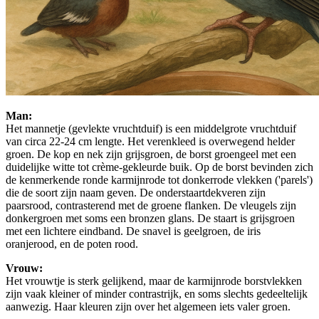
Man:
Het mannetje (gevlekte vruchtduif) is een middelgrote vruchtduif
van circa 22-24 cm lengte. Het verenkleed is overwegend helder
groen. De kop en nek zijn grijsgroen, de borst groengeel met een
duidelijke witte tot crème-gekleurde buik. Op de borst bevinden zich
de kenmerkende ronde karmijnrode tot donkerrode vlekken ('parels')
die de soort zijn naam geven. De onderstaartdekveren zijn
paarsrood, contrasterend met de groene flanken. De vleugels zijn
donkergroen met soms een bronzen glans. De staart is grijsgroen
met een lichtere eindband. De snavel is geelgroen, de iris
oranjerood, en de poten rood.
Vrouw:
Het vrouwtje is sterk gelijkend, maar de karmijnrode borstvlekken
zijn vaak kleiner of minder contrastrijk, en soms slechts gedeeltelijk
aanwezig. Haar kleuren zijn over het algemeen iets valer groen.