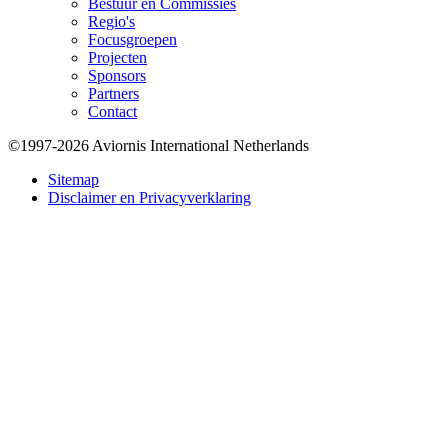
Bestuur en Commissies
Regio's
Focusgroepen
Projecten
Sponsors
Partners
Contact
©1997-2026 Aviornis International Netherlands
Bottom
Sitemap
Disclaimer en Privacyverklaring