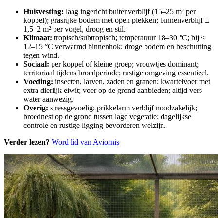
Huisvesting:
laag ingericht buitenverblijf (15–25 m² per
koppel); grasrijke bodem met open plekken; binnenverblijf ±
1,5–2 m² per vogel, droog en stil.
Klimaat:
tropisch/subtropisch; temperatuur 18–30 °C; bij <
12–15 °C verwarmd binnenhok; droge bodem en beschutting
tegen wind.
Sociaal:
per koppel of kleine groep; vrouwtjes dominant;
territoriaal tijdens broedperiode; rustige omgeving essentieel.
Voeding:
insecten, larven, zaden en granen; kwartelvoer met
extra dierlijk eiwit; voer op de grond aanbieden; altijd vers
water aanwezig.
Overig:
stressgevoelig; prikkelarm verblijf noodzakelijk;
broednest op de grond tussen lage vegetatie; dagelijkse
controle en rustige ligging bevorderen welzijn.
Verder lezen?
Word lid van Aviornis