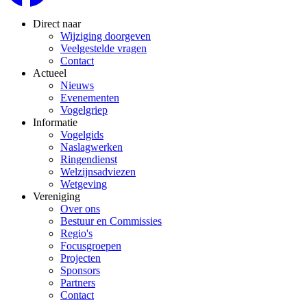
Direct naar
Wijziging doorgeven
Veelgestelde vragen
Contact
Actueel
Nieuws
Evenementen
Vogelgriep
Informatie
Vogelgids
Naslagwerken
Ringendienst
Welzijnsadviezen
Wetgeving
Vereniging
Over ons
Bestuur en Commissies
Regio's
Focusgroepen
Projecten
Sponsors
Partners
Contact