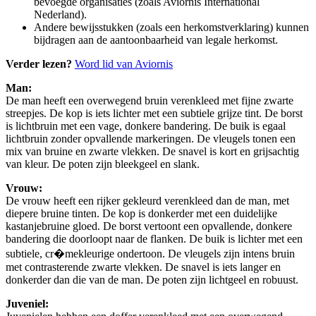
bevoegde organisaties (zoals Aviornis International
Nederland).
Andere bewijsstukken (zoals een herkomstverklaring) kunnen
bijdragen aan de aantoonbaarheid van legale herkomst.
Verder lezen?
Word lid van Aviornis
Man:
De man heeft een overwegend bruin verenkleed met fijne zwarte
streepjes. De kop is iets lichter met een subtiele grijze tint. De borst
is lichtbruin met een vage, donkere bandering. De buik is egaal
lichtbruin zonder opvallende markeringen. De vleugels tonen een
mix van bruine en zwarte vlekken. De snavel is kort en grijsachtig
van kleur. De poten zijn bleekgeel en slank.
Vrouw:
De vrouw heeft een rijker gekleurd verenkleed dan de man, met
diepere bruine tinten. De kop is donkerder met een duidelijke
kastanjebruine gloed. De borst vertoont een opvallende, donkere
bandering die doorloopt naar de flanken. De buik is lichter met een
subtiele, cr�mekleurige ondertoon. De vleugels zijn intens bruin
met contrasterende zwarte vlekken. De snavel is iets langer en
donkerder dan die van de man. De poten zijn lichtgeel en robuust.
Juveniel: