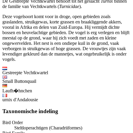
De Gestreepte Vechtkwartel behoort tot het geslacht
Turnix
binnen
de familie van Vechtkwartels (
Turnicidae
).
Deze vogelsoort komt voor in droge, open gebieden zoals
graslanden, struikgewas, korte grassen en braakliggende akkers,
vooral in Afrika en delen van Zuid-Europa. Hij vermijdt dichte
bossen en heuvelachtige gebieden. De vogel is erg verlegen en blijft
meestal op de grond, waar hij zich voedt met zaden en kleine
ongewervelden. Het nest is een ondiepe kuil in de grond, vaak
verborgen in struikgewas of hoge grassen. De vrouwtjes zijn vaak
levendiger gekleurd dan de mannetjes, wat ongebruikelijk is onder
vogels.
Gestreepte Vechtkwartel
Small Buttonquail
Laufh�hnchen
urnix d'Andalousie
Taxonomische indeling
Bird Order
Steltloperachtigen (Charadriiformes)