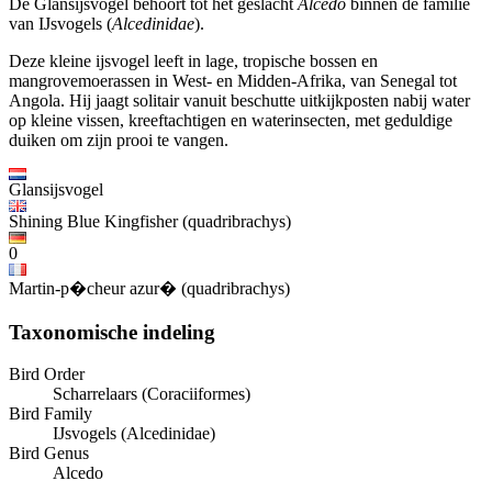
De Glansijsvogel behoort tot het geslacht
Alcedo
binnen de familie
van IJsvogels (
Alcedinidae
).
Deze kleine ijsvogel leeft in lage, tropische bossen en
mangrovemoerassen in West- en Midden-Afrika, van Senegal tot
Angola. Hij jaagt solitair vanuit beschutte uitkijkposten nabij water
op kleine vissen, kreeftachtigen en waterinsecten, met geduldige
duiken om zijn prooi te vangen.
Glansijsvogel
Shining Blue Kingfisher (quadribrachys)
0
Martin-p�cheur azur� (quadribrachys)
Taxonomische indeling
Bird Order
Scharrelaars (Coraciiformes)
Bird Family
IJsvogels (Alcedinidae)
Bird Genus
Alcedo