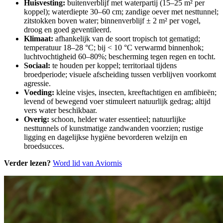
Huisvesting:
buitenverblijf met waterpartij (15–25 m² per
koppel); waterdiepte 30–60 cm; zandige oever met nesttunnel;
zitstokken boven water; binnenverblijf ± 2 m² per vogel,
droog en goed geventileerd.
Klimaat:
afhankelijk van de soort tropisch tot gematigd;
temperatuur 18–28 °C; bij < 10 °C verwarmd binnenhok;
luchtvochtigheid 60–80%; bescherming tegen regen en tocht.
Sociaal:
te houden per koppel; territoriaal tijdens
broedperiode; visuele afscheiding tussen verblijven voorkomt
agressie.
Voeding:
kleine visjes, insecten, kreeftachtigen en amfibieën;
levend of bewegend voer stimuleert natuurlijk gedrag; altijd
vers water beschikbaar.
Overig:
schoon, helder water essentieel; natuurlijke
nesttunnels of kunstmatige zandwanden voorzien; rustige
ligging en dagelijkse hygiëne bevorderen welzijn en
broedsucces.
Verder lezen?
Word lid van Aviornis