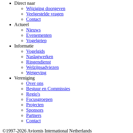
Direct naar
Wijziging doorgeven
Veelgestelde vragen
Contact
Actueel
Nieuws
Evenementen
Vogelgriep
Informatie
Vogelgids
Naslagwerken
Ringendienst
Welzijnsadviezen
Wetgeving
Vereniging
Over ons
Bestuur en Commissies
Regio's
Focusgroepen
Projecten
Sponsors
Partners
Contact
©1997-2026 Aviornis International Netherlands