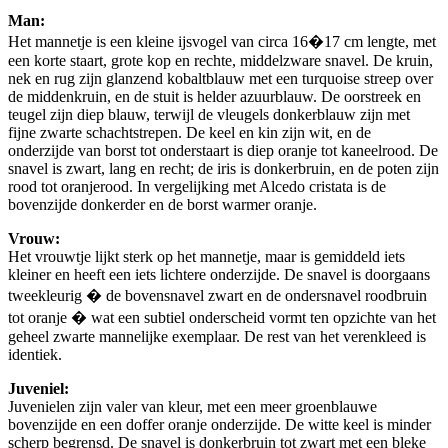
Man:
Het mannetje is een kleine ijsvogel van circa 16�17 cm lengte, met
een korte staart, grote kop en rechte, middelzware snavel. De kruin,
nek en rug zijn glanzend kobaltblauw met een turquoise streep over
de middenkruin, en de stuit is helder azuurblauw. De oorstreek en
teugel zijn diep blauw, terwijl de vleugels donkerblauw zijn met
fijne zwarte schachtstrepen. De keel en kin zijn wit, en de
onderzijde van borst tot onderstaart is diep oranje tot kaneelrood. De
snavel is zwart, lang en recht; de iris is donkerbruin, en de poten zijn
rood tot oranjerood. In vergelijking met Alcedo cristata is de
bovenzijde donkerder en de borst warmer oranje.
Vrouw:
Het vrouwtje lijkt sterk op het mannetje, maar is gemiddeld iets
kleiner en heeft een iets lichtere onderzijde. De snavel is doorgaans
tweekleurig � de bovensnavel zwart en de ondersnavel roodbruin
tot oranje � wat een subtiel onderscheid vormt ten opzichte van het
geheel zwarte mannelijke exemplaar. De rest van het verenkleed is
identiek.
Juveniel:
Juvenielen zijn valer van kleur, met een meer groenblauwe
bovenzijde en een doffer oranje onderzijde. De witte keel is minder
scherp begrensd. De snavel is donkerbruin tot zwart met een bleke