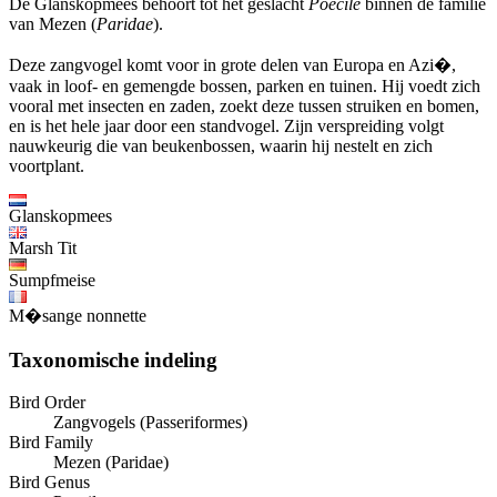
De Glanskopmees behoort tot het geslacht
Poecile
binnen de familie
van Mezen (
Paridae
).
Deze zangvogel komt voor in grote delen van Europa en Azi�,
vaak in loof- en gemengde bossen, parken en tuinen. Hij voedt zich
vooral met insecten en zaden, zoekt deze tussen struiken en bomen,
en is het hele jaar door een standvogel. Zijn verspreiding volgt
nauwkeurig die van beukenbossen, waarin hij nestelt en zich
voortplant.
Glanskopmees
Marsh Tit
Sumpfmeise
M�sange nonnette
Taxonomische indeling
Bird Order
Zangvogels (Passeriformes)
Bird Family
Mezen (Paridae)
Bird Genus