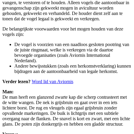
vangen, te verstoren of te houden. Alleen vogels die aantoonbaar in
gevangenschap zijn gekweekt mogen in avicultuur worden
gehouden, gekweekt en verhandeld. De houder dient zelf aan te
tonen dat de vogel legaal is gekweekt en verkregen.
De belangrijkste voorwaarden voor het mogen houden van deze
vogels zijn:
De vogel is voorzien van een naadloos gesloten pootring van
de juiste ringmaat, welke is verkregen via de daartoe
bevoegde organisaties (zoals Aviornis International
Nederland).
Andere bewijsstukken (zoals een herkomstverklaring) kunnen
bijdragen aan de aantoonbaarheid van legale herkomst.
Verder lezen?
Word lid van Aviornis
Man:
De man heeft een glanzend zwarte kap die scherp contrasteert met
de witte wangen. De nek is grijsbruin en gaat over in een iets
lichtere borst. De rug en vleugels zijn egaal grijsbruin zonder
opvallende markeringen. De buik is lichtgrijs met een subtiele
overgang naar de flanken. De snavel is kort en zwart, met een lichte
glans. De poten zijn donkergrijs en hebben een gladde structuur.