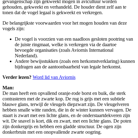
gevangenschap zijn gekweekt mogen in avicultuur worden
gehouden, gekweekt en verhandeld. De houder dient zelf aan te
tonen dat de vogel legaal is gekweekt en verkregen.
De belangrijkste voorwaarden voor het mogen houden van deze
vogels zijn:
De vogel is voorzien van een naadloos gesloten pootring van
de juiste ringmaat, welke is verkregen via de daartoe
bevoegde organisaties (zoals Aviornis International
Nederland).
Andere bewijsstukken (zoals een herkomstverklaring) kunnen
bijdragen aan de aantoonbaarheid van legale herkomst.
Verder lezen?
Word lid van Aviornis
Man:
De man heeft een opvallend oranje-rode borst en buik, die sterk
contrasteren met de zwarte kop. De rug is grijs met een subtiele
blauwe glans, terwijl de vleugels diepzwart zijn. De vleugelveren
hebben smalle witte randen, die in de winter kunnen vervagen. De
staart is zwart met een lichte glans, en de onderstaartdekveren zijn
wit. De snavel is kort, dik en zwart, met een lichte glans. De poten
zijn donkergrijs en hebben een gladde structuur. De ogen zijn
donkerbruin met een onopvallende zwarte oogring.