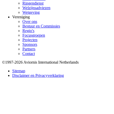
Ringendienst
Welzijnsadviezen
Wetgeving
Vereniging
Over ons
Bestuur en Commissies
Regio's
Focusgroepen
Projecten
Sponsors
Partners
Contact
©1997-2026 Aviornis International Netherlands
Bottom
Sitemap
Disclaimer en Privacyverklaring