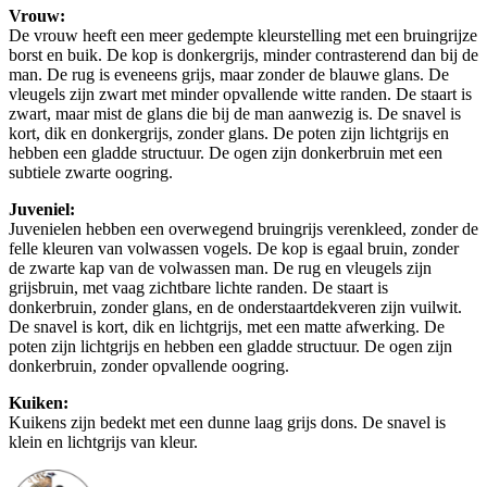
Vrouw:
De vrouw heeft een meer gedempte kleurstelling met een bruingrijze
borst en buik. De kop is donkergrijs, minder contrasterend dan bij de
man. De rug is eveneens grijs, maar zonder de blauwe glans. De
vleugels zijn zwart met minder opvallende witte randen. De staart is
zwart, maar mist de glans die bij de man aanwezig is. De snavel is
kort, dik en donkergrijs, zonder glans. De poten zijn lichtgrijs en
hebben een gladde structuur. De ogen zijn donkerbruin met een
subtiele zwarte oogring.
Juveniel:
Juvenielen hebben een overwegend bruingrijs verenkleed, zonder de
felle kleuren van volwassen vogels. De kop is egaal bruin, zonder
de zwarte kap van de volwassen man. De rug en vleugels zijn
grijsbruin, met vaag zichtbare lichte randen. De staart is
donkerbruin, zonder glans, en de onderstaartdekveren zijn vuilwit.
De snavel is kort, dik en lichtgrijs, met een matte afwerking. De
poten zijn lichtgrijs en hebben een gladde structuur. De ogen zijn
donkerbruin, zonder opvallende oogring.
Kuiken:
Kuikens zijn bedekt met een dunne laag grijs dons. De snavel is
klein en lichtgrijs van kleur.