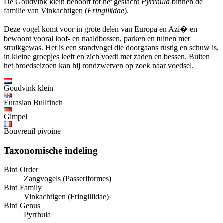
De Goudvink klein behoort tot het geslacht
Pyrrhula
binnen de
familie van Vinkachtigen (
Fringillidae
).
Deze vogel komt voor in grote delen van Europa en Azi� en
bewoont vooral loof- en naaldbossen, parken en tuinen met
struikgewas. Het is een standvogel die doorgaans rustig en schuw is,
in kleine groepjes leeft en zich voedt met zaden en bessen. Buiten
het broedseizoen kan hij rondzwerven op zoek naar voedsel.
Goudvink klein
Eurasian Bullfinch
Gimpel
Bouvreuil pivoine
Taxonomische indeling
Bird Order
Zangvogels (Passeriformes)
Bird Family
Vinkachtigen (Fringillidae)
Bird Genus
Pyrrhula