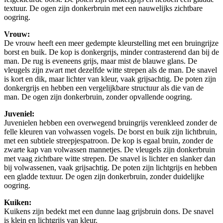
textuur. De ogen zijn donkerbruin met een nauwelijks zichtbare
oogring.
Vrouw:
De vrouw heeft een meer gedempte kleurstelling met een bruingrijze
borst en buik. De kop is donkergrijs, minder contrasterend dan bij de
man. De rug is eveneens grijs, maar mist de blauwe glans. De
vleugels zijn zwart met dezelfde witte strepen als de man. De snavel
is kort en dik, maar lichter van kleur, vaak grijsachtig. De poten zijn
donkergrijs en hebben een vergelijkbare structuur als die van de
man. De ogen zijn donkerbruin, zonder opvallende oogring.
Juveniel:
Juvenielen hebben een overwegend bruingrijs verenkleed zonder de
felle kleuren van volwassen vogels. De borst en buik zijn lichtbruin,
met een subtiele streepjespatroon. De kop is egaal bruin, zonder de
zwarte kap van volwassen mannetjes. De vleugels zijn donkerbruin
met vaag zichtbare witte strepen. De snavel is lichter en slanker dan
bij volwassenen, vaak grijsachtig. De poten zijn lichtgrijs en hebben
een gladde textuur. De ogen zijn donkerbruin, zonder duidelijke
oogring.
Kuiken:
Kuikens zijn bedekt met een dunne laag grijsbruin dons. De snavel
is klein en lichtgrijs van kleur.