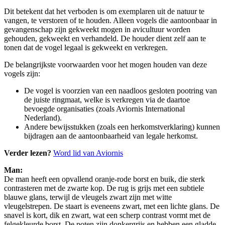
Dit betekent dat het verboden is om exemplaren uit de natuur te
vangen, te verstoren of te houden. Alleen vogels die aantoonbaar in
gevangenschap zijn gekweekt mogen in avicultuur worden
gehouden, gekweekt en verhandeld. De houder dient zelf aan te
tonen dat de vogel legaal is gekweekt en verkregen.
De belangrijkste voorwaarden voor het mogen houden van deze
vogels zijn:
De vogel is voorzien van een naadloos gesloten pootring van
de juiste ringmaat, welke is verkregen via de daartoe
bevoegde organisaties (zoals Aviornis International
Nederland).
Andere bewijsstukken (zoals een herkomstverklaring) kunnen
bijdragen aan de aantoonbaarheid van legale herkomst.
Verder lezen?
Word lid van Aviornis
Man:
De man heeft een opvallend oranje-rode borst en buik, die sterk
contrasteren met de zwarte kop. De rug is grijs met een subtiele
blauwe glans, terwijl de vleugels zwart zijn met witte
vleugelstrepen. De staart is eveneens zwart, met een lichte glans. De
snavel is kort, dik en zwart, wat een scherp contrast vormt met de
felgekleurde borst. De poten zijn donkergrijs en hebben een gladde