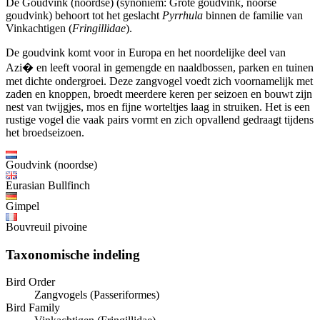
De Goudvink (noordse) (synoniem: Grote goudvink, noorse
goudvink) behoort tot het geslacht
Pyrrhula
binnen de familie van
Vinkachtigen (
Fringillidae
).
De goudvink komt voor in Europa en het noordelijke deel van
Azi� en leeft vooral in gemengde en naaldbossen, parken en tuinen
met dichte ondergroei. Deze zangvogel voedt zich voornamelijk met
zaden en knoppen, broedt meerdere keren per seizoen en bouwt zijn
nest van twijgjes, mos en fijne worteltjes laag in struiken. Het is een
rustige vogel die vaak pairs vormt en zich opvallend gedraagt tijdens
het broedseizoen.
Goudvink (noordse)
Eurasian Bullfinch
Gimpel
Bouvreuil pivoine
Taxonomische indeling
Bird Order
Zangvogels (Passeriformes)
Bird Family