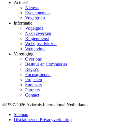
Actueel
Nieuws
Evenementen
Vogelgriep
Informatie
Vogelgids
Naslagwerken
Ringendienst
Welzijnsadviezen
Wetgeving
Vereniging
Over ons
Bestuur en Commissies
Regio's
Focusgroepen
Projecten
Sponsors
Partners
Contact
©1997-2026 Aviornis International Netherlands
Bottom
Sitemap
Disclaimer en Privacyverklaring