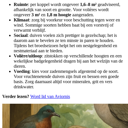
Ruimte
: per koppel wordt ongeveer
1,6–8 m²
geadviseerd,
afhankelijk van soort en grootte. Voor volières wordt
ongeveer
3 m²
en
1,8 m hoogte
aangeraden.
Klimaat
: zorg bij voorkeur voor beschutting tegen weer en
wind. Sommige soorten hebben baat bij een vorstvrij of
verwarmt verblijf.
Sociaal
: duiven voelen zich prettiger in gezelschap; het is
daarom aan te bevelen ze ten minste in paren te houden.
Tijdens het broedseizoen helpt het om nestgelegenheid en
nestmateriaal aan te bieden.
Volière/uitloop
: zitstokken op verschillende hoogten en een
wekelijkse badgelegenheid dragen bij aan het welzijn van de
dieren.
Voeding
: kies voor zadenmengsels afgestemd op de soort.
Voor vruchtenetende duiven zijn fruit en bessen een goede
basis. Zorg daarnaast altijd voor mineralen, grit en vers
drinkwater.
Verder lezen?
Word lid van Aviornis