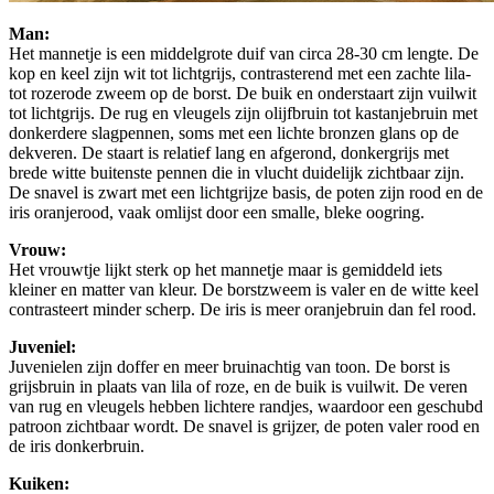
Man:
Het mannetje is een middelgrote duif van circa 28-30 cm lengte. De
kop en keel zijn wit tot lichtgrijs, contrasterend met een zachte lila-
tot rozerode zweem op de borst. De buik en onderstaart zijn vuilwit
tot lichtgrijs. De rug en vleugels zijn olijfbruin tot kastanjebruin met
donkerdere slagpennen, soms met een lichte bronzen glans op de
dekveren. De staart is relatief lang en afgerond, donkergrijs met
brede witte buitenste pennen die in vlucht duidelijk zichtbaar zijn.
De snavel is zwart met een lichtgrijze basis, de poten zijn rood en de
iris oranjerood, vaak omlijst door een smalle, bleke oogring.
Vrouw:
Het vrouwtje lijkt sterk op het mannetje maar is gemiddeld iets
kleiner en matter van kleur. De borstzweem is valer en de witte keel
contrasteert minder scherp. De iris is meer oranjebruin dan fel rood.
Juveniel:
Juvenielen zijn doffer en meer bruinachtig van toon. De borst is
grijsbruin in plaats van lila of roze, en de buik is vuilwit. De veren
van rug en vleugels hebben lichtere randjes, waardoor een geschubd
patroon zichtbaar wordt. De snavel is grijzer, de poten valer rood en
de iris donkerbruin.
Kuiken: