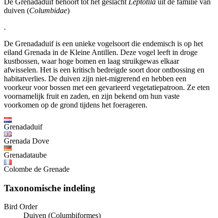
De Grenadaduif behoort tot het geslacht
Leptotila
uit de familie van
duiven (
Columbidae
)
.
De Grenadaduif is een unieke vogelsoort die endemisch is op het
eiland Grenada in de Kleine Antillen. Deze vogel leeft in droge
kustbossen, waar hoge bomen en laag struikgewas elkaar
afwisselen. Het is een kritisch bedreigde soort door ontbossing en
habitatverlies. De duiven zijn niet-migrerend en hebben een
voorkeur voor bossen met een gevarieerd vegetatiepatroon. Ze eten
voornamelijk fruit en zaden, en zijn bekend om hun vaste
voorkomen op de grond tijdens het foerageren.
Grenadaduif
Grenada Dove
Grenadataube
Colombe de Grenade
Taxonomische indeling
Bird Order
Duiven (Columbiformes)