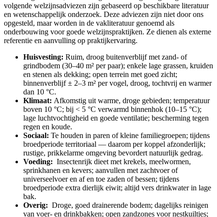
volgende welzijnsadviezen zijn gebaseerd op beschikbare literatuur
en wetenschappelijk onderzoek. Deze adviezen zijn niet door ons
opgesteld, maar worden in de vakliteratuur genoemd als
onderbouwing voor goede welzijnspraktijken. Ze dienen als externe
referentie en aanvulling op praktijkervaring.
Huisvesting:
Ruim, droog buitenverblijf met zand- of
grindbodem (30–40 m² per paar); enkele lage grassen, kruiden
en stenen als dekking; open terrein met goed zicht;
binnenverblijf ± 2–3 m² per vogel, droog, tochtvrij en warmer
dan 10 °C.
Klimaat:
Afkomstig uit warme, droge gebieden; temperatuur
boven 10 °C; bij < 5 °C verwarmd binnenhok (10–15 °C);
lage luchtvochtigheid en goede ventilatie; bescherming tegen
regen en koude.
Sociaal:
Te houden in paren of kleine familiegroepen; tijdens
broedperiode territoriaal — daarom per koppel afzonderlijk;
rustige, prikkelarme omgeving bevordert natuurlijk gedrag.
Voeding:
Insectenrijk dieet met krekels, meelwormen,
sprinkhanen en kevers; aanvullen met zachtvoer of
universeelvoer en af en toe zaden of bessen; tijdens
broedperiode extra dierlijk eiwit; altijd vers drinkwater in lage
bak.
Overig:
Droge, goed drainerende bodem; dagelijks reinigen
van voer- en drinkbakken; open zandzones voor nestkuiltjes;