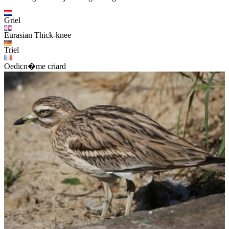
Griel
Eurasian Thick-knee
Triel
Oedicn�me criard