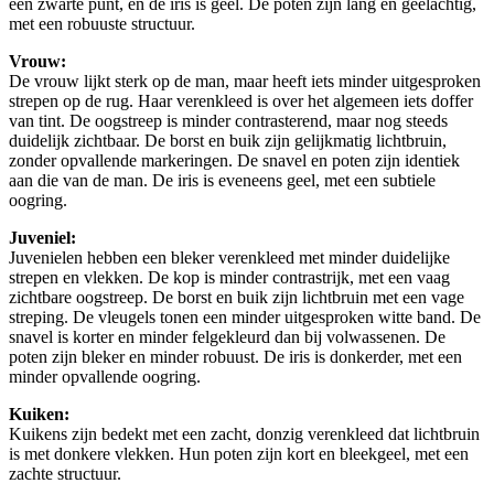
een zwarte punt, en de iris is geel. De poten zijn lang en geelachtig,
met een robuuste structuur.
Vrouw:
De vrouw lijkt sterk op de man, maar heeft iets minder uitgesproken
strepen op de rug. Haar verenkleed is over het algemeen iets doffer
van tint. De oogstreep is minder contrasterend, maar nog steeds
duidelijk zichtbaar. De borst en buik zijn gelijkmatig lichtbruin,
zonder opvallende markeringen. De snavel en poten zijn identiek
aan die van de man. De iris is eveneens geel, met een subtiele
oogring.
Juveniel:
Juvenielen hebben een bleker verenkleed met minder duidelijke
strepen en vlekken. De kop is minder contrastrijk, met een vaag
zichtbare oogstreep. De borst en buik zijn lichtbruin met een vage
streping. De vleugels tonen een minder uitgesproken witte band. De
snavel is korter en minder felgekleurd dan bij volwassenen. De
poten zijn bleker en minder robuust. De iris is donkerder, met een
minder opvallende oogring.
Kuiken:
Kuikens zijn bedekt met een zacht, donzig verenkleed dat lichtbruin
is met donkere vlekken. Hun poten zijn kort en bleekgeel, met een
zachte structuur.