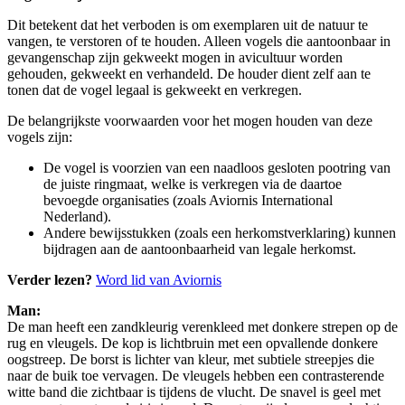
Dit betekent dat het verboden is om exemplaren uit de natuur te
vangen, te verstoren of te houden. Alleen vogels die aantoonbaar in
gevangenschap zijn gekweekt mogen in avicultuur worden
gehouden, gekweekt en verhandeld. De houder dient zelf aan te
tonen dat de vogel legaal is gekweekt en verkregen.
De belangrijkste voorwaarden voor het mogen houden van deze
vogels zijn:
De vogel is voorzien van een naadloos gesloten pootring van
de juiste ringmaat, welke is verkregen via de daartoe
bevoegde organisaties (zoals Aviornis International
Nederland).
Andere bewijsstukken (zoals een herkomstverklaring) kunnen
bijdragen aan de aantoonbaarheid van legale herkomst.
Verder lezen?
Word lid van Aviornis
Man:
De man heeft een zandkleurig verenkleed met donkere strepen op de
rug en vleugels. De kop is lichtbruin met een opvallende donkere
oogstreep. De borst is lichter van kleur, met subtiele streepjes die
naar de buik toe vervagen. De vleugels hebben een contrasterende
witte band die zichtbaar is tijdens de vlucht. De snavel is geel met