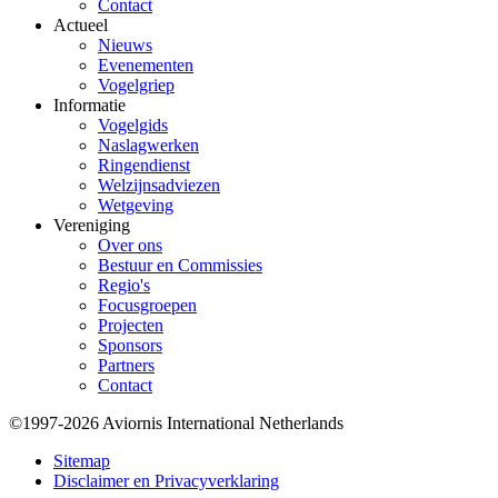
Contact
Actueel
Nieuws
Evenementen
Vogelgriep
Informatie
Vogelgids
Naslagwerken
Ringendienst
Welzijnsadviezen
Wetgeving
Vereniging
Over ons
Bestuur en Commissies
Regio's
Focusgroepen
Projecten
Sponsors
Partners
Contact
©1997-2026 Aviornis International Netherlands
Bottom
Sitemap
Disclaimer en Privacyverklaring