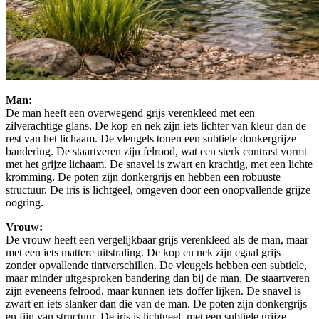
Man:
De man heeft een overwegend grijs verenkleed met een
zilverachtige glans. De kop en nek zijn iets lichter van kleur dan de
rest van het lichaam. De vleugels tonen een subtiele donkergrijze
bandering. De staartveren zijn felrood, wat een sterk contrast vormt
met het grijze lichaam. De snavel is zwart en krachtig, met een lichte
kromming. De poten zijn donkergrijs en hebben een robuuste
structuur. De iris is lichtgeel, omgeven door een onopvallende grijze
oogring.
Vrouw:
De vrouw heeft een vergelijkbaar grijs verenkleed als de man, maar
met een iets mattere uitstraling. De kop en nek zijn egaal grijs
zonder opvallende tintverschillen. De vleugels hebben een subtiele,
maar minder uitgesproken bandering dan bij de man. De staartveren
zijn eveneens felrood, maar kunnen iets doffer lijken. De snavel is
zwart en iets slanker dan die van de man. De poten zijn donkergrijs
en fijn van structuur. De iris is lichtgeel, met een subtiele grijze