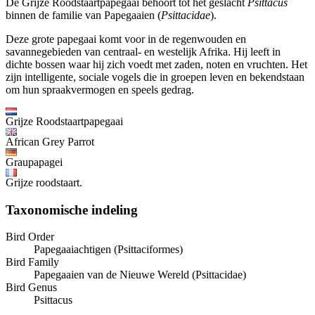
De Grijze Roodstaartpapegaai behoort tot het geslacht
Psittacus
binnen de familie van Papegaaien (
Psittacidae
).
Deze grote papegaai komt voor in de regenwouden en
savannegebieden van centraal- en westelijk Afrika. Hij leeft in
dichte bossen waar hij zich voedt met zaden, noten en vruchten. Het
zijn intelligente, sociale vogels die in groepen leven en bekendstaan
om hun spraakvermogen en speels gedrag.
Grijze Roodstaartpapegaai
African Grey Parrot
Graupapagei
Grijze roodstaart.
Taxonomische indeling
Bird Order
Papegaaiachtigen (Psittaciformes)
Bird Family
Papegaaien van de Nieuwe Wereld (Psittacidae)
Bird Genus
Psittacus