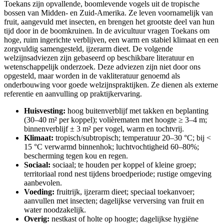
Toekans zijn opvallende, boomlevende vogels uit de tropische
bossen van Midden- en Zuid-Amerika. Ze leven voornamelijk van
fruit, aangevuld met insecten, en brengen het grootste deel van hun
tijd door in de boomkruinen. In de avicultuur vragen Toekans om
hoge, ruim ingerichte verblijven, een warm en stabiel klimaat en een
zorgvuldig samengesteld, ijzerarm dieet. De volgende
welzijnsadviezen zijn gebaseerd op beschikbare literatuur en
wetenschappelijk onderzoek. Deze adviezen zijn niet door ons
opgesteld, maar worden in de vakliteratuur genoemd als
onderbouwing voor goede welzijnspraktijken. Ze dienen als externe
referentie en aanvulling op praktijkervaring.
Huisvesting:
hoog buitenverblijf met takken en beplanting
(30–40 m² per koppel); volièrematen met hoogte ≥ 3–4 m;
binnenverblijf ± 3 m² per vogel, warm en tochtvrij.
Klimaat:
tropisch/subtropisch; temperatuur 20–30 °C; bij <
15 °C verwarmd binnenhok; luchtvochtigheid 60–80%;
bescherming tegen kou en regen.
Sociaal:
sociaal; te houden per koppel of kleine groep;
territoriaal rond nest tijdens broedperiode; rustige omgeving
aanbevolen.
Voeding:
fruitrijk, ijzerarm dieet; speciaal toekanvoer;
aanvullen met insecten; dagelijkse verversing van fruit en
water noodzakelijk.
Overig:
nestkast of holte op hoogte; dagelijkse hygiëne