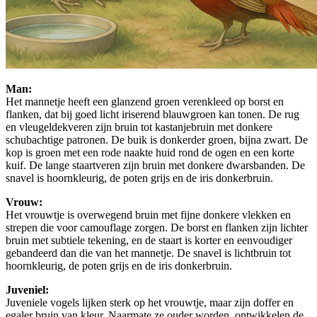
Man:
Het mannetje heeft een glanzend groen verenkleed op borst en
flanken, dat bij goed licht iriserend blauwgroen kan tonen. De rug
en vleugeldekveren zijn bruin tot kastanjebruin met donkere
schubachtige patronen. De buik is donkerder groen, bijna zwart. De
kop is groen met een rode naakte huid rond de ogen en een korte
kuif. De lange staartveren zijn bruin met donkere dwarsbanden. De
snavel is hoornkleurig, de poten grijs en de iris donkerbruin.
Vrouw:
Het vrouwtje is overwegend bruin met fijne donkere vlekken en
strepen die voor camouflage zorgen. De borst en flanken zijn lichter
bruin met subtiele tekening, en de staart is korter en eenvoudiger
gebandeerd dan die van het mannetje. De snavel is lichtbruin tot
hoornkleurig, de poten grijs en de iris donkerbruin.
Juveniel:
Juveniele vogels lijken sterk op het vrouwtje, maar zijn doffer en
egaler bruin van kleur. Naarmate ze ouder worden, ontwikkelen de