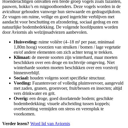
Hoenderachtigen omvatten een brede groep vogels zoals fazanten,
pauwen, hokko’s en ruigpoothoenders. Deze vogels worden in de
avicultuur gehouden vanwege hun sierwaarde en gedragsrijkdom.
Ze vragen om ruime, veilige en goed ingerichte verblijven met
aandacht voor beschutting en afzondering, sociaal gedrag en een
natuurlijke bodembedekking. De volgende hoofdpunten worden
door Aviornis als welzijnsadviezen aanbevolen.
Huisvesting:
ruime volière (4–18 m² per paar, minimaal
1,80m hoog) voorzien van struiken / bomen / lage vegetatie
en/of andere elementen om zich achter terug te trekken.
Klimaat:
de meeste soorten zijn winterhard, maar moeten
beschikken over een droge en tochtvrije omgeving. Niet
winterharde soorten moeten beschikken over een vorstvrij
binnenverblijf.
Sociaal:
houden volgens soort specifieke structuur.
Voeding:
Fazantenvoer of volledig pluimveevoer, aangevuld
met zaden, granen, groenvoer, fruit/bessen en insecten; altijd
vers drinkwater en grit.
Overig:
een droge, goed doorlatende bodem; geschikte
bodembedekking; visuele afscheiding tussen koppels;
overbezetting vermijden om stress en verenpluk te
voorkomen.
Verder lezen?
Word lid van Aviornis