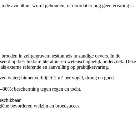
in de avicultuur wordt gehouden, of doordat er nog geen ervaring is
n broeden in zelfgegraven nesttunnels in zandige oevers. In de
seerd op beschikbare literatuur en wetenschappelijk onderzoek. Deze
s externe referentie en aanvulling op praktijkervaring.
ven water; binnenverblijf ± 2 m² per vogel, droog en goed
0–80%; bescherming tegen regen en tocht.
beschikbaar.
ygiëne bevorderen welzijn en broedsucces.