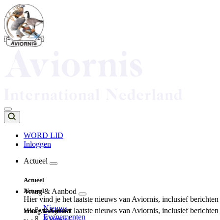
Overslaan
en
naar
de
inhoud
gaan
WORD LID
Inloggen
Top
navigation
Actueel
Main
Actueel
navigation
Actueel
Vraag & Aanbod
Hier vind je het laatste nieuws van Aviornis, inclusief berichte
Nieuws
Hier vind je het laatste nieuws van Aviornis, inclusief berichte
Vraag & Aanbod
Evenementen
Nieuws