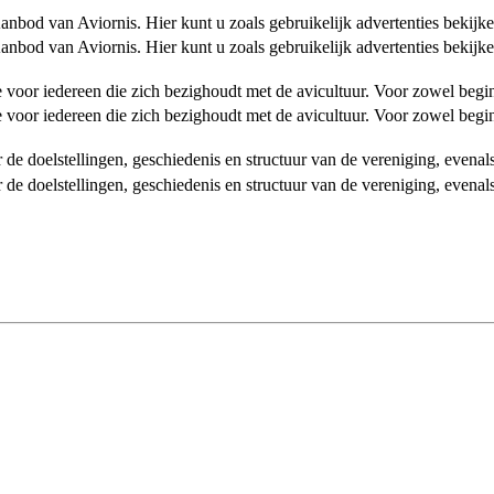
od van Aviornis. Hier kunt u zoals gebruikelijk advertenties bekijke
od van Aviornis. Hier kunt u zoals gebruikelijk advertenties bekijke
tie voor iedereen die zich bezighoudt met de avicultuur. Voor zowel be
tie voor iedereen die zich bezighoudt met de avicultuur. Voor zowel be
over de doelstellingen, geschiedenis en structuur van de vereniging, even
over de doelstellingen, geschiedenis en structuur van de vereniging, even