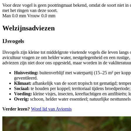
Voor deze vogel is geen pootringmaat bekend, omdat de soort niet in 
met het ringen van deze soort.
Man 0.0 mm
Vrouw 0.0 mm
Welzijnsadviezen
IJsvogels
IJsvogels zijn kleine tot middelgrote visetende vogels die leven langs
avicultuur vragen ze om helder water, nestgelegenheid en een rustig
adviezen zijn niet door ons opgesteld, maar worden in de vakliteratuu
Huisvesting:
buitenverblijf met waterpartij (15–25 m² per kopp
geventileerd.
Klimaat:
afhankelijk van de soort tropisch tot gematigd; temp
Sociaal:
te houden per koppel; territoriaal tijdens broedperiode
Voeding:
kleine visjes, insecten, kreeftachtigen en amfibieën; 
Overig:
schoon, helder water essentieel; natuurlijke nesttunne
Verder lezen?
Word lid van Aviornis