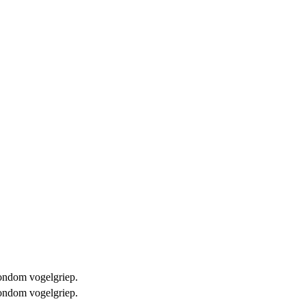
 rondom vogelgriep.
 rondom vogelgriep.