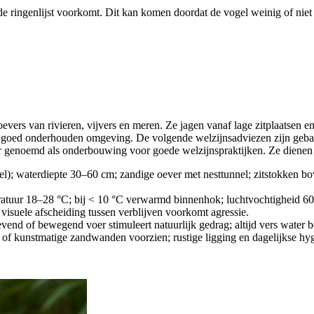
de ringenlijst voorkomt. Dit kan komen doordat de vogel weinig of niet 
 oevers van rivieren, vijvers en meren. Ze jagen vanaf lage zitplaatsen e
e, goed onderhouden omgeving. De volgende welzijnsadviezen zijn geba
r genoemd als onderbouwing voor goede welzijnspraktijken. Ze dienen al
el); waterdiepte 30–60 cm; zandige oever met nesttunnel; zitstokken bo
eratuur 18–28 °C; bij < 10 °C verwarmd binnenhok; luchtvochtigheid 6
; visuele afscheiding tussen verblijven voorkomt agressie.
levend of bewegend voer stimuleert natuurlijk gedrag; altijd vers water 
ls of kunstmatige zandwanden voorzien; rustige ligging en dagelijkse h