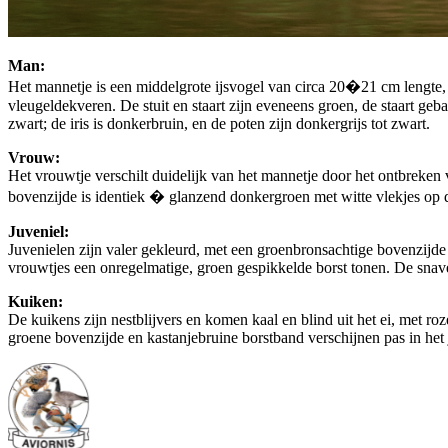
Man:
Het mannetje is een middelgrote ijsvogel van circa 20�21 cm lengte, 
vleugeldekveren. De stuit en staart zijn eveneens groen, de staart geba
zwart; de iris is donkerbruin, en de poten zijn donkergrijs tot zwart.
Vrouw:
Het vrouwtje verschilt duidelijk van het mannetje door het ontbreken 
bovenzijde is identiek � glanzend donkergroen met witte vlekjes op de 
Juveniel:
Juvenielen zijn valer gekleurd, met een groenbronsachtige bovenzijde 
vrouwtjes een onregelmatige, groen gespikkelde borst tonen. De snavel 
Kuiken:
De kuikens zijn nestblijvers en komen kaal en blind uit het ei, met r
groene bovenzijde en kastanjebruine borstband verschijnen pas in het j