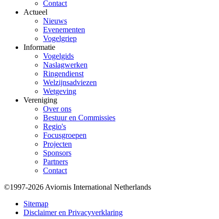
Contact
Actueel
Nieuws
Evenementen
Vogelgriep
Informatie
Vogelgids
Naslagwerken
Ringendienst
Welzijnsadviezen
Wetgeving
Vereniging
Over ons
Bestuur en Commissies
Regio's
Focusgroepen
Projecten
Sponsors
Partners
Contact
©1997-2026 Aviornis International Netherlands
Bottom
Sitemap
Disclaimer en Privacyverklaring