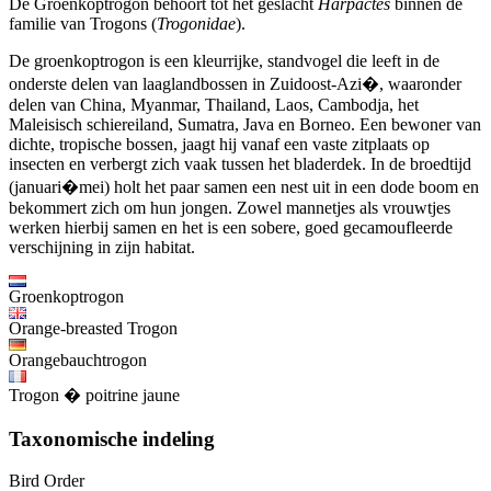
De Groenkoptrogon behoort tot het geslacht
Harpactes
binnen de
familie van Trogons (
Trogonidae
).
De groenkoptrogon is een kleurrijke, standvogel die leeft in de
onderste delen van laaglandbossen in Zuidoost-Azi�, waaronder
delen van China, Myanmar, Thailand, Laos, Cambodja, het
Maleisisch schiereiland, Sumatra, Java en Borneo. Een bewoner van
dichte, tropische bossen, jaagt hij vanaf een vaste zitplaats op
insecten en verbergt zich vaak tussen het bladerdek. In de broedtijd
(januari�mei) holt het paar samen een nest uit in een dode boom en
bekommert zich om hun jongen. Zowel mannetjes als vrouwtjes
werken hierbij samen en het is een sobere, goed gecamoufleerde
verschijning in zijn habitat.
Groenkoptrogon
Orange-breasted Trogon
Orangebauchtrogon
Trogon � poitrine jaune
Taxonomische indeling
Bird Order