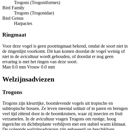
Trogons (Trogoniformes)
Bird Family
Trogons (Trogonidae)
Bird Genus
Harpactes
Ringmaat
Voor deze vogel is geen pootringmaat bekend, omdat de soort niet in
de ringenlijst voorkomt. Dit kan komen doordat de vogel weinig of
niet in de avicultuur wordt gehouden, of doordat er nog geen
ervaring is met het ringen van deze soort.
Man 0.0 mm
Vrouw 0.0 mm
Welzijnsadviezen
Trogons
Trogons zijn kleurrijke, boomlevende vogels uit tropische en
subtropische bossen. Ze leven meestal solitair of in paren en brengen
veel tijd zittend door in de boomkruinen, waar zij insecten en fruit
verzamelen. In de avicultuur vragen Trogons om rustige, hoog
ingerichte en dichtbeplante verblijven met een stabiel warm klimaat.
De volgende welzijnsadviezen zijn gebaseerd op beschikbare