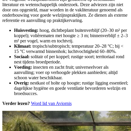
literatuur en wetenschappelijk onderzoek. Deze adviezen zijn niet
door ons opgesteld, maar worden in de vakliteratuur genoemd als
onderbouwing voor goede welzijnspraktijken. Ze dienen als externe
referentie en aanvulling op praktijkervaring.
Huisvesting:
hoog, dichtbeplant buitenverblijf (20–30 m² per
koppel); volièrematen met hoogte ≥ 3 m; binnenverblijf ± 2–3
m² per vogel, warm en tochtvrij.
Klimaat:
tropisch/subtropisch; temperatuur 20–28 °C; bij <
15 °C verwarmd binnenhok; luchtvochtigheid 60–80%.
Sociaal:
solitair of per koppel; rustige soort; territoriaal rond
nest tijdens broedperiode.
Voeding:
insecten en zacht fruit; universeelvoer als
aanvulling; voer op verhoogde plekken aanbieden; altijd
schoon water beschikbaar.
Overig:
nestkast of holte op hoogte; rustige ligging essentieel;
dagelijkse hygiëne en goede ventilatie bevorderen welzijn en
broedsucces.
Verder lezen?
Word lid van Aviornis