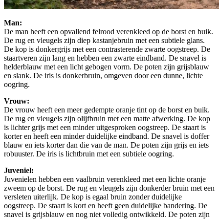
Man:
De man heeft een opvallend felrood verenkleed op de borst en buik.
De rug en vleugels zijn diep kastanjebruin met een subtiele glans.
De kop is donkergrijs met een contrasterende zwarte oogstreep. De
staartveren zijn lang en hebben een zwarte eindband. De snavel is
helderblauw met een licht gebogen vorm. De poten zijn grijsblauw
en slank. De iris is donkerbruin, omgeven door een dunne, lichte
oogring.
Vrouw:
De vrouw heeft een meer gedempte oranje tint op de borst en buik.
De rug en vleugels zijn olijfbruin met een matte afwerking. De kop
is lichter grijs met een minder uitgesproken oogstreep. De staart is
korter en heeft een minder duidelijke eindband. De snavel is doffer
blauw en iets korter dan die van de man. De poten zijn grijs en iets
robuuster. De iris is lichtbruin met een subtiele oogring.
Juveniel:
Juvenielen hebben een vaalbruin verenkleed met een lichte oranje
zweem op de borst. De rug en vleugels zijn donkerder bruin met een
versleten uiterlijk. De kop is egaal bruin zonder duidelijke
oogstreep. De staart is kort en heeft geen duidelijke bandering. De
snavel is grijsblauw en nog niet volledig ontwikkeld. De poten zijn