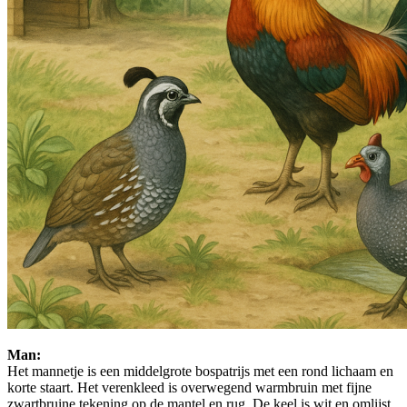
Man:
Het mannetje is een middelgrote bospatrijs met een rond lichaam en
korte staart. Het verenkleed is overwegend warmbruin met fijne
zwartbruine tekening op de mantel en rug. De keel is wit en omlijst