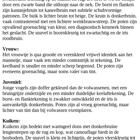
door een zwarte band die uitloopt naar de nek. De borst en flanken
zijn kastanjebruin tot kaneelbruin met subtiele schubvormige
patronen. De buik is lichter bruin tot beige. De kruin is donkerbruin,
vaak contrasterend met een lichtere wenkbrauwstreep. De poten zijn
opvallend groenachtig van kleur, een diagnostisch kenmerk binnen
het geslacht. De snavel is hoornkleurig tot zwartachtig en de iris
roodbruin.
Vrouw:
Het vrouwtje is qua grootte en verenkleed vrijwel identiek aan het
mannetje, maar vaak iets minder contrastrijk in tekening. De
keelband is smaller en minder scherp begrensd. De poten zijn
eveneens groenachtig, maar soms valer van tint.
Juveniel:
Jonge vogels zijn doffer gekleurd dan de volwassenen, met een
bruingrijze onderzijde en een minder duidelijke keelaftekening. De
borst- en flanktekening is zwakker ontwikkeld en de iris is
aanvankelijk donkerbruin. Poten zijn al vroeg groenachtig, maar
lichter van tint dan bij volwassen exemplaren.
Kuiken:
Kuikens zijn bedekt met warmgeel dons met donkerbruine
lengtestrepen op de rug en kop, wat camouflage biedt in de
bosbodem. De snavel is klein en lichtgrijs, de poten vleeskleurig tot