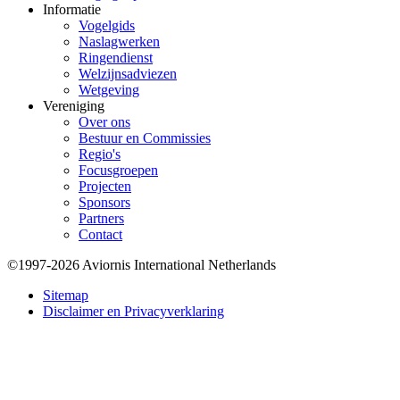
Informatie
Vogelgids
Naslagwerken
Ringendienst
Welzijnsadviezen
Wetgeving
Vereniging
Over ons
Bestuur en Commissies
Regio's
Focusgroepen
Projecten
Sponsors
Partners
Contact
©1997-2026 Aviornis International Netherlands
Bottom
Sitemap
Disclaimer en Privacyverklaring