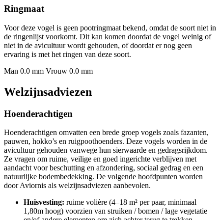
Ringmaat
Voor deze vogel is geen pootringmaat bekend, omdat de soort niet in
de ringenlijst voorkomt. Dit kan komen doordat de vogel weinig of
niet in de avicultuur wordt gehouden, of doordat er nog geen
ervaring is met het ringen van deze soort.
Man 0.0 mm
Vrouw 0.0 mm
Welzijnsadviezen
Hoenderachtigen
Hoenderachtigen omvatten een brede groep vogels zoals fazanten,
pauwen, hokko’s en ruigpoothoenders. Deze vogels worden in de
avicultuur gehouden vanwege hun sierwaarde en gedragsrijkdom.
Ze vragen om ruime, veilige en goed ingerichte verblijven met
aandacht voor beschutting en afzondering, sociaal gedrag en een
natuurlijke bodembedekking. De volgende hoofdpunten worden
door Aviornis als welzijnsadviezen aanbevolen.
Huisvesting:
ruime volière (4–18 m² per paar, minimaal
1,80m hoog) voorzien van struiken / bomen / lage vegetatie
en/of andere elementen om zich achter terug te trekken.