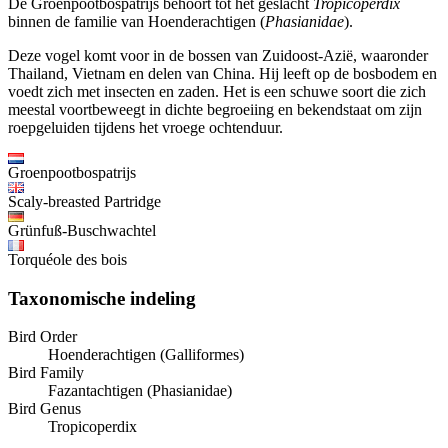
De Groenpootbospatrijs behoort tot het geslacht
Tropicoperdix
binnen de familie van Hoenderachtigen (
Phasianidae
).
Deze vogel komt voor in de bossen van Zuidoost-Azië, waaronder
Thailand, Vietnam en delen van China. Hij leeft op de bosbodem en
voedt zich met insecten en zaden. Het is een schuwe soort die zich
meestal voortbeweegt in dichte begroeiing en bekendstaat om zijn
roepgeluiden tijdens het vroege ochtenduur.
Groenpootbospatrijs
Scaly-breasted Partridge
Grünfuß-Buschwachtel
Torquéole des bois
Taxonomische indeling
Bird Order
Hoenderachtigen (Galliformes)
Bird Family
Fazantachtigen (Phasianidae)
Bird Genus
Tropicoperdix